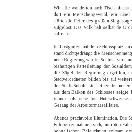
Wir alle wanderten nach Tisch hinaus „
dort ein Menschengewühl, ein Jubel
störte die Feier des großen Siegestage
aufgelöst. Das Volk hält selbst de Ord
aufrecht.
Im Lustgarten, auf dem Schlossplatz, an 
stand dichtgedrängt die Menschenmeng
neue Regierung war im Schloss versam
bisherigen Parteileitung der Sozialdem
die Zügel der Regierung ergriffen, u
Stadtverordneten bilden bis auf weiter
der Stadt. Sobald sich einer der neue
aus dem Balkon des Schlosses zeigte, 
immer aufs neue los: Hüteschwenken
Gesang der Arbeitermarseillaise.
Abends prachtvolle Illumination. Die S
Feldherren nahmen sich, mit roten Fahn
bengalischen Beleuchtung seltsam ge