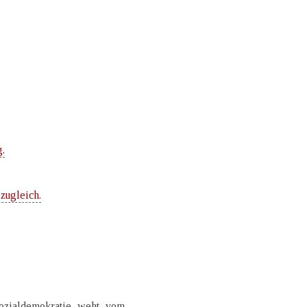
g.
zugleich.
Sozialdemokratie weht vom