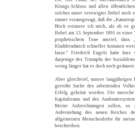
Königs-Schloss und allen öffentlich
solches unser verewigter Bebel noch er
immer vorausgesagt, daß die „Katastroph
Noch erinnere ich mich, als ob es g
Bebel am 13. September 1891 in einer
prophetischem Tone ausrief, dass
Kladderadatsch schneller kommen werd
lasse.“ Friedrich Engels hatte kurz
dasjenige des Triumphs der Sozialdemok
wenig länger hat es doch noch gedauert.
Aber gleichviel, unsere langjährigen
gereifte Sache des arbeitenden Volk
Erfolg gekrönt worden. Die morsche 
Kapitalismus und des Ausbeutersyste
Meine Aufzeichnungen sollen, so 
Auferstehung des neuen Reiches de
allgemeinen Menschenliebe für meine
beschreiben.