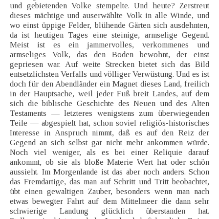
und gebietenden Volke stempelte. Und heute? Zerstreut
dieses mächtige und auserwählte Volk in alle Winde, und
wo einst üppige Felder, blühende Gärten sich ausdehnten,
da ist heutigen Tages eine steinige, armselige Gegend.
Meist ist es ein jammervolles, verkommenes und
armseliges Volk, das den Boden bewohnt, der einst
gepriesen war. Auf weite Strecken bietet sich das Bild
entsetzlichsten Verfalls und völliger Verwüstung. Und es ist
doch für den Abendländer ein Magnet dieses Land, freilich
in der Hauptsache, weil jeder Fuß breit Landes, auf dem
sich die biblische Geschichte des Neuen und des Alten
Testaments — letzteres wenigstens zum überwiegenden
Teile — abgespielt hat, schon soviel religiös-historisches
Interesse in Anspruch nimmt, daß es auf den Reiz der
Gegend an sich selbst gar nicht mehr ankommen würde.
Noch viel weniger, als es bei einer Reliquie darauf
ankommt, ob sie als bloße Materie Wert hat oder schön
aussieht. Im Morgenlande ist das aber noch anders. Schon
das Fremdartige, das man auf Schritt und Tritt beobachtet,
übt einen gewaltigen Zauber, besonders wenn man nach
etwas bewegter Fahrt auf dem Mittelmeer die dann sehr
schwierige Landung glücklich überstanden hat.