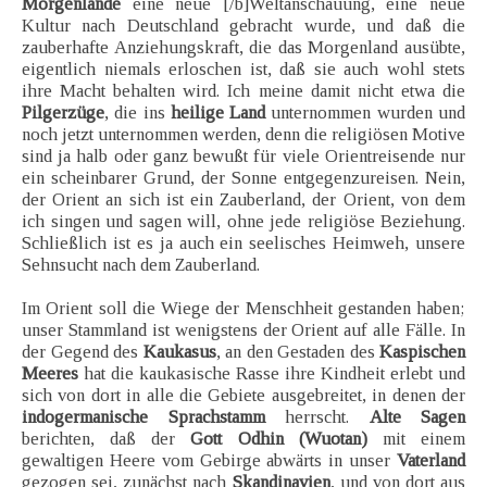
Morgenlande
eine neue [/b]Weltanschauung, eine neue
Kultur nach Deutschland gebracht wurde, und daß die
zauberhafte Anziehungskraft, die das Morgenland ausübte,
eigentlich niemals erloschen ist, daß sie auch wohl stets
ihre Macht behalten wird. Ich meine damit nicht etwa die
Pilgerzüge
, die ins
heilige Land
unternommen wurden und
noch jetzt unternommen werden, denn die religiösen Motive
sind ja halb oder ganz bewußt für viele Orientreisende nur
ein scheinbarer Grund, der Sonne entgegenzureisen. Nein,
der Orient an sich ist ein Zauberland, der Orient, von dem
ich singen und sagen will, ohne jede religiöse Beziehung.
Schließlich ist es ja auch ein seelisches Heimweh, unsere
Sehnsucht nach dem Zauberland.
Im Orient soll die Wiege der Menschheit gestanden haben;
unser Stammland ist wenigstens der Orient auf alle Fälle. In
der Gegend des
Kaukasus
, an den Gestaden des
Kaspischen
Meeres
hat die kaukasische Rasse ihre Kindheit erlebt und
sich von dort in alle die Gebiete ausgebreitet, in denen der
indogermanische Sprachstamm
herrscht.
Alte Sagen
berichten, daß der
Gott Odhin (Wuotan)
mit einem
gewaltigen Heere vom Gebirge abwärts in unser
Vaterland
gezogen sei, zunächst nach
Skandinavien
, und von dort aus