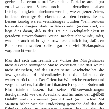
geehrten Leserinnen und Leser diese Berichte aus längst
entschwundenen Zeiten noch mit derselben naiven
Leichtgläubigkeit aufnehmen werden, wie zu jenen Zeiten,
in denen derartige Reiseberichte von den Leuten, die des
Lesens kundig waren, verschlungen wurden. Wenn seitdem
Reise-Erzählungen stark in Misskredit geraten sind, so
liegt dies daran, daß in der Tat die Leichtgläubigkeit in
geradezu unverschämter Weise missbraucht wurde, oder,
was mir auch nicht ganz unwahrscheinlich ist, daß den
Reisenden zuweilen selbst gar zu viel
Hokuspokus
vorgemacht wurde.
Man darf sich nun freilich die Völker des Morgenlandes
nicht als eine homogene Masse vorstellen, und darf weiter
nicht übersehen, daß der Orient seine Geschichte hat, die
bewegter als die des Abendlandes ist, und die Jahrtausende
weiter zurückreicht. Der Orient hat Weltreiche erstehen und
vergehen sehen, hat die furchtbarsten Kriege den Boden mit
Blut tränken lassen, hat seine
Völkerwanderungen
durchgemacht wie das Abendland und hat unter der „
gelben
Gefahr
“ mehr als einmal geseufzt und geschmachtet. Mit
Staunen haben wir die Entdeckung gemacht, daß das
alte
Babylon
schon in grauester Vorzeit, bis in die die