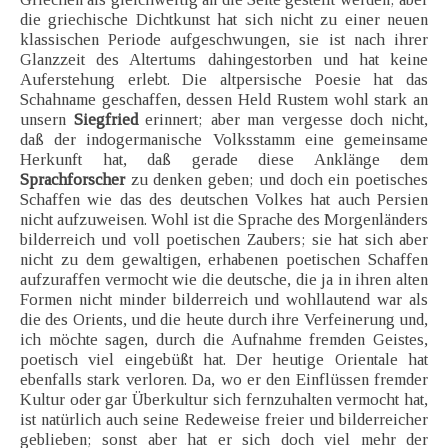
die griechische Dichtkunst hat sich nicht zu einer neuen
klassischen Periode aufgeschwungen, sie ist nach ihrer
Glanzzeit des Altertums dahingestorben und hat keine
Auferstehung erlebt. Die altpersische Poesie hat das
Schahname geschaffen, dessen Held Rustem wohl stark an
unsern
Siegfried
erinnert; aber man vergesse doch nicht,
daß der indogermanische Volksstamm eine gemeinsame
Herkunft hat, daß gerade diese Anklänge dem
Sprachforscher
zu denken geben; und doch ein poetisches
Schaffen wie das des deutschen Volkes hat auch Persien
nicht aufzuweisen. Wohl ist die Sprache des Morgenländers
bilderreich und voll poetischen Zaubers; sie hat sich aber
nicht zu dem gewaltigen, erhabenen poetischen Schaffen
aufzuraffen vermocht wie die deutsche, die ja in ihren alten
Formen nicht minder bilderreich und wohllautend war als
die des Orients, und die heute durch ihre Verfeinerung und,
ich möchte sagen, durch die Aufnahme fremden Geistes,
poetisch viel eingebüßt hat. Der heutige Orientale hat
ebenfalls stark verloren. Da, wo er den Einflüssen fremder
Kultur oder gar Überkultur sich fernzuhalten vermocht hat,
ist natürlich auch seine Redeweise freier und bilderreicher
geblieben; sonst aber hat er sich doch viel mehr der