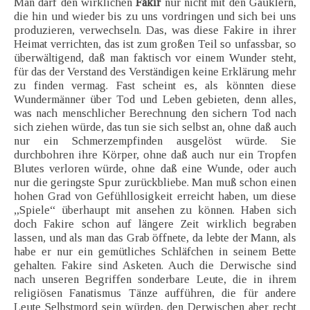
Man darf den wirklichen
Fakir
nur nicht mit den Gauklern,
die hin und wieder bis zu uns vordringen und sich bei uns
produzieren, verwechseln. Das, was diese Fakire in ihrer
Heimat verrichten, das ist zum großen Teil so unfassbar, so
überwältigend, daß man faktisch vor einem Wunder steht,
für das der Verstand des Verständigen keine Erklärung mehr
zu finden vermag. Fast scheint es, als könnten diese
Wundermänner über Tod und Leben gebieten, denn alles,
was nach menschlicher Berechnung den sichern Tod nach
sich ziehen würde, das tun sie sich selbst an, ohne daß auch
nur ein Schmerzempfinden ausgelöst würde. Sie
durchbohren ihre Körper, ohne daß auch nur ein Tropfen
Blutes verloren würde, ohne daß eine Wunde, oder auch
nur die geringste Spur zurückbliebe. Man muß schon einen
hohen Grad von Gefühllosigkeit erreicht haben, um diese
„Spiele“ überhaupt mit ansehen zu können. Haben sich
doch Fakire schon auf längere Zeit wirklich begraben
lassen, und als man das Grab öffnete, da lebte der Mann, als
habe er nur ein gemütliches Schläfchen in seinem Bette
gehalten. Fakire sind Asketen. Auch die Derwische sind
nach unseren Begriffen sonderbare Leute, die in ihrem
religiösen Fanatismus Tänze aufführen, die für andere
Leute Selbstmord sein würden, den Derwischen aber recht