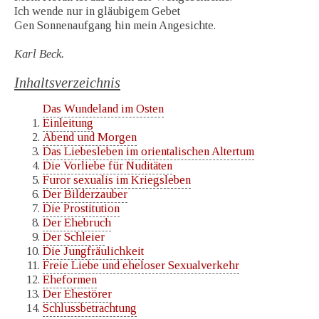
Ich wende nur in gläubigem Gebet
Gen Sonnenaufgang hin mein Angesichte.
Karl Beck.
Inhaltsverzeichnis
Das Wundeland im Osten
Einleitung
Abend und Morgen
Das Liebesleben im orientalischen Altertum
Die Vorliebe für Nuditäten
Furor sexualis im Kriegsleben
Der Bilderzauber
Die Prostitution
Der Ehebruch
Der Schleier
Die Jungfräulichkeit
Freie Liebe und eheloser Sexualverkehr
Eheformen
Der Ehestörer
Schlussbetrachtung