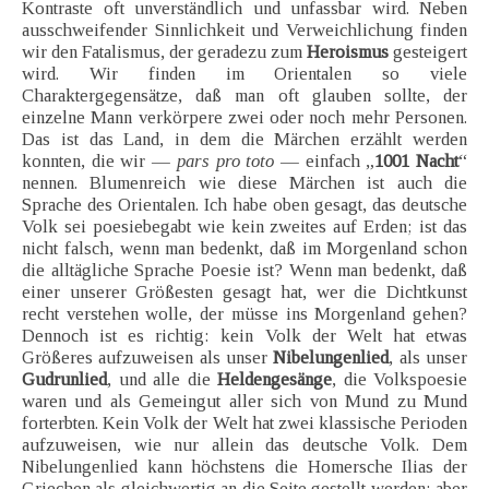
Kontraste oft unverständlich und unfassbar wird. Neben
ausschweifender Sinnlichkeit und Verweichlichung finden
wir den Fatalismus, der geradezu zum
Heroismus
gesteigert
wird. Wir finden im Orientalen so viele
Charaktergegensätze, daß man oft glauben sollte, der
einzelne Mann verkörpere zwei oder noch mehr Personen.
Das ist das Land, in dem die Märchen erzählt werden
konnten, die wir —
pars pro toto
— einfach „
1001 Nacht
“
nennen. Blumenreich wie diese Märchen ist auch die
Sprache des Orientalen. Ich habe oben gesagt, das deutsche
Volk sei poesiebegabt wie kein zweites auf Erden; ist das
nicht falsch, wenn man bedenkt, daß im Morgenland schon
die alltägliche Sprache Poesie ist? Wenn man bedenkt, daß
einer unserer Größesten gesagt hat, wer die Dichtkunst
recht verstehen wolle, der müsse ins Morgenland gehen?
Dennoch ist es richtig: kein Volk der Welt hat etwas
Größeres aufzuweisen als unser
Nibelungenlied
, als unser
Gudrunlied
, und alle die
Heldengesänge
, die Volkspoesie
waren und als Gemeingut aller sich von Mund zu Mund
forterbten. Kein Volk der Welt hat zwei klassische Perioden
aufzuweisen, wie nur allein das deutsche Volk. Dem
Nibelungenlied kann höchstens die Homersche Ilias der
Griechen als gleichwertig an die Seite gestellt werden; aber