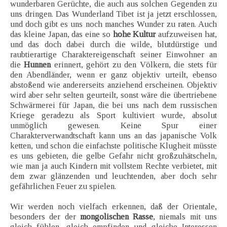
wunderbaren Gerüchte, die auch aus solchen Gegenden zu
uns dringen. Das Wunderland Tibet ist ja jetzt erschlossen,
und doch gibt es uns noch manches Wunder zu raten. Auch
das kleine Japan, das eine so
hohe Kultur
aufzuweisen hat,
und das doch dabei durch die wilde, blutdürstige und
raubtierartige Charaktereigenschaft seiner Einwohner an
die
Hunnen
erinnert, gehört zu den Völkern, die stets für
den Abendländer, wenn er ganz objektiv urteilt, ebenso
abstoßend wie andererseits anziehend erscheinen. Objektiv
wird aber sehr selten geurteilt, sonst wäre die übertriebene
Schwärmerei für Japan, die bei uns nach dem russischen
Kriege geradezu als Sport kultiviert wurde, absolut
unmöglich gewesen. Keine Spur einer
Charakterverwandtschaft kann uns an das japanische Volk
ketten, und schon die einfachste politische Klugheit müsste
es uns gebieten, die gelbe Gefahr nicht großzuhätscheln,
wie man ja auch Kindern mit vollstem Rechte verbietet, mit
dem zwar glänzenden und leuchtenden, aber doch sehr
gefährlichen Feuer zu spielen.
Wir werden noch vielfach erkennen, daß der Orientale,
besonders der der
mongolischen Rasse
, niemals mit uns
gleich fühlen, gleich empfinden und gleiche Interessen