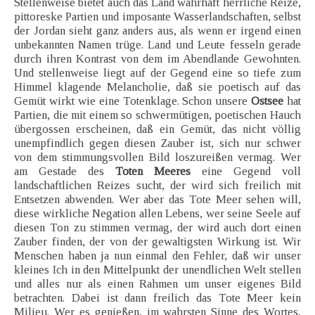
Stellenweise bietet auch das Land wahrhaft herrliche Reize,
pittoreske Partien und imposante Wasserlandschaften, selbst
der Jordan sieht ganz anders aus, als wenn er irgend einen
unbekannten Namen trüge. Land und Leute fesseln gerade
durch ihren Kontrast von dem im Abendlande Gewohnten.
Und stellenweise liegt auf der Gegend eine so tiefe zum
Himmel klagende Melancholie, daß sie poetisch auf das
Gemüt wirkt wie eine Totenklage. Schon unsere
Ostsee
hat
Partien, die mit einem so schwermütigen, poetischen Hauch
übergossen erscheinen, daß ein Gemüt, das nicht völlig
unempfindlich gegen diesen Zauber ist, sich nur schwer
von dem stimmungsvollen Bild loszureißen vermag. Wer
am Gestade des
Toten Meeres
eine Gegend voll
landschaftlichen Reizes sucht, der wird sich freilich mit
Entsetzen abwenden. Wer aber das Tote Meer sehen will,
diese wirkliche Negation allen Lebens, wer seine Seele auf
diesen Ton zu stimmen vermag, der wird auch dort einen
Zauber finden, der von der gewaltigsten Wirkung ist. Wir
Menschen haben ja nun einmal den Fehler, daß wir unser
kleines Ich in den Mittelpunkt der unendlichen Welt stellen
und alles nur als einen Rahmen um unser eigenes Bild
betrachten. Dabei ist dann freilich das Tote Meer kein
Milieu. Wer es genießen, im wahrsten Sinne des Wortes,