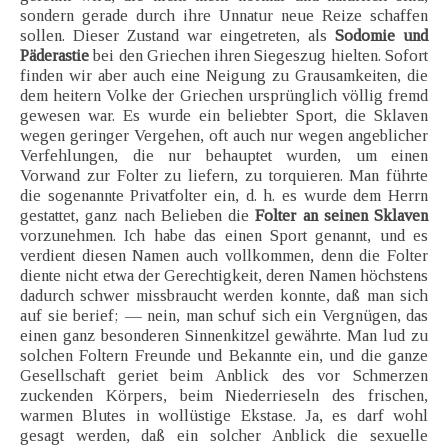
sondern gerade durch ihre Unnatur neue Reize schaffen
sollen. Dieser Zustand war eingetreten, als
Sodomie und
Päderastie
bei den Griechen ihren Siegeszug hielten. Sofort
finden wir aber auch eine Neigung zu Grausamkeiten, die
dem heitern Volke der Griechen ursprünglich völlig fremd
gewesen war. Es wurde ein beliebter Sport, die Sklaven
wegen geringer Vergehen, oft auch nur wegen angeblicher
Verfehlungen, die nur behauptet wurden, um einen
Vorwand zur Folter zu liefern, zu torquieren. Man führte
die sogenannte Privatfolter ein, d. h. es wurde dem Herrn
gestattet, ganz nach Belieben die
Folter an seinen Sklaven
vorzunehmen. Ich habe das einen Sport genannt, und es
verdient diesen Namen auch vollkommen, denn die Folter
diente nicht etwa der Gerechtigkeit, deren Namen höchstens
dadurch schwer missbraucht werden konnte, daß man sich
auf sie berief; — nein, man schuf sich ein Vergnügen, das
einen ganz besonderen Sinnenkitzel gewährte. Man lud zu
solchen Foltern Freunde und Bekannte ein, und die ganze
Gesellschaft geriet beim Anblick des vor Schmerzen
zuckenden Körpers, beim Niederrieseln des frischen,
warmen Blutes in wollüstige Ekstase. Ja, es darf wohl
gesagt werden, daß ein solcher Anblick die sexuelle