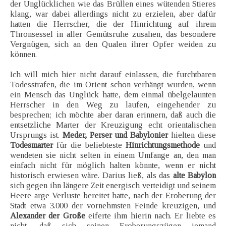
der Unglücklichen wie das Brüllen eines wütenden Stieres
klang, war dabei allerdings nicht zu erzielen, aber dafür
hatten die Herrscher, die der Hinrichtung auf ihrem
Thronsessel in aller Gemütsruhe zusahen, das besondere
Vergnügen, sich an den Qualen ihrer Opfer weiden zu
können.
Ich will mich hier nicht darauf einlassen, die furchtbaren
Todesstrafen, die im Orient schon verhängt wurden, wenn
ein Mensch das Unglück hatte, dem einmal übelgelaunten
Herrscher in den Weg zu laufen, eingehender zu
besprechen; ich möchte aber daran erinnern, daß auch die
entsetzliche Marter der Kreuzigung echt orientalischen
Ursprungs ist.
Meder, Perser und Babylonier
hielten diese
Todesmarter
für die beliebteste
Hinrichtungsmethode
und
wendeten sie nicht selten in einem Umfange an, den man
einfach nicht für möglich halten könnte, wenn er nicht
historisch erwiesen wäre. Darius ließ, als das
alte Babylon
sich gegen ihn längere Zeit energisch verteidigt und seinem
Heere arge Verluste bereitet hatte, nach der Eroberung der
Stadt etwa 3.000 der vornehmsten Feinde kreuzigen, und
Alexander der Große
eiferte ihm hierin nach. Er liebte es
nicht, daß sich seinen Eroberungszügen jemand