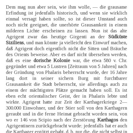
Dem mag nun aber sein, wie ihm wolle, — die grausame
Erfindung ist jedenfalls historisch, und wenn sie wirklich
einmal versagt haben sollte, so ist dieser Umstand auch
noch nicht geeignet, die unerhörte Grausamkeit in einem
milderen Lichte erscheinen zu lassen. Nun ist das alte
Agrigent zwar das heutige Girgenti an der
Südküste
Siziliens
, und man könnte ja vielleicht den Einwurf machen,
daß Agrigent doch eigentlich nicht die Sitten und Bräuche
des Orients beweise. Aber es darf nicht übersehen werden,
daß es eine
dorische Kolonie
war, die etwa 580 v. Chr.
gegründet und etwa 5 Lustren [Zeitraum von 5 Jahren] nach
der Gründung von Phalaris beherrscht wurde, der 16 Jahre
lang dort in seiner sichern Burg mit furchtbarer
Grausamkeit die Stadt beherrscht, sie allerdings auch zu
einem der mächtigsten Plätze gemacht haben soll. Es ist
eben echt orientalischer Geist, der in Phalaris lebte und
wirkte. Agrigent hatte zur Zeit der Karthagerkriege 2—
300.000 Einwohner, und der Stier soll von den Karthagern
geraubt und in die ferne Heimat gebracht worden sein, von
wo er 146 von Scipio nach der Zerstörung
Karthagos
den
Agrigentinern zurückgebracht wurde; jedenfalls hat er auch
die Karthager ergötzt gehabt, d. h. nur die, die nicht selbst in