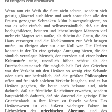
ist übrigens echt orientalisch.
Wenn nun ein Weib die Sitte nicht achtete, sondern sich
geistig glänzend ausbildete und auch sonst über alle den
Frauen gezogene Schranken kühn hinwegvoltigierte, so
war es sehr einfach und selbstverständlich, daß sie den
hochgebildeten, heiteren und lebenslustigen Männern viel
mehr ein Magnet sein mußte, als daheim die Gattin, die das
Haus versorgen und die Nachkommen zur Welt bringen
mußte, im übrigen aber nur eine Null war. Die Hetären
konnten in der Tat eine geistige Anregung bieten, die der
sinnlich veranlagte Mensch, der trotzdem auf einer
hohen
Kulturstufe
steht, unendlich höher schätzt als der
Durchschnittsmensch für möglich hält. Bei den Griechen
war der Verkehr mit den Hetären so wenig eine Schande
oder auch nur bedenklich, daß die größten
Philosophen
offen und frei sich solchem Verkehr hingaben, und es hat
Hetären gegeben, die heute noch bekannt sind, nicht
dadurch, daß sie fürstliche Reichtümer erwarben, sondern
hauptsächlich dadurch, daß sie dauernd die geistige Elite
Griechenlands in ihre Netze zu fesseln wußten. Das
Hetärenwesen ist ein äußerst wichtiger Faktor im
Liebesleben des griechischen Altertums
, und des