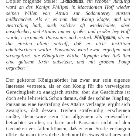
Döpler folgende Stelle:
„
Pausanias
, ein schöner Jüngling
ward an des Königs Philippi in Macedonien Hoff wieder
seinen Willen von Attalo zur Sodomiterey einsten
mißbrauchet. Als er es nun dem König klagte, und um
Bestrafung bath, auch solches oft wiederholete, aber
ausgelachet, und Attalus immer größer und größer bey Hoff
wurde, ergrimmete Pausanias und erstach
Philippum
, als er
ihn einsten allein antraff, daß er nicht Justitiam
administrieren wollte. Pausanias ward zwar ergriffen und
stranguliret, die Königliche Wittbe Olympia aber ließ ihm
eine güldene Krön aufsetzen, und mit großem Pomp
begraben.“
Der gekrönte Königsmörder hat zwar nur sein eigenes
Interesse vertreten, als er den König für die verweigerte
Gerechtigkeit so energisch strafte; aber die Geschichte ist
doch sehr lehrreich. Schon daraus, daß der schöne Jüngling
Pausanias eine Bestrafung des Attalus verlangte, ergibt sich
zwanglos, daß dessen Treiben strafwürdig erscheinen
mußte, denn wäre sein Tun allgemein als einwandfrei
betrachtet worden, so hätte auch Pausanias nicht auf den
Gedanken ver fallen können, daß er eine Strafe verlangen
dürfe, da man eine solche doch nur für etwas Strafbares und