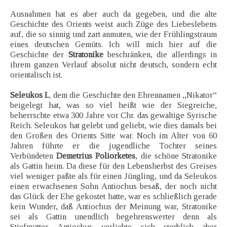
Ausnahmen hat es aber auch da gegeben, und die alte
Geschichte des Orients weist auch Züge des Liebeslebens
auf, die so sinnig und zart anmuten, wie der Frühlingstraum
eines deutschen Gemüts. Ich will mich hier auf die
Geschichte der
Stratonike
beschränken, die allerdings in
ihrem ganzen Verlauf absolut nicht deutsch, sondern echt
orientalisch ist.
Seleukos I.
, dem die Geschichte den Ehrennamen „Nikator“
beigelegt hat, was so viel heißt wie der Siegreiche,
beherrschte etwa 300 Jahre vor Chr. das gewaltige Syrische
Reich. Seleukos hat gelebt und geliebt, wie dies damals bei
den Großen des Orients Sitte war. Noch im Alter von 60
Jahren führte er die jugendliche Tochter seines
Verbündeten
Demetrius Poliorketes
, die schöne Stratonike
als Gattin heim. Da diese für den Lebensherbst des Greises
viel weniger paßte als für einen Jüngling, und da Seleukos
einen erwachsenen Sohn Antiochus besaß, der noch nicht
das Glück der Ehe gekostet hatte, war es schließlich gerade
kein Wunder, daß Antiochus der Meinung war, Stratonike
sei als Gattin unendlich begehrenswerter denn als
Stiefmutter. Antiochus verliebte sich sterblich aber