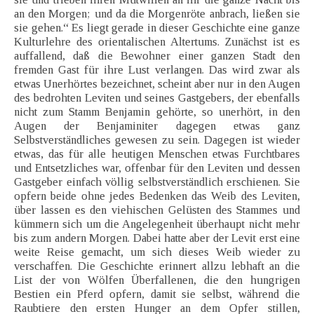
an den Morgen; und da die Morgenröte anbrach, ließen sie
sie gehen.“ Es liegt gerade in dieser Geschichte eine ganze
Kulturlehre des orientalischen Altertums. Zunächst ist es
auffallend, daß die Bewohner einer ganzen Stadt den
fremden Gast für ihre Lust verlangen. Das wird zwar als
etwas Unerhörtes bezeichnet, scheint aber nur in den Augen
des bedrohten Leviten und seines Gastgebers, der ebenfalls
nicht zum Stamm Benjamin gehörte, so unerhört, in den
Augen der Benjaminiter dagegen etwas ganz
Selbstverständliches gewesen zu sein. Dagegen ist wieder
etwas, das für alle heutigen Menschen etwas Furchtbares
und Entsetzliches war, offenbar für den Leviten und dessen
Gastgeber einfach völlig selbstverständlich erschienen. Sie
opfern beide ohne jedes Bedenken das Weib des Leviten,
über lassen es den viehischen Gelüsten des Stammes und
kümmern sich um die Angelegenheit überhaupt nicht mehr
bis zum andern Morgen. Dabei hatte aber der Levit erst eine
weite Reise gemacht, um sich dieses Weib wieder zu
verschaffen. Die Geschichte erinnert allzu lebhaft an die
List der von Wölfen Überfallenen, die den hungrigen
Bestien ein Pferd opfern, damit sie selbst, während die
Raubtiere den ersten Hunger an dem Opfer stillen,