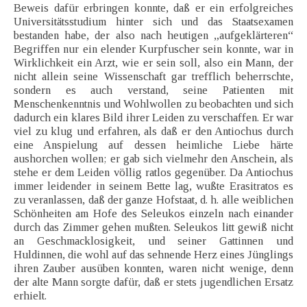
Beweis dafür erbringen konnte, daß er ein erfolgreiches
Universitätsstudium hinter sich und das Staatsexamen
bestanden habe, der also nach heutigen „aufgeklärteren“
Begriffen nur ein elender Kurpfuscher sein konnte, war in
Wirklichkeit ein Arzt, wie er sein soll, also ein Mann, der
nicht allein seine Wissenschaft gar trefflich beherrschte,
sondern es auch verstand, seine Patienten mit
Menschenkenntnis und Wohlwollen zu beobachten und sich
dadurch ein klares Bild ihrer Leiden zu verschaffen. Er war
viel zu klug und erfahren, als daß er den Antiochus durch
eine Anspielung auf dessen heimliche Liebe härte
aushorchen wollen; er gab sich vielmehr den Anschein, als
stehe er dem Leiden völlig ratlos gegenüber. Da Antiochus
immer leidender in seinem Bette lag, wußte Erasitratos es
zu veranlassen, daß der ganze Hofstaat, d. h. alle weiblichen
Schönheiten am Hofe des Seleukos einzeln nach einander
durch das Zimmer gehen mußten. Seleukos litt gewiß nicht
an Geschmacklosigkeit, und seiner Gattinnen und
Huldinnen, die wohl auf das sehnende Herz eines Jünglings
ihren Zauber ausüben konnten, waren nicht wenige, denn
der alte Mann sorgte dafür, daß er stets jugendlichen Ersatz
erhielt.