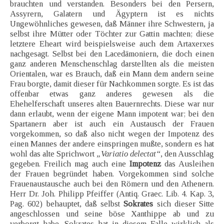
brauchten und verstanden. Besonders bei den Persern,
Assyrern, Galatern und Ägyptern ist es nichts
Ungewöhnliches gewesen, daß Männer ihre Schwestern, ja
selbst ihre Mütter oder Töchter zur Gattin machten; diese
letztere Eheart wird beispielsweise auch dem Artaxerxes
nachgesagt. Selbst bei den Lacedämoniern, die doch einen
ganz anderen Menschenschlag darstellten als die meisten
Orientalen, war es Brauch, daß ein Mann dem andern seine
Frau borgte, damit dieser für Nachkommen sorgte. Es ist das
offenbar etwas ganz anderes gewesen als die
Ehehelferschaft unseres alten Bauernrechts. Diese war nur
dann erlaubt, wenn der eigene Mann impotent war; bei den
Spartanern aber ist auch ein Austausch der Frauen
vorgekommen, so daß also nicht wegen der Impotenz des
einen Mannes der andere einspringen mußte, sondern es hat
wohl das alte Sprichwort
„Variatio delectat“
, den Ausschlag
gegeben. Freilich mag auch eine
Impotenz
das Ausleihen
der Frauen begründet haben. Vorgekommen sind solche
Frauenaustausche auch bei den Römern und den Athenern.
Herr Dr. Joh. Philipp Pfeiffer (Antiq. Graec. Lib. 4. Kap. 3,
Pag. 602) behauptet, daß selbst
Sokrates
sich dieser Sitte
angeschlossen und seine böse Xanthippe ab und zu
verborgt habe. Sokrates hat in diesem Falle wirklich als