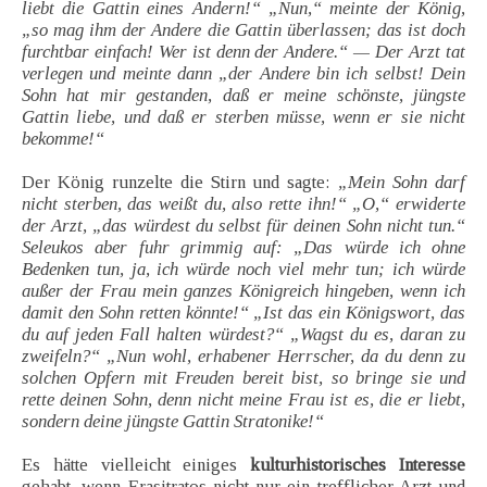
liebt die Gattin eines Andern!“ „Nun,“ meinte der König,
„so mag ihm der Andere die Gattin überlassen; das ist doch
furchtbar einfach! Wer ist denn der Andere.“ — Der Arzt tat
verlegen und meinte dann „der Andere bin ich selbst! Dein
Sohn hat mir gestanden, daß er meine schönste, jüngste
Gattin liebe, und daß er sterben müsse, wenn er sie nicht
bekomme!“
Der König runzelte die Stirn und sagte:
„Mein Sohn darf
nicht sterben, das weißt du, also rette ihn!“ „O,“ erwiderte
der Arzt, „das würdest du selbst für deinen Sohn nicht tun.“
Seleukos aber fuhr grimmig auf: „Das würde ich ohne
Bedenken tun, ja, ich würde noch viel mehr tun; ich würde
außer der Frau mein ganzes Königreich hingeben, wenn ich
damit den Sohn retten könnte!“ „Ist das ein Königswort, das
du auf jeden Fall halten würdest?“ „Wagst du es, daran zu
zweifeln?“ „Nun wohl, erhabener Herrscher, da du denn zu
solchen Opfern mit Freuden bereit bist, so bringe sie und
rette deinen Sohn, denn nicht meine Frau ist es, die er liebt,
sondern deine jüngste Gattin Stratonike!“
Es hätte vielleicht einiges
kulturhistorisches Interesse
gehabt, wenn Erasitratos nicht nur ein trefflicher Arzt und