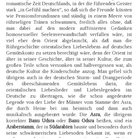
romantische Zeit Deutschlands, in der die führenden Geister
stark „in Gefühl machten“, so daß sich die Freunde küssten
wie Pensionsfreundinnen und ständig in einem Meere von
rührseligen Tränen schwammen, freilich alles ohne, daß
man dabei auf den modern auffrisierten Gedanken
homosexueller Seelenverwandtschaft verfallen wäre, ist
viel eher dem Orient abgelauscht, als daß man die
Rührgeschichte orientalischen Liebeslebens auf deutsches
Gemütskonto zu setzen berechtigt wäre, denn der Orient ist
älter in seiner Geschichte, älter in seiner Kultur, die zum
großen Teile schon versunken und halbvergessen war, als
deutsche Kultur die Kinderschuhe anzog. Man gefiel sich
übrigens auch in der deutschen Sturm- und Drangperiode
des überschäumenden Gemütslebens darin, die
orientalischen Liebeslieder und Liebeslegenden ins
Deutsche zu übertragen, wie die schon angedeutete
Legende von der Liebe der Männer vom Stamme der Asra,
die durch Heine bei uns heimisch und dann auch
musikalisch ausgebeutet wurde. Die
Asra
, die übrigens
korrekter
Banu Udsra
oder
Banu Odsra
heißen, sind ein
Araberstamm
, der in
Südarabien
hauste und besonders durch
seine schwärmerischen Liebesoden bekannt ist, wenn er