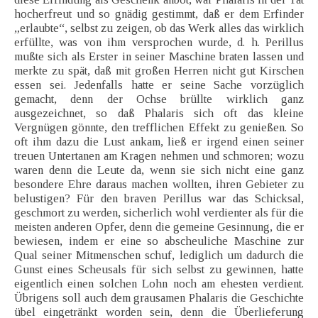
hocherfreut und so gnädig gestimmt, daß er dem Erfinder
„erlaubte“, selbst zu zeigen, ob das Werk alles das wirklich
erfüllte, was von ihm versprochen wurde, d. h. Perillus
mußte sich als Erster in seiner Maschine braten lassen und
merkte zu spät, daß mit großen Herren nicht gut Kirschen
essen sei. Jedenfalls hatte er seine Sache vorzüglich
gemacht, denn der Ochse brüllte wirklich ganz
ausgezeichnet, so daß Phalaris sich oft das kleine
Vergnügen gönnte, den trefflichen Effekt zu genießen. So
oft ihm dazu die Lust ankam, ließ er irgend einen seiner
treuen Untertanen am Kragen nehmen und schmoren; wozu
waren denn die Leute da, wenn sie sich nicht eine ganz
besondere Ehre daraus machen wollten, ihren Gebieter zu
belustigen? Für den braven Perillus war das Schicksal,
geschmort zu werden, sicherlich wohl verdienter als für die
meisten anderen Opfer, denn die gemeine Gesinnung, die er
bewiesen, indem er eine so abscheuliche Maschine zur
Qual seiner Mitmenschen schuf, lediglich um dadurch die
Gunst eines Scheusals für sich selbst zu gewinnen, hatte
eigentlich einen solchen Lohn noch am ehesten verdient.
Übrigens soll auch dem grausamen Phalaris die Geschichte
übel eingetränkt worden sein, denn die Überlieferung