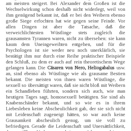
am meisten steigert. Bei Alexander dem Großen ist die
Wechselwirkung schon deshalb nicht widerlegt, weil von
ihm genügend bekannt ist, daß er bei den Weibern ebenso
große Siege erfochten hat wie gegen seine Feinde. Vor
allen Dingen ist aber die Tatsache, daß die
verweichlichtesten Wüstlinge stets zugleich die
grausamsten Tyrannen waren, nicht zu übersehen; sie kann
kaum dem Uneingeweihten entgehen, und für die
Psychologen ist sie weder neu noch unerklärlich, sie
bestätigt ihm nur durch eine Reihe praktischer Beispiele
den Schluß, zu dem er auch auf rein theoretischem Wege
gelangen kann. Die
Cäsaren von Nero, Heliogabalus
usw.
an, sind ebenso als Wüstlinge wie als grausame Bestien
bekannt. Die meisten von ihnen waren Wüstlinge, die
sexuell so übersättigt waren, daß sie nicht bloß mit Weibern
ein Schandleben führten, sondern sich auch, wie man
heutigen Tages sagt, homosexuell betätigten. Sie sind als
Knabenschänder bekannt, und so wie es in ihrem
Liebesleben keine Abscheulichkeit gab, der sie sich nicht
mit Leidenschaft zugeneigt hätten, so war auch keine
Grausamkeit abscheulich genug, um sie voll zu
befriedigen. Gerade die Leidenschaft und Unersättlichkeit,