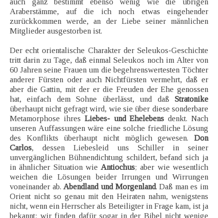
auch ganz bestimmt ebenso wenig wie die übrigen
Araberstämme, auf die ich noch etwas eingehender
zurückkommen werde, an der Liebe seiner männlichen
Mitglieder ausgestorben ist.
Der echt orientalische Charakter der Seleukos-Geschichte
tritt darin zu Tage, daß einmal Seleukos noch im Alter von
60 Jahren seine Frauen um die begehrenswertesten Töchter
anderer Fürsten oder auch Nichtfürsten vermehrt, daß er
aber die Gattin, mit der er die Freuden der Ehe genossen
hat, einfach dem Sohne überlässt, und daß
Stratonike
überhaupt nicht gefragt wird, wie sie über diese sonderbare
Metamorphose ihres
Liebes- und Ehelebens
denkt. Nach
unseren Auffassungen wäre eine solche friedliche Lösung
des Konflikts überhaupt nicht möglich gewesen.
Don
Carlos
, dessen Liebesleid uns Schiller in seiner
unvergänglichen Bühnendichtung schildert, befand sich ja
in ähnlicher Situation wie
Antiochus
; aber wie wesentlich
weichen die Lösungen beider Irrungen und Wirrungen
voneinander ab.
Abendland und Morgenland
. Daß man es im
Orient nicht so genau mit den Heiraten nahm, wenigstens
nicht, wenn ein Herrscher als Beteiligter in Frage kam, ist ja
bekannt; wir finden dafür sogar in der Bibel nicht wenige