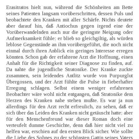
Erasitratos hielt nun, während die Schönheiten am Bette
seines Patienten langsam vorüberschritten, dessen Puls und
beobachtete den Kranken mit aller Schärfe. Nichts deutete
aber darauf hin, daß Antiochus gegen irgend eine der
Vorüberwandelnden auch nur die geringste Neigung oder
Aufmerksamkeit fühle; er blieb so gleichgiltig, als würden
leblose Gegenstände an ihm vorübergeführt, die noch nicht
einmal durch ihren Anblick ein geringes Interesse erregen
könnten. Schon gab der erfahrene Arzt die Hoffnung, einen
Anhalt für die Richtigkeit seiner Diagnose zu finden, auf.
Da nahte die jugendliche Stratonike. Der Kranke zuckte
zusammen, sein leidendes Antlitz wurde von Purpurglut
Übergossen, und der Arzt fühlte die Pulse in fieberhafter
Erregung schlagen. Selbst einem weniger erfahrenen
Beobachter wäre wohl nicht entgangen, daß Stratonike dem
Herzen des Kranken nahe stehen mußte. Es war ja nun
allerdings für den Arzt recht erfreulich, zu sehen, daß er
sich über das Leiden des Kranken nicht getäuscht hatte; aber
für den Menschenfreund war dieser Roman doch eine
verteufelt dumme Geschichte, denn daß hier nicht viel zu
helfen war, erschien auf den ersten Blick sicher. Wie sollte
die Liebe des Sohnes zu der schönsten Gattin seines Vaters