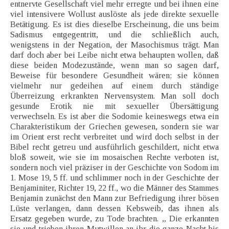
entnervte Gesellschaft viel mehr erregte und bei ihnen eine
viel intensivere Wollust auslöste als jede direkte sexuelle
Betätigung. Es ist dies dieselbe Erscheinung, die uns beim
Sadismus entgegentritt, und die schließlich auch,
wenigstens in der Negation, der Masochismus trägt. Man
darf doch aber bei Leibe nicht etwa behaupten wollen, daß
diese beiden Modezustände, wenn man so sagen darf,
Beweise für besondere Gesundheit wären; sie können
vielmehr nur gedeihen auf einem durch ständige
Überreizung erkrankten Nervensystem. Man soll doch
gesunde Erotik nie mit sexueller Übersättigung
verwechseln. Es ist aber die Sodomie keineswegs etwa ein
Charakteristikum der Griechen gewesen, sondern sie war
im Orient erst recht verbreitet und wird doch selbst in der
Bibel recht getreu und ausführlich geschildert, nicht etwa
bloß soweit, wie sie im mosaischen Rechte verboten ist,
sondern noch viel präziser in der Geschichte von Sodom im
1. Mose 19, 5 ff. und schlimmer noch in der Geschichte der
Benjaminiter, Richter 19, 22 ff., wo die Männer des Stammes
Benjamin zunächst den Mann zur Befriedigung ihrer bösen
Lüste verlangen, dann dessen Kebsweib, das ihnen als
Ersatz gegeben wurde, zu Tode brachten. „ Die erkannten
sie und trieben ihren Mutwillen an ihr die ganze Nacht bis