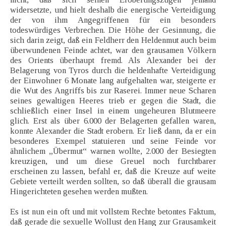
widersetzte, und hielt deshalb die energische Verteidigung
der von ihm Angegriffenen für ein besonders
todeswürdiges Verbrechen. Die Höhe der Gesinnung, die
sich darin zeigt, daß ein Feldherr den Heldenmut auch beim
überwundenen Feinde achtet, war den grausamen Völkern
des Orients überhaupt fremd. Als Alexander bei der
Belagerung von Tyros durch die heldenhafte Verteidigung
der Einwohner 6 Monate lang aufgehalten war, steigerte er
die Wut des Angriffs bis zur Raserei. Immer neue Scharen
seines gewaltigen Heeres trieb er gegen die Stadt, die
schließlich einer Insel in einem ungeheuren Blutmeere
glich. Erst als über 6.000 der Belagerten gefallen waren,
konnte Alexander die Stadt erobern. Er ließ dann, da er ein
besonderes Exempel statuieren und seine Feinde vor
ähnlichem „Übermut“ warnen wollte, 2.000 der Besiegten
kreuzigen, und um diese Greuel noch furchtbarer
erscheinen zu lassen, befahl er, daß die Kreuze auf weite
Gebiete verteilt werden sollten, so daß überall die grausam
Hingerichteten gesehen werden mußten.
Es ist nun ein oft und mit vollstem Rechte betontes Faktum,
daß gerade die sexuelle Wollust den Hang zur Grausamkeit