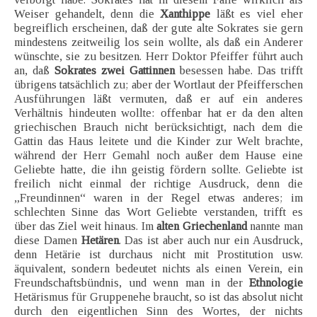
Weiser gehandelt, denn die
Xanthippe
läßt es viel eher
begreiflich erscheinen, daß der gute alte Sokrates sie gern
mindestens zeitweilig los sein wollte, als daß ein Anderer
wünschte, sie zu besitzen. Herr Doktor Pfeiffer führt auch
an, daß
Sokrates zwei Gattinnen
besessen habe. Das trifft
übrigens tatsächlich zu; aber der Wortlaut der Pfeifferschen
Ausführungen läßt vermuten, daß er auf ein anderes
Verhältnis hindeuten wollte: offenbar hat er da den alten
griechischen Brauch nicht berücksichtigt, nach dem die
Gattin das Haus leitete und die Kinder zur Welt brachte,
während der Herr Gemahl noch außer dem Hause eine
Geliebte hatte, die ihn geistig fördern sollte. Geliebte ist
freilich nicht einmal der richtige Ausdruck, denn die
„Freundinnen“ waren in der Regel etwas anderes; im
schlechten Sinne das Wort Geliebte verstanden, trifft es
über das Ziel weit hinaus. Im
alten Griechenland
nannte man
diese Damen
Hetären
. Das ist aber auch nur ein Ausdruck,
denn Hetärie ist durchaus nicht mit Prostitution usw.
äquivalent, sondern bedeutet nichts als einen Verein, ein
Freundschaftsbündnis, und wenn man in der
Ethnologie
Hetärismus für Gruppenehe braucht, so ist das absolut nicht
durch den eigentlichen Sinn des Wortes, der nichts