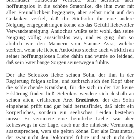
hoffnungslos in die schöne Stratonike, die ihm zwar mit
aller Freundlichkeit begegnete, aber selbst nicht auf den
Gedanken verfiel, daß ihr Stiefsohn ihr eine andere
Neigung entgegenbringen könne als das Gefühl liebevoller
Verwandtenneigung. Antiochus wußte sehr wohl, daß seine
Neigung völlig aussichtslos war, und es ging ihm so
ähnlich wie den Männern vom Stamme Asra, welche
sterben, wenn sie lieben. Antiochus siechte auch wirklich an
seiner hoffnungslosen Liebe dahin und wurde so leidend,
daß sein Vater bange Sorgen seinetwegen fühlte.
Der alte Seleukos liebte seinen Sohn, der ihm in der
Regierung folgen sollte, und zerbrach sich den Kopf über
die schleichende Krankheit, für die sich in der Tat keine
Erklärung finden ließ. Seleukos wendete sich deshalb an
seinen alten, erfahrenen Arzt
Erasitratos
, der den Sohn
eingehend prüft und gar bald herausfindet, daß nicht ein
körperliches, sondern ein seelisches Leiden bestehen
müsse. Er vermutete eine heimliche Liebe, war aber
keineswegs in der Lage, auch nur die mindeste Vermutung
auszusprechen, wem sie gelten könne. Der alte Erasitratos,
der zwar nicht den Doktortitel führte und auch nicht den