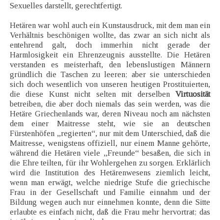
Sexuelles darstellt, gerechtfertigt.
Hetären war wohl auch ein Kunstausdruck, mit dem man ein
Verhältnis beschönigen wollte, das zwar an sich nicht als
entehrend galt, doch immerhin nicht gerade der
Harmlosigkeit ein Ehrenzeugnis ausstellte. Die Hetären
verstanden es meisterhaft, den lebenslustigen Männern
gründlich die Taschen zu leeren; aber sie unterschieden
sich doch wesentlich von unseren heutigen Prostituierten,
die diese Kunst nicht selten mit derselben
Virtuosität
betreiben, die aber doch niemals das sein werden, was die
Hetäre Griechenlands war, deren Niveau noch am nächsten
dem einer Maitresse steht, wie sie an deutschen
Fürstenhöfen „regierten“, nur mit dem Unterschied, daß die
Maitresse, wenigstens offiziell, nur einem Manne gehörte,
während die Hetären viele „Freunde“ besaßen, die sich in
die Ehre teilten, für ihr Wohlergehen zu sorgen. Erklärlich
wird die Institution des Hetärenwesens ziemlich leicht,
wenn man erwägt, welche niedrige Stufe die griechische
Frau in der Gesellschaft und Familie einnahm und der
Bildung wegen auch nur einnehmen konnte, denn die Sitte
erlaubte es einfach nicht, daß die Frau mehr hervortrat; das