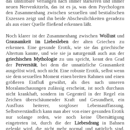
das unstillbare Verlangen nach immer stärkeren und immer
neuen Nervenkitzeln, das ist es ja, was dem Psychologen
den Zusammenhang zwischen sexuellen und bestialischen
Exzessen zeigt und ihn beide Abscheulichkeiten geradezu
als aus einer Quelle fließend erkennen läßt.
Noch klarer ist der Zusammenhang zwischen
Wollust
und
Grausamkeit im Liebesleben
der alten Griechen zu
erkennen. Eine gesunde Erotik, wie sie das griechische
Altertum kannte, und wie sie ja naturgemäß auch aus der
griechischen Mythologie
zu uns spricht, kennt den Grad
der
Perversität
, bei dem die unnatürliche Grausamkeit
ausgelöst wird, noch nicht. Eine robuste Erotik, selbst wenn
sie dem sexuellen Moment einen breiten Rahmen und einen
größeren Einfluß gewährt, als dies nach unseren
Moralanschauungen zulässig erscheint, ist noch durchaus
nicht krankhaft, sondern im Gegenteil in der Regel ein
Zeichen überschäumender Kraft und Gesundheit, ein
Ausfluss heiterer, sorgloser Lebensauffassung.
Selbstverständlich kann man aber von einer gesunden Erotik
nur solange reden, wie noch keine Übersättigung
eingetreten ist, durch die der
Liebesdrang
in Bahnen
gelenkt wird, die nicht mehr normal und natürlich sind,