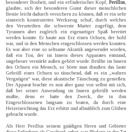
besonderer Bosheit, und ein erfinderischer Kopf,
Perillus
,
glaubte, sich der besonderen Gunst dieser menschlichen
Bestie leicht dadurch versichern zu können, daß er ein sehr
sinnreich konstruiertes Werkzeug schuf, durch welches
den Verurteilten die schwerste Marter zugefügt, dem
Tyrannen aber zugleich ein eigenartiger Spaß bereitet
werden konnte. Er baute aus Erz einen Ochsen, der hohl
war, und in den Menschen eingeschlossen werden konnten.
Es war aber eine so seltsame Akustik angewendet worden,
daß ein Ton, der im Innern dieses Apparates entstand,
ungeheuer verstärkt außen gehört wurde. Brüllte im Innern
des Ochsen ein Mensch, so hörte man draußen das laute
Gebrüll eines Ochsen so täuschend, daß es ein „wahres
Vergnügen“ war, diese akustische Täuschung zu genießen.
Der Apparat brachte es nun aber ganz von selbst mit sich,
daß bei seiner Anwendung im Innern gebrüllt werden
mußte, denn er hatte den Zweck, die in ihm
Eingeschlossenen langsam zu braten, da durch eine
Heizeinrichtung das Erz erhitzt und allmählich zum Glühen
gebracht wurde.
Als Herr Perillus seinem gnädigen Herrn und Gebieter
diese Erfindung als Geschenk anbot, war Phalaris in der Tat