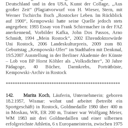
Deutschland und in den USA, Kunst der Collage, „Aus
großer Zeit“ (Plagiatvorwurf von H. Wieser, Stern, mit
Werner Tschirchs Buch „Rostocker Leben. Im Rückblick
auf 1900“, Kempowski hatte seine Quelle jedoch stets
angegeben; 1993 Essay von Frank Schirrmacher in der FAZ
anerkennend, Vorbilder Kafka, John Dos Passos, Arno
Schmidt, 1994 „Mein Rostock“, 2002 Ehrendoktorwürde
Uni Rostock, 2006 Landeskulturpreis, 2009 zum 80.
Geburtstag „Kempowski-Ufer“ im Stadthafen mit Denkmal,
19.5.2007 Ausstellung in der Berliner Akademie der Künste
– Lob von BP Horst Köhler als „Volksdichter“, 30 Jahre
Pädagoge, 40 Bücher, Darmkrebs, Porträtbüste,
Kempowski-Archiv in Rostock
**************************************************
142. Marita Koch
, Läuferin, Unternehmerin; geboren
18.2.1957, Wismar; wohnt und arbeitet (betreibt ein
Sportgeschäft) in Rostock, Goldmedaille 1980 über 400 m
in Moskau, WR, ER 200 m, Trainer war Wolfgang Meier,
WM 1983 mit drei Goldmedaillen und einer silbernen
erfolgreichste Athletin, 6 x Europameisterin, zwischen 1975