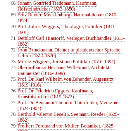
Johann Gottfried Tiedemann, Kaufmann,
Hofsteindrucker (1803-1850)
Fritz Reuter, Mecklenburgs Nationaldichter (1810-
1874)
Prof. Julius Wiggers, Theologie, Politiker (1811-
1901)
Dethloff Carl Hinstorff, Verleger, Buchhändler (1811-
1882)
John Brinckmann, Dichter in plattdeutscher Sprache,
Lehrer (1814-1870)
Moritz Wiggers, Jurist und Politiker (1816-1894)
Oberhofbaurat Hermann Willebrand, Architekt,
Baumeister (1816-1899)
Prof. Dr. Karl Wilhelm von Zehender, Augenarzt
(1819-1916)
Prof. Dr. Friedrich Eggers, Kaufmann,
Kunsthistoriker (1819-1872)
Prof. Dr. Benjamin Theodor Thierfelder, Mediziner
(1824-1904)
Berthold Valentin Beselin, Seemann, Reeder (1825-
1882)
Freiherr Ferdinand von Müller, Botaniker, (1825-