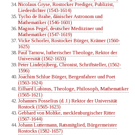
Nicolaus Gryse, Rostocker Prediger, Publizist,
Liederdichter (1543-1614)
Tycho de Brahe, dänischer Astronom und
Mathematiker (1546-1601)
Magnus Pegel, deutscher Mediiziner und
Mathematiker (1547-1619)
Vicke Schorler, Rostocker Bürger, Krämer (1560-
1625)
Paul Tarnow, lutherischer Theologe, Rektor der
Universität (1562-1633)
Peter Linde(n)berg, Chronist, Schriftsteller, (1562-
1596)
Joachim Schlue Bürger, Bergenfahrer und Poet
(1563-1624)
Eilhard Lubinus, Theologe, Philosoph, Mathematiker
(1565-1621)
Johannes Posselius (d. J.) Rektor der Universität
Rostock (1565-1623)
Gebhard von Moltke, mecklenburgischer Ritter
(1567-1644)
Johann Luttermann, Ratsmitglied, Bürgermeister
Rostocks (1582-1657)