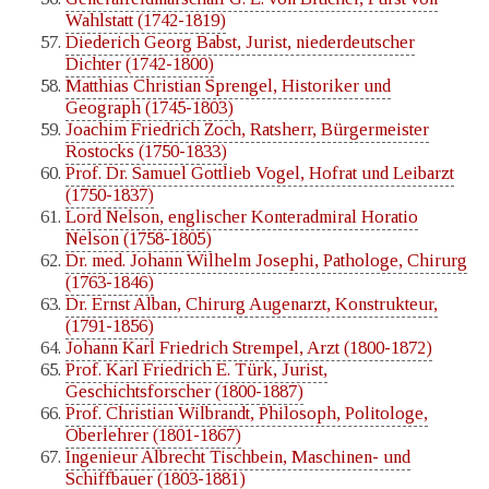
Wahlstatt (1742-1819)
Diederich Georg Babst, Jurist, niederdeutscher
Dichter (1742-1800)
Matthias Christian Sprengel, Historiker und
Geograph (1745-1803)
Joachim Friedrich Zoch, Ratsherr, Bürgermeister
Rostocks (1750-1833)
Prof. Dr. Samuel Gottlieb Vogel, Hofrat und Leibarzt
(1750-1837)
Lord Nelson, englischer Konteradmiral Horatio
Nelson (1758-1805)
Dr. med. Johann Wilhelm Josephi, Pathologe, Chirurg
(1763-1846)
Dr. Ernst Alban, Chirurg Augenarzt, Konstrukteur,
(1791-1856)
Johann Karl Friedrich Strempel, Arzt (1800-1872)
Prof. Karl Friedrich E. Türk, Jurist,
Geschichtsforscher (1800-1887)
Prof. Christian Wilbrandt, Philosoph, Politologe,
Oberlehrer (1801-1867)
Ingenieur Albrecht Tischbein, Maschinen- und
Schiffbauer (1803-1881)