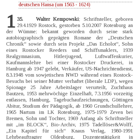
deutschen Hansa (um 1563 - 1624)
1
35. Walter Kempowski
; Schriftsteller, geboren
29.4.1929 Rostock, gestorben 5.10.2007 Rotenburg an
der Wümme; bekannt geworden durch seine stark
autobiographisch geprägten Romane der „Deutschen
Chronik“ sowie durch sein Projekt „Das Echolot“, Sohn
eines Rostocker Reeders und Schiffsmaklers, 1939
Realgymnasium, Hitlerjugend, Luftwaffenkurier,
Kaufmannslehre bei einer Rostocker Druckerei, in
Hamburg ab 1947 gelebt, Verkäufer, US-Nachrichtendienst,
8.3.1948 vom sowjetischen NWD während eines Rostock-
Besuchs bei seiner Mutter verhaftet (liberale LDP), wegen
Spionage 25 Jahre Arbeitslager verurteilt, Zuchthaus
Bautzen, 1953 mehrwöchige Einzelhaft, 7.3.1956 vorzeitig
entlassen, Hamburg, Tagebuchaufzeichnungen, Göttingen
Abitur, Studium der Pädagogik, ab 1960 Grundschullehrer,
1965 Nartum im LK Rotenburg, 1975-1979 Zeven bei
Bremen, Sohn und Tochter, 1969 Anfang als Schriftsteller
mit „im BLOCK“, Bio-Archiv, 1975 Tadellöser&Wolff,
„Ein Kapitel für sich“ Knaus Verlag, 1980-1991
Lehrbeauftragter Oldenburg, Dozententätigkeit in