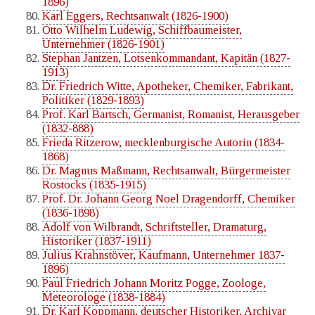
1896)
Karl Eggers, Rechtsanwalt (1826-1900)
Otto Wilhelm Ludewig, Schiffbaumeister,
Unternehmer (1826-1901)
Stephan Jantzen, Lotsenkommandant, Kapitän (1827-
1913)
Dr. Friedrich Witte, Apotheker, Chemiker, Fabrikant,
Politiker (1829-1893)
Prof. Karl Bartsch, Germanist, Romanist, Herausgeber
(1832-888)
Frieda Ritzerow, mecklenburgische Autorin (1834-
1868)
Dr. Magnus Maßmann, Rechtsanwalt, Bürgermeister
Rostocks (1835-1915)
Prof. Dr. Johann Georg Noel Dragendorff, Chemiker
(1836-1898)
Adolf von Wilbrandt, Schriftsteller, Dramaturg,
Historiker (1837-1911)
Julius Krahnstöver, Kaufmann, Unternehmer 1837-
1896)
Paul Friedrich Johann Moritz Pogge, Zoologe,
Meteorologe (1838-1884)
Dr. Karl Koppmann, deutscher Historiker, Archivar