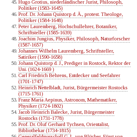
Hugo Grotius, niederländischer Jurist, Philosoph,
Politiker (1583-1645)
Prof. Dr. Johann Quistorp d. Ä., protest. Theologe,
Politiker (1584-1648)
Peter Lauremberg, Hochschullehrer, Botaniker,
Schriftsteller (1585-1639)
Joachim Jungius, Physiker, Philosoph, Naturforscher
(1587-1657)
Johannes Wilhelm Lauremberg, Schriftsteller,
Satiriker (1590-1658)
Johann Quistorp d. J., Prediger in Rostock, Rektor der
Uni. (1624-1669 )
Carl Friedrich Behrens, Entdecker und Seefahrer
(1701-1747)
Heinrich Nettelbladt, Jurist, Bürgermeister Rostocks
(1715-1761)
Franz Maria Aepinus, Astronom, Mathematiker,
Physiker (1724-1802)
Jacob Heinrich Balecke, Jurist, Bürgermeister
Rostocks (1731-1778)
Prof. Dr. Oluf Gerhard Tychsen, Orientalist,
Bibliothekar (1734-1815)
Generalfeldmarschall G. L. von Blücher, Fürst von