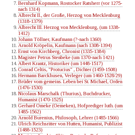
Bernhard Kopmann, Rostocker Ratsherr (vor 1275-
nach 1314)
Albrecht II., der Große, Herzog von Mecklenburg
(1318-1379)
Albrecht III. Herzog von Mecklenburg, (um 1338-
1412)
Johann Töllner, Kaufmann (?-nach 1360)
Arnold Kröpelin, Kaufmann (nach 1308-1394)
Ernst von Kirchberg, Chronist (1335-1384)
Magister Petrus Stenbeke (um 1370-nach 1421)
Albert Krantz, Historiker (um 1448-1517)
Conrad Celtis, "Protucius" , Dichter (1459-1508)
Hermann Barckhusen, Verleger (um 1460-1528/29)
Brüder vom gemeins. Leben bei St. Michael, Orden
(1476-1530)
Nicolaus Marschalk (Thurius), Buchdrucker,
Humanist (1470-1525)
Gerhard Omeke (Oemeken), Hofprediger luth. (um
1485-1562)
Arnold Burenius, Philosoph, Lehrer (1485-1566)
Ulrich Reichsritter von Hutten, Humanist, Publizist
(1488-1523)