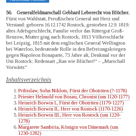
56. Generalfeldmarschall Gebhard Leberecht von Blücher
,
Fürst von Wahlstatt, Preußischen General mit Herz und
Verstand; geboren 16.12.1742 Rostock, gestorben 12.9. 1819;
altes Adelsgeschlecht, Familie verlor das Rittergut Groß-
Renzow, Mutter ging nach Rostock, 1813 Völkerschlacht
bei Leipzig, 1815 mit dem englischen General Wellington
bei Waterloo, bedeutende Rolle in den Befreiungskriegen
gegen Napoleon Bonaparte, 73 Jahre alt, Denkmal vor der
Uni Rostock; Redensart „Ran wie Blücher!“ – „Marschall
Vorwärts“
Inhaltsverzeichnis
Pribislaw, Sohn Niklots, Fürst der Obotriten (?-1178)
Priester Helmold von Bosau, Chronist (um 1120-1177)
Heinrich Borwin I., Fürst der Obotriten (1179-1227)
Heinrich Borwin II., Herr von Rostock (1170-1226)
Heinrich Borwin III., Herr von Rostock (um 1220-
1278)
Margarete Sambiria, Königin von Dänemark (um
1230-1282)