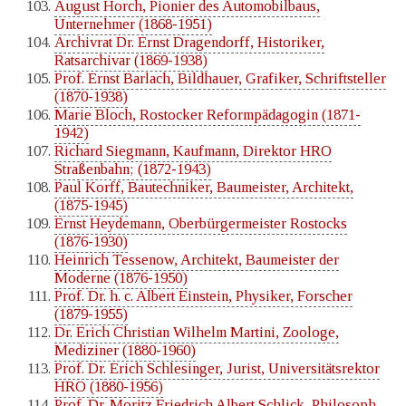
August Horch, Pionier des Automobilbaus,
Unternehmer (1868-1951)
Archivrat Dr. Ernst Dragendorff, Historiker,
Ratsarchivar (1869-1938)
Prof. Ernst Barlach, Bildhauer, Grafiker, Schriftsteller
(1870-1938)
Marie Bloch, Rostocker Reformpädagogin (1871-
1942)
Richard Siegmann, Kaufmann, Direktor HRO
Straßenbahn; (1872-1943)
Paul Korff, Bautechniker, Baumeister, Architekt,
(1875-1945)
Ernst Heydemann, Oberbürgermeister Rostocks
(1876-1930)
Heinrich Tessenow, Architekt, Baumeister der
Moderne (1876-1950)
Prof. Dr. h. c. Albert Einstein, Physiker, Forscher
(1879-1955)
Dr. Erich Christian Wilhelm Martini, Zoologe,
Mediziner (1880-1960)
Prof. Dr. Erich Schlesinger, Jurist, Universitätsrektor
HRO (1880-1956)
Prof. Dr. Moritz Friedrich Albert Schlick, Philosoph,