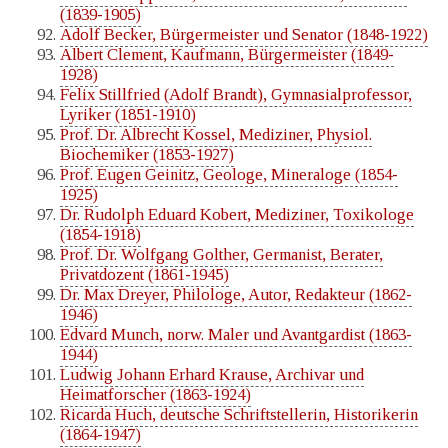
(1839-1905)
Adolf Becker, Bürgermeister und Senator (1848-1922)
Albert Clement, Kaufmann, Bürgermeister (1849-
1928)
Felix Stillfried (Adolf Brandt), Gymnasialprofessor,
Lyriker (1851-1910)
Prof. Dr. Albrecht Kossel, Mediziner, Physiol.
Biochemiker (1853-1927)
Prof. Eugen Geinitz, Geologe, Mineraloge (1854-
1925)
Dr. Rudolph Eduard Kobert, Mediziner, Toxikologe
(1854-1918)
Prof. Dr. Wolfgang Golther, Germanist, Berater,
Privatdozent (1861-1945)
Dr. Max Dreyer, Philologe, Autor, Redakteur (1862-
1946)
Edvard Munch, norw. Maler und Avantgardist (1863-
1944)
Ludwig Johann Erhard Krause, Archivar und
Heimatforscher (1863-1924)
Ricarda Huch, deutsche Schriftstellerin, Historikerin
(1864-1947)