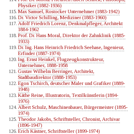
Physiker (1882-1936)
Max Samuel, Rostocker Unternehmer (1883-1942)
Dr. Victor Schilling, Mediziner (1883-1960)
Adolf Friedrich Lorenz, Denkmalpfleger, Architekt
1884-1962
Prof. Dr. Hans Moral, Direktor der Zahnklinik (1885-
1933)
Dr. Ing. Hans Heinrich Friedrich Seehase, Ingenieur,
Erfinder (1887-1974)
Ing. Ernst Heinkel, Flugzeugkonstrukteur,
Unternehmer, 1888-1958
Gustav Wilhelm Berringer, Architekt,
Stadtbaudirektor (1888-1953)
Egon Tschirch, deutscher Maler und Grafiker (1889-
1948)
Käthe Reine, Illustratorin, Textilkünstlerin (1894-
1976)
Albert Schulz, Maschinenbauer, Bürgermeister (1895-
1974)
Theodor Jakobs, Schriftsteller, Chronist, Archivar
(1896-1947)
Erich Kästner, Schriftsteller (1899-1974)