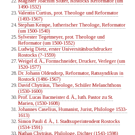
Magister Joachim Slüter, Rostocks Reformator (um
1490-1532)
Valentin Curtius, prot. Theologe und Reformator
(1493-1567)
Stephan Kempe, lutherischer Theologe, Reformator
(um 1500-1540)
Sylvester Tegetmeyer, prot. Theologe und
Reformator (um 1500-1552)
Ludwig Dietz, erster Universitätsbuchdrucker
Rostocks (?-1559)
Weigel d. Ä., Formschneider, Drucker, Verleger (um
1520-1577)
Dr. Johann Oldendorp, Reformator, Ratssyndikus in
Rostock (1486-1567)
David Chyträus, Theologe, Schüler Melanchthons
(1530-1600)
Prof. Lucas Bacmeister d. Ä., luth. Pastor zu St.
Marien, (1530-1608)
Johannes Caselius, Humanist, Jurist, Philologe 1533-
1613)
Simon Pauli d. Ä., 1. Stadtsuperintendent Rostocks
(1534-1591)
Nathan Chyträus, Philologe, Dichter (1543-1598)