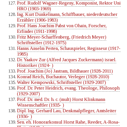
Prof. Rudolf Wagner-Regeny, Komponist, Rektor Uni
HRO (1903-1969)
Ing. Kurt Dunkelmann, Schiffbauer, niederdeutscher
Erzähler (1906-1983)
Prof. Hans Joachim Pabst von Ohain, Forscher,
Erfinder (1911-1998)
Fritz Meyer-Scharffenberg, (Friedrich Meyer)
Schriftsteller (1912-1975)
Hanns Anselm Perten, Schauspieler, Regisseur (1917-
1985)
Dr. Yaakov Zur (Alfred Jacques Zuckermann) israel.
Historiker (1924- )
Prof. Joachim (Jo) Jastram, Bildhauer (1928-2011)
Konrad Reich, Buchautor, Verleger (1928-2010)
Walter Kempowski, Schriftsteller (1929-2007)
Prof. Dr. Peter Heidrich, evang. Theologe, Philosoph
(1929-2007)
Prof. Dr. med. Dr. h. c. (mult) Horst Klinkmann
Wissenschaftler (1935- )
Dipl. Ing. Gerhard Lau, Denkmalpfleger, Amtsleiter
(1936- )
Sen. eh. Honorarkonsul Horst Rahe, Reeder, A-Rosa-