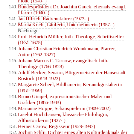
Flotte (1940- )
Bundespräsident Dr. Joachim Gauck, ehemals evangl.
Pfarrer (1940- )
Jan Ullrich, Radrennfahrer (1973- )
Marita Koch , Läuferin, Unternehmerin (1957- )
Nachträge
Prof. Heinrich Müller, luth. Theologe, Schriftsteller
(1631-1675)
Johann Christian Friedrich Wundemann, Pfarrer,
Autor (1762-1827)
Johann Marcus C. Tarnow, evangelisch-luth.
Theologe (1766-1828)
Adolf Becker, Senator, Bürgermeister der Hansestadt
Rostock (1848-1922)
Margarete Scheel, Bildhauerin, Keramikgestalterin
(1881-1969)
Bruno Gimpel, expressionistischer Maler und
Grafiker (1886-1943)
Marianne Hoppe, Schauspielerin (1909-2002)
Liselot Huchthausen, klassische Philologin,
Althistorikerin (1927- )
Heiner Carow, Regisseur (1929-1997)
Jochim Schlu, Dichter eines alten Kulturdenkmals der