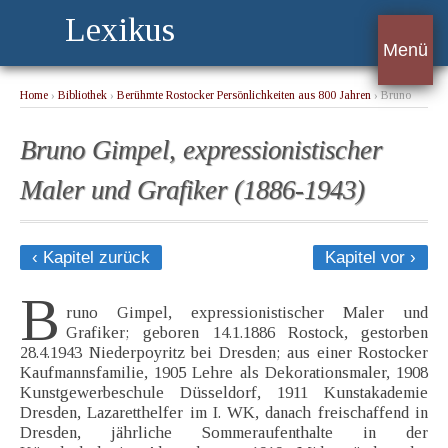
Lexikus
Menü
Home
›
Bibliothek
›
Berühmte Rostocker Persönlichkeiten aus 800 Jahren
› Bruno
Gimpel, expressionistischer Maler und Grafiker (1886-1943)
Bruno Gimpel, expressionistischer
Maler und Grafiker (1886-1943)
‹ Kapitel zurück
Kapitel vor ›
B
runo Gimpel, expressionistischer Maler und
Grafiker; geboren 14.1.1886 Rostock, gestorben
28.4.1943 Niederpoyritz bei Dresden; aus einer Rostocker
Kaufmannsfamilie, 1905 Lehre als Dekorationsmaler, 1908
Kunstgewerbeschule Düsseldorf, 1911 Kunstakademie
Dresden, Lazaretthelfer im I. WK, danach freischaffend in
Dresden, jährliche Sommeraufenthalte in der