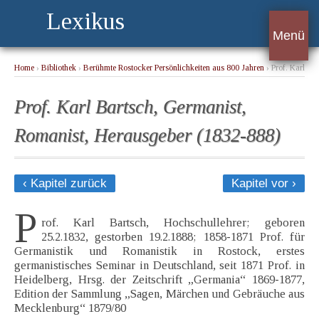
Lexikus
Menü
Home
›
Bibliothek
›
Berühmte Rostocker Persönlichkeiten aus 800 Jahren
› Prof. Karl
Bartsch, Germanist, Romanist, Herausgeber (1832-888)
Prof. Karl Bartsch, Germanist,
Romanist, Herausgeber (1832-888)
‹ Kapitel zurück
Kapitel vor ›
P
rof. Karl Bartsch, Hochschullehrer; geboren
25.2.1832, gestorben 19.2.1888; 1858-1871 Prof. für
Germanistik und Romanistik in Rostock, erstes
germanistisches Seminar in Deutschland, seit 1871 Prof. in
Heidelberg, Hrsg. der Zeitschrift „Germania“ 1869-1877,
Edition der Sammlung „Sagen, Märchen und Gebräuche aus
Mecklenburg“ 1879/80