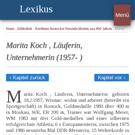
Lexikus
Menü
Home
›
Bibliothek
›
Berühmte Rostocker Persönlichkeiten aus 800 Jahren
› Marita
Koch , Läuferin, Unternehmerin (1957- )
Marita Koch , Läuferin,
Unternehmerin (1957- )
‹ Kapitel zurück
Kapitel vor ›
M
arita Koch , Läuferin, Unternehmerin; geboren
18.2.1957, Wismar; wohnt und arbeitet (betreibt ein
Sportgeschäft) in Rostock, Goldmedaille 1980 über 400 m
in Moskau, WR, ER 200 m, Trainer war Wolfgang Meier,
WM 1983 mit drei Gold-medaillen und einer silbernen
erfolgreichste Athletin, 6 x Europameisterin, zwischen 1975
und 1986 neunzehn Mal DDR-Meisterin, 15 Weltrekorde in