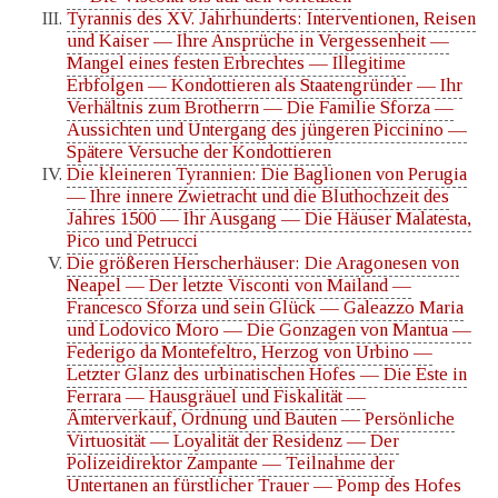
Tyrannis des XV. Jahrhunderts: Interventionen, Reisen
und Kaiser — Ihre Ansprüche in Vergessenheit —
Mangel eines festen Erbrechtes — Illegitime
Erbfolgen — Kondottieren als Staatengründer — Ihr
Verhältnis zum Brotherrn — Die Familie Sforza —
Aussichten und Untergang des jüngeren Piccinino —
Spätere Versuche der Kondottieren
Die kleineren Tyrannien: Die Baglionen von Perugia
— Ihre innere Zwietracht und die Bluthochzeit des
Jahres 1500 — Ihr Ausgang — Die Häuser Malatesta,
Pico und Petrucci
Die größeren Herscherhäuser: Die Aragonesen von
Neapel — Der letzte Visconti von Mailand —
Francesco Sforza und sein Glück — Galeazzo Maria
und Lodovico Moro — Die Gonzagen von Mantua —
Federigo da Montefeltro, Herzog von Urbino —
Letzter Glanz des urbinatischen Hofes — Die Este in
Ferrara — Hausgräuel und Fiskalität —
Ämterverkauf, Ordnung und Bauten — Persönliche
Virtuosität — Loyalität der Residenz — Der
Polizeidirektor Zampante — Teilnahme der
Untertanen an fürstlicher Trauer — Pomp des Hofes