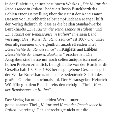
In der Einleitung seines berühmten Werkes
„Die Kultur der
Renaissance in Italien“
bedauert
Jacob Burckhardt
das
Fehlen einer Darstellung über die Kunst der Renaissance.
Diesem von Burckhardt selbst empfundenen Mangel hilft
der Verlag dadurch ab, dass er die beiden Standardwerke
Burckhardts
„Die Kultur der Renaissance in Italien“
und
„Die Kunst der Renaissance in Italien“
in einem Band
vereinigt. Die
„Kunst der Renaissance“
ist 1867 u. ö. unter
dem allgemeinen und eigentlich unzutreffenden Titel
„Geschichte der Renaissance“
in
Kuglers
und
Lübkes
„Geschichte der neueren Baukunst“
erschienen. Die
Ausgaben sind heute nur noch selten antiquarisch und zu
hohen Preisen erhältlich. Lediglich die von der Burckhardt-
Gesellschaft 1929 bis 1933 herausgegebene Gesamtausgabe
der Werke Burckhardts nimmt die bedeutende Schrift des
großen Gelehrten nochmals auf. Der Herausgeber Heinrich
Wölfflin gibt dem Band bereits den richtigen Titel
„Kunst
der Renaissance in Italien“
.
Der Verlag hat nun die beiden Werke unter dem
gemeinsamen Titel
„Kultur und Kunst der Renaissance in
Italien“
vereinigt. Dazu berechtigte nicht nur die