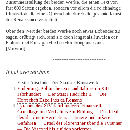
Zusammenstellung der beiden Werke, die einen Text von
fast 800 Seiten ergaben, sondern vor allem die reichhaltige
Illustration, die einen Querschnitt durch die gesamte Kunst
der Renaissance vermittelt.
Über den Wert der beiden Werke noch etwas Lobendes zu
sagen, erübrigt sich, sind sie doch längst als Juwelen der
Kultur- und Kunstgeschichtsschreibung anerkannt.
[Vorwort]
***********************
Inhaltsverzeichnis
Erster Abschnitt: Der Staat als Kunstwerk
Einleitung: Politischer Zustand Italiens im XIII.
Jahrhundert — Der Staat Friedrichs II. — Die
Herrschaft Ezzelinos da Romano
Tyrannis des XIV. Jahrhunderts: Finanzielle
Grundlage und Verhältnis zur Bildung — Das Ideal
des absoluten Herrschers — Innere und äußere
Gefahren — Urteil der Florentiner über die Tyrannen
— Die Visconti bis auf den vorletzten