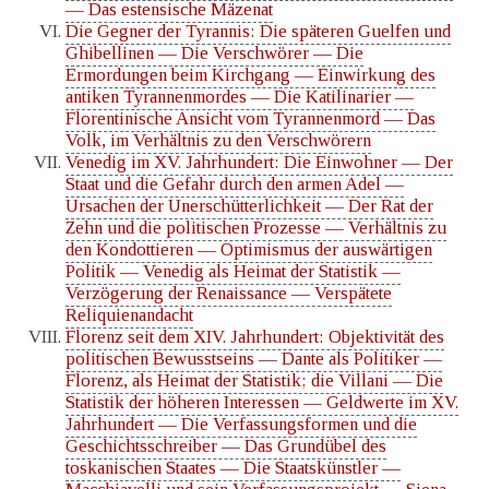
— Das estensische Mäzenat
Die Gegner der Tyrannis: Die späteren Guelfen und
Ghibellinen — Die Verschwörer — Die
Ermordungen beim Kirchgang — Einwirkung des
antiken Tyrannenmordes — Die Katilinarier —
Florentinische Ansicht vom Tyrannenmord — Das
Volk, im Verhältnis zu den Verschwörern
Venedig im XV. Jahrhundert: Die Einwohner — Der
Staat und die Gefahr durch den armen Adel —
Ursachen der Unerschütterlichkeit — Der Rat der
Zehn und die politischen Prozesse — Verhältnis zu
den Kondottieren — Optimismus der auswärtigen
Politik — Venedig als Heimat der Statistik —
Verzögerung der Renaissance — Verspätete
Reliquienandacht
Florenz seit dem XIV. Jahrhundert: Objektivität des
politischen Bewusstseins — Dante als Politiker —
Florenz, als Heimat der Statistik; die Villani — Die
Statistik der höheren Interessen — Geldwerte im XV.
Jahrhundert — Die Verfassungsformen und die
Geschichtsschreiber — Das Grundübel des
toskanischen Staates — Die Staatskünstler —