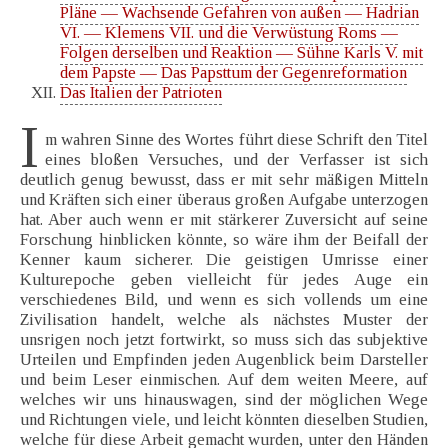
Pläne — Wachsende Gefahren von außen — Hadrian
VI. — Klemens VII. und die Verwüstung Roms —
Folgen derselben und Reaktion — Sühne Karls V. mit
dem Papste — Das Papsttum der Gegenreformation
Das Italien der Patrioten
I
m wahren Sinne des Wortes führt diese Schrift den Titel
eines bloßen Versuches, und der Verfasser ist sich
deutlich genug bewusst, dass er mit sehr mäßigen Mitteln
und Kräften sich einer überaus großen Aufgabe unterzogen
hat. Aber auch wenn er mit stärkerer Zuversicht auf seine
Forschung hinblicken könnte, so wäre ihm der Beifall der
Kenner kaum sicherer. Die geistigen Umrisse einer
Kulturepoche geben vielleicht für jedes Auge ein
verschiedenes Bild, und wenn es sich vollends um eine
Zivilisation handelt, welche als nächstes Muster der
unsrigen noch jetzt fortwirkt, so muss sich das subjektive
Urteilen und Empfinden jeden Augenblick beim Darsteller
und beim Leser einmischen. Auf dem weiten Meere, auf
welches wir uns hinauswagen, sind der möglichen Wege
und Richtungen viele, und leicht könnten dieselben Studien,
welche für diese Arbeit gemacht wurden, unter den Händen