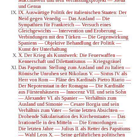
Macchiavelli und sein Verfassungsprojekt — Siena
und Genua
IX. Auswärtige Politik der italienischen Staaten: Der
Neid gegen Venedig — Das Ausland — Die
Sympathien für Frankreich — Versuch eines
Gleichgewichts — Intervention und Eroberung —
Verbindungen mit den Türken — Die Gegenwirkung
Spaniens — Objektive Behandlung der Politik —
Kunst der Unterhaltung
X. Der Krieg als Kunstwerk: Die Feuerwaffen —
Kennerschaft und Dilettantismus — Kriegsgräuel
Das Papsttum: Stellung zum Ausland und zu Italien —
Römische Unruhen seit Nikolaus V. — Sixtus IV. als
Herr von Rom — Pläne des Kardinals Pietro Riario —
Der Nepotenstaat in der Romagna — Die Kardinäle
aus Fürstenhäusern — Innocenz VIII. und sein Sohn
— Alexander VI. als Spanier — Verhältnis zum
Ausland und Simonie — Cesare Borgia und sein
Verhältnis zum Vater — Seine letzten Absichten —
Drohende Säkularisation des Kirchenstaates — Das
Irrationelle in den Mitteln — Die Ermordungen —
Die letzten Jahre — Julius II. als Retter des Papsttums
— Wahl Leos X. — Seine gefährlichen politischen