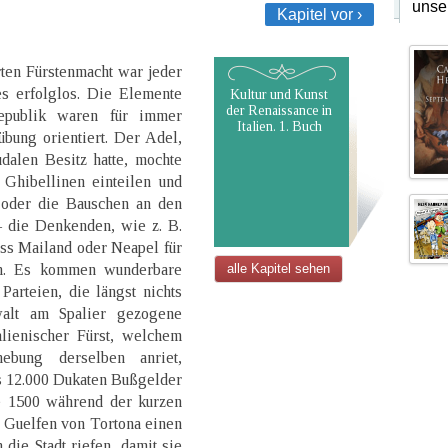
unse
Kapitel vor ›
ten Fürstenmacht war jeder
es erfolglos. Die Elemente
Kultur und Kunst
der Renaissance in
Republik waren für immer
Italien. 1. Buch
übung orientiert. Der Adel,
udalen Besitz hatte, mochte
 Ghibellinen einteilen und
 oder die Bauschen an den
 die Denkenden, wie z. B.
ass Mailand oder Neapel für
en. Es kommen wunderbare
alle Kapitel sehen
arteien, die längst nichts
walt am Spalier gezogene
alienischer Fürst, welchem
bung derselben anriet,
is 12.000 Dukaten Bußgelder
re 1500 während der kurzen
 Guelfen von Tortona einen
die Stadt riefen, damit sie