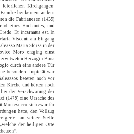
feierlichen Kirchgängen:
e Familie bei keinem andern
ten die Fabrianesen (1435)
rend eines Hochamtes, und
edo: Et incarnatus est. In
Maria Visconti am Eingang
aleazzo Maria Sforza in der
ovico Moro entging einst
verwitweten Herzogin Bona
rogio durch eine andere Tür
Eine besondere Impietät war
Galeazzos beteten noch vor
den Kirche und hörten noch
s bei der Verschwörung der
ci (1478) eine Ursache des
it Montesecco sich zwar für
dungen hatte, den Vollzug
gerte; an seiner Stelle
 „welche der heiligen Orte
cheuten“.