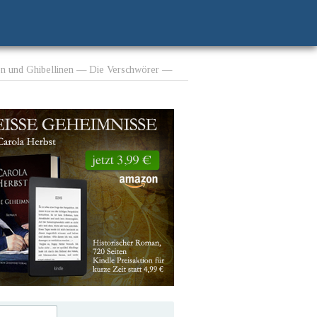
fen und Ghibellinen — Die Verschwörer —
icht vom Tyrannenmord — Das Volk, im