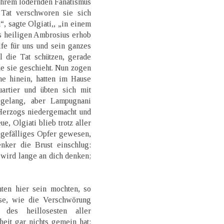
ihrem lodernden Fanatismus
Tat verschworen sie sich
“, sagte Olgiati,, „in einem
 heiligen Ambrosius erhob
fe für uns und sein ganzes
l die Tat schützen, gerade
he sie geschieht. Nun zogen
he hinein, hatten im Hause
uartier und übten sich mit
 gelang, aber Lampugnani
Herzogs niedergemacht und
ue, Olgiati blieb trotz aller
hlgefälliges Opfer gewesen,
ker die Brust einschlug:
ird lange an dich denken;
hten hier sein mochten, so
se, wie die Verschwörung
des heillosesten aller
heit gar nichts gemein hat: