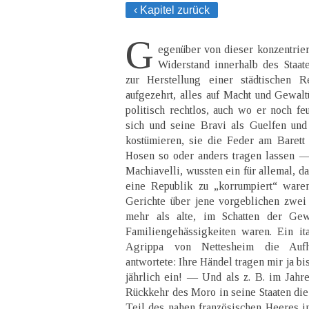
‹ Kapitel zurück
G
egenüber von dieser konzentrier
Widerstand innerhalb des Staat
zur Herstellung einer städtischen 
aufgezehrt, alles auf Macht und Gewalt
politisch rechtlos, auch wo er noch fe
sich und seine Bravi als Guelfen und
kostümieren, sie die Feder am Barett
Hosen so oder anders tragen lassen —
Machiavelli, wussten ein für allemal, d
eine Republik zu „korrumpiert“ war
Gerichte über jene vorgeblichen zwei P
mehr als alte, im Schatten der Ge
Familiengehässigkeiten waren. Ein it
Agrippa von Nettesheim die Aufhe
antwortete: Ihre Händel tragen mir ja b
jährlich ein! — Und als z. B. im Jah
Rückkehr des Moro in seine Staaten die
Teil des nahen französischen Heeres in 