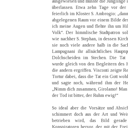
ausgewiesen und musste die Jünglinge 
überlassen. Etwa zehn Tage vor der 
feierlich im Kloster S. Ambrogio; „dann
abgelegenen Raum vor einem Bilde des
ich meine Augen und flehte ihn um Hil
Volk“. Der himmlische Stadtpatron sol
wie nachher S. Stephan, in dessen Kirc
sie noch viele andere halb in die Sac
Lampugnani ihr allnächtliches Hauptq
Dolchscheiden im Stechen. Die Tat
wurde gleich von den Begleitern des 
die andern ergriffen. Visconti zeigte Re
Tortur dabei, dass die Tat ein Gott wo
und sagte noch, während ihm der Hen
„Nimm dich zusammen, Girolamo! Man w
der Tod ist bitter, der Ruhm ewig!“
So ideal aber die Vorsätze und Absic
schimmert doch aus der Art und Wei
betrieben wird, das Bild gerade 
Konspiratoren hervor, der mit der Frei