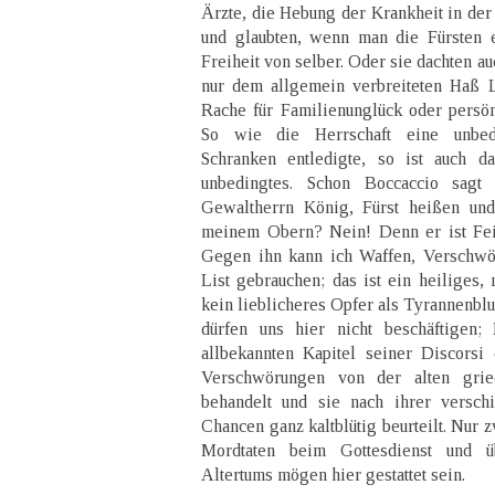
Ärzte, die Hebung der Krankheit in de
und glaubten, wenn man die Fürsten 
Freiheit von selber. Oder sie dachten au
nur dem allgemein verbreiteten Haß L
Rache für Familienunglück oder persö
So wie die Herrschaft eine unbedi
Schranken entledigte, so ist auch d
unbedingtes. Schon Boccaccio sagt
Gewaltherrn König, Fürst heißen un
meinem Obern? Nein! Denn er ist Fe
Gegen ihn kann ich Waffen, Verschwör
List gebrauchen; das ist ein heiliges,
kein lieblicheres Opfer als Tyrannenbl
dürfen uns hier nicht beschäftigen;
allbekannten Kapitel seiner Discorsi
Verschwörungen von der alten grie
behandelt und sie nach ihrer versch
Chancen ganz kaltblütig beurteilt. Nur
Mordtaten beim Gottesdienst und 
Altertums mögen hier gestattet sein.