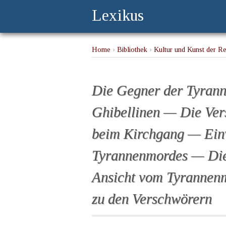
Lexikus
Home
›
Bibliothek
›
Kultur und Kunst der Ren
Die Ermordungen beim Kirchgang — Einwirku
Verhältnis zu den Verschwörern
Die Gegner der Tyrann
Ghibellinen — Die Ve
beim Kirchgang — Einw
Tyrannenmordes — Die 
Ansicht vom Tyrannenm
zu den Verschwörern