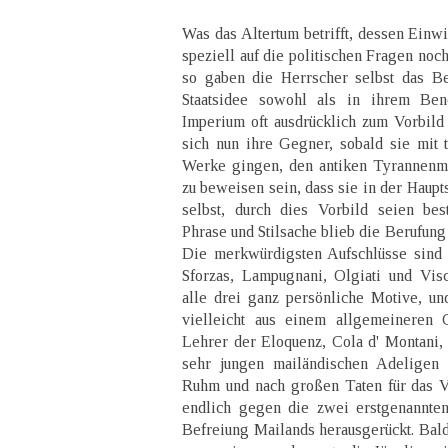
Was das Altertum betrifft, dessen Einwi
speziell auf die politischen Fragen noc
so gaben die Herrscher selbst das Be
Staatsidee sowohl als in ihrem Be
Imperium oft ausdrücklich zum Vorbil
sich nun ihre Gegner, sobald sie mit 
Werke gingen, den antiken Tyrannenm
zu beweisen sein, dass sie in der Haupt
selbst, durch dies Vorbild seien be
Phrase und Stilsache blieb die Berufung 
Die merkwürdigsten Aufschlüsse sind
Sforzas, Lampugnani, Olgiati und Visc
alle drei ganz persönliche Motive, u
vielleicht aus einem allgemeineren 
Lehrer der Eloquenz, Cola d' Montani, 
sehr jungen mailändischen Adeligen 
Ruhm und nach großen Taten für das V
endlich gegen die zwei erstgenannte
Befreiung Mailands herausgerückt. Bald