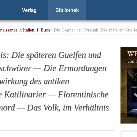
Verlag
Bibliothek
aissance in Italien. 1. Buch
› Die Gegner der Tyrannis: Die späteren Guel
ng des antiken Tyrannenmordes — Die Katilinarier — Florentinische Ans
is: Die späteren Guelfen und
rschwörer — Die Ermordungen
irkung des antiken
Katilinarier — Florentinische
ord — Das Volk, im Verhältnis