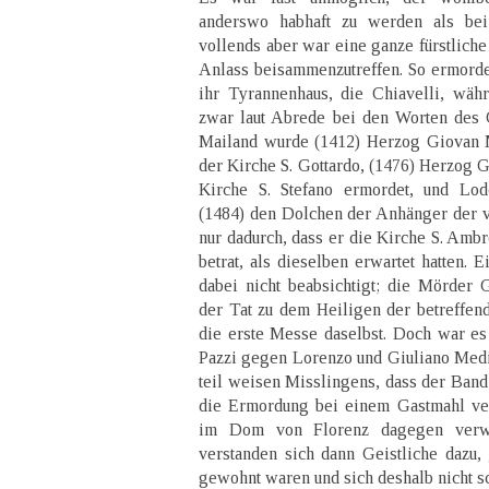
anderswo habhaft zu werden als bei 
vollends aber war eine ganze fürstlich
Anlass beisammenzutreffen. So ermorde
ihr Tyrannenhaus, die Chiavelli, wäh
zwar laut Abrede bei den Worten des Cr
Mailand wurde (1412) Herzog Giovan 
der Kirche S. Gottardo, (1476) Herzog G
Kirche S. Stefano ermordet, und Lod
(1484) den Dolchen der Anhänger der 
nur dadurch, dass er die Kirche S. Amb
betrat, als dieselben erwartet hatten. 
dabei nicht beabsichtigt; die Mörder 
der Tat zu dem Heiligen der betreffen
die erste Messe daselbst. Doch war e
Pazzi gegen Lorenzo und Giuliano Medi
teil weisen Misslingens, dass der Band
die Ermordung bei einem Gastmahl ver
im Dom von Florenz dagegen verwei
verstanden sich dann Geistliche dazu,
gewohnt waren und sich deshalb nicht s