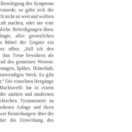
r Beseitigung des Symptoms
ermorde, so gebe sich die
ch nicht so weit und wollten
uft machen, oder nur eine
nliche Beleidigungen üben.
ngte, aller gesetzlichen
as Mittel der Gegner ein
 es offen: „Soll ich den
d ihm Treue bewahren als
ind des gemeinen Wesens.
ungen, Späher, Hinterhalt,
 notwendiges Werk. Es gibt
ut.“ Die einzelnen Hergänge
 Machiavelli hat in einem
 die antiken und modernen
chischen Tyrannenzeit an
iedenen Anlage und ihren
 zwei Bemerkungen: über die
über die Einwirkung des