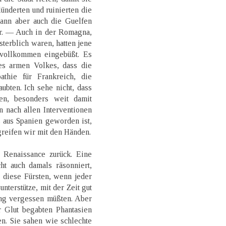
ünderten und ruinierten die
dann aber auch die Guelfen
ar. — Auch in der Romagna,
terblich waren, hatten jene
 vollkommen eingebüßt. Es
des armen Volkes, dass die
thie für Frankreich, die
aubten. Ich sehe nicht, dass
ten, besonders weit damit
 nach allen Interventionen
aus Spanien geworden ist,
greifen wir mit den Händen.
Renaissance zurück. Eine
ht auch damals räsonniert,
 diese Fürsten, wenn jeder
nterstütze, mit der Zeit gut
ng vergessen müßten. Aber
r Glut begabten Phantasien
en. Sie sahen wie schlechte