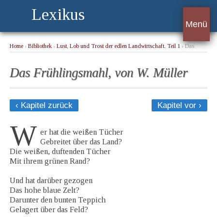
Lexikus
Menü
Home
›
Bibliothek
›
Lust, Lob und Trost der edlen Landwirtschaft. Teil 1
› Das
Frühlingsmahl, von W. Müller
Das Frühlingsmahl, von W. Müller
‹ Kapitel zurück
Kapitel vor ›
W
er hat die weißen Tücher
Gebreitet über das Land?
Die weißen, duftenden Tücher
Mit ihrem grünen Rand?
Und hat darüber gezogen
Das hohe blaue Zelt?
Darunter den bunten Teppich
Gelagert über das Feld?