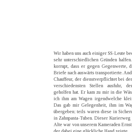
Wir haben uns auch einiger SS-Leute bed
sehr unterschiedlichen Gründen halfe
korrupt, dass er gegen Gegenwerte, d
Briefe nach auswärts transportierte. And
Chauffeur, der dienstverpflichtet bei d
verschiedensten Stellen ausfuhr, de
geholfen hat. Er kam zu mir in die Wäsc
ich ihm am Wagen irgendwelche klein
Das gab mir Gelegenheit, ihm im Wag
übergeben; teils waren diese in Sicheru
in Zahnpasta-Tuben. Dieser Kurierweg 
Alte war von unserem Kameraden Erns
der dabei eine glückliche Hand zeigte.