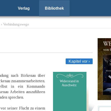
Verlag
Bibliothek
› Verbindungswege
Kapitel vor ›
indung nach Birkenau über
rkenau zusammenarbeiteten.
Widerstand in
Auschwitz
selbst in ein Kommando
kenau Arbeiten auszuführen
raden sprechen.
r vor seiner Flucht zu einem