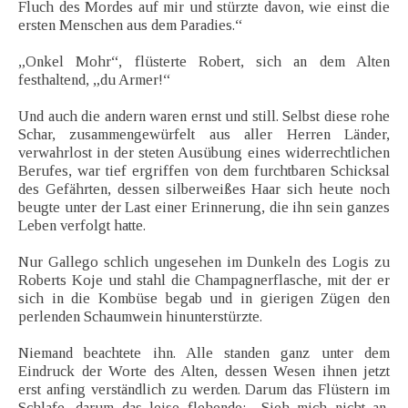
Fluch des Mordes auf mir und stürzte davon, wie einst die
ersten Menschen aus dem Paradies.“
„Onkel Mohr“, flüsterte Robert, sich an dem Alten
festhaltend, „du Armer!“
Und auch die andern waren ernst und still. Selbst diese rohe
Schar, zusammengewürfelt aus aller Herren Länder,
verwahrlost in der steten Ausübung eines widerrechtlichen
Berufes, war tief ergriffen von dem furchtbaren Schicksal
des Gefährten, dessen silberweißes Haar sich heute noch
beugte unter der Last einer Erinnerung, die ihn sein ganzes
Leben verfolgt hatte.
Nur Gallego schlich ungesehen im Dunkeln des Logis zu
Roberts Koje und stahl die Champagnerflasche, mit der er
sich in die Kombüse begab und in gierigen Zügen den
perlenden Schaumwein hinunterstürzte.
Niemand beachtete ihn. Alle standen ganz unter dem
Eindruck der Worte des Alten, dessen Wesen ihnen jetzt
erst anfing verständlich zu werden. Darum das Flüstern im
Schlafe, darum das leise flehende: „Sieh mich nicht an,