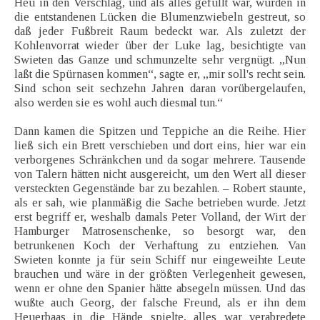
Heu in den Verschlag, und als alles gefüllt war, wurden in
die entstandenen Lücken die Blumenzwiebeln gestreut, so
daß jeder Fußbreit Raum bedeckt war. Als zuletzt der
Kohlenvorrat wieder über der Luke lag, besichtigte van
Swieten das Ganze und schmunzelte sehr vergnügt. „Nun
laßt die Spürnasen kommen“, sagte er, „mir soll's recht sein.
Sind schon seit sechzehn Jahren daran vorübergelaufen,
also werden sie es wohl auch diesmal tun.“
Dann kamen die Spitzen und Teppiche an die Reihe. Hier
ließ sich ein Brett verschieben und dort eins, hier war ein
verborgenes Schränkchen und da sogar mehrere. Tausende
von Talern hätten nicht ausgereicht, um den Wert all dieser
versteckten Gegenstände bar zu bezahlen. – Robert staunte,
als er sah, wie planmäßig die Sache betrieben wurde. Jetzt
erst begriff er, weshalb damals Peter Volland, der Wirt der
Hamburger Matrosenschenke, so besorgt war, den
betrunkenen Koch der Verhaftung zu entziehen. Van
Swieten konnte ja für sein Schiff nur eingeweihte Leute
brauchen und wäre in der größten Verlegenheit gewesen,
wenn er ohne den Spanier hätte absegeln müssen. Und das
wußte auch Georg, der falsche Freund, als er ihn dem
Heuerbaas in die Hände spielte, alles war verabredete