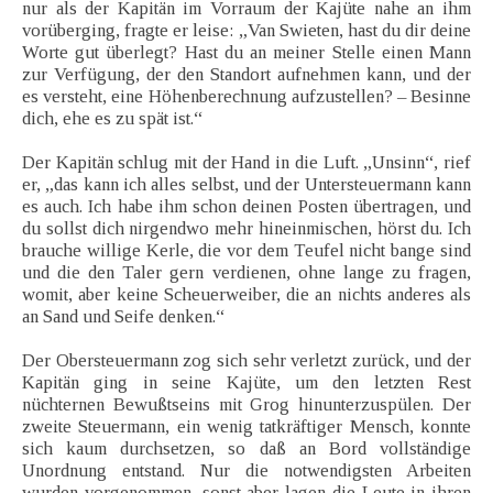
nur als der Kapitän im Vorraum der Kajüte nahe an ihm
vorüberging, fragte er leise: „Van Swieten, hast du dir deine
Worte gut überlegt? Hast du an meiner Stelle einen Mann
zur Verfügung, der den Standort aufnehmen kann, und der
es versteht, eine Höhenberechnung aufzustellen? – Besinne
dich, ehe es zu spät ist.“
Der Kapitän schlug mit der Hand in die Luft. „Unsinn“, rief
er, „das kann ich alles selbst, und der Untersteuermann kann
es auch. Ich habe ihm schon deinen Posten übertragen, und
du sollst dich nirgendwo mehr hineinmischen, hörst du. Ich
brauche willige Kerle, die vor dem Teufel nicht bange sind
und die den Taler gern verdienen, ohne lange zu fragen,
womit, aber keine Scheuerweiber, die an nichts anderes als
an Sand und Seife denken.“
Der Obersteuermann zog sich sehr verletzt zurück, und der
Kapitän ging in seine Kajüte, um den letzten Rest
nüchternen Bewußtseins mit Grog hinunterzuspülen. Der
zweite Steuermann, ein wenig tatkräftiger Mensch, konnte
sich kaum durchsetzen, so daß an Bord vollständige
Unordnung entstand. Nur die notwendigsten Arbeiten
wurden vorgenommen, sonst aber lagen die Leute in ihren