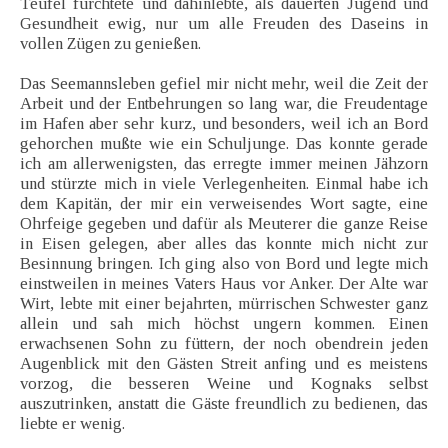
Teufel fürchtete und dahinlebte, als dauerten Jugend und
Gesundheit ewig, nur um alle Freuden des Daseins in
vollen Zügen zu genießen.
Das Seemannsleben gefiel mir nicht mehr, weil die Zeit der
Arbeit und der Entbehrungen so lang war, die Freudentage
im Hafen aber sehr kurz, und besonders, weil ich an Bord
gehorchen mußte wie ein Schuljunge. Das konnte gerade
ich am allerwenigsten, das erregte immer meinen Jähzorn
und stürzte mich in viele Verlegenheiten. Einmal habe ich
dem Kapitän, der mir ein verweisendes Wort sagte, eine
Ohrfeige gegeben und dafür als Meuterer die ganze Reise
in Eisen gelegen, aber alles das konnte mich nicht zur
Besinnung bringen. Ich ging also von Bord und legte mich
einstweilen in meines Vaters Haus vor Anker. Der Alte war
Wirt, lebte mit einer bejahrten, mürrischen Schwester ganz
allein und sah mich höchst ungern kommen. Einen
erwachsenen Sohn zu füttern, der noch obendrein jeden
Augenblick mit den Gästen Streit anfing und es meistens
vorzog, die besseren Weine und Kognaks selbst
auszutrinken, anstatt die Gäste freundlich zu bedienen, das
liebte er wenig.