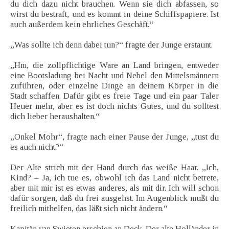
du dich dazu nicht brauchen. Wenn sie dich abfassen, so
wirst du bestraft, und es kommt in deine Schiffspapiere. Ist
auch außerdem kein ehrliches Geschäft.“
„Was sollte ich denn dabei tun?“ fragte der Junge erstaunt.
„Hm, die zollpflichtige Ware an Land bringen, entweder
eine Bootsladung bei Nacht und Nebel den Mittelsmännern
zuführen, oder einzelne Dinge an deinem Körper in die
Stadt schaffen. Dafür gibt es freie Tage und ein paar Taler
Heuer mehr, aber es ist doch nichts Gutes, und du solltest
dich lieber heraushalten.“
„Onkel Mohr“, fragte nach einer Pause der Junge, „tust du
es auch nicht?“
Der Alte strich mit der Hand durch das weiße Haar. „Ich,
Kind? – Ja, ich tue es, obwohl ich das Land nicht betrete,
aber mit mir ist es etwas anderes, als mit dir. Ich will schon
dafür sorgen, daß du frei ausgehst. Im Augenblick mußt du
freilich mithelfen, das läßt sich nicht ändern.“
Kapitän van Swieten erschien an Deck. Der alte Holländer in