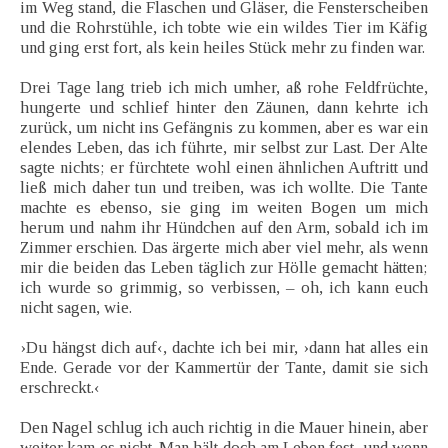
im Weg stand, die Flaschen und Gläser, die Fensterscheiben
und die Rohrstühle, ich tobte wie ein wildes Tier im Käfig
und ging erst fort, als kein heiles Stück mehr zu finden war.
Drei Tage lang trieb ich mich umher, aß rohe Feldfrüchte,
hungerte und schlief hinter den Zäunen, dann kehrte ich
zurück, um nicht ins Gefängnis zu kommen, aber es war ein
elendes Leben, das ich führte, mir selbst zur Last. Der Alte
sagte nichts; er fürchtete wohl einen ähnlichen Auftritt und
ließ mich daher tun und treiben, was ich wollte. Die Tante
machte es ebenso, sie ging im weiten Bogen um mich
herum und nahm ihr Hündchen auf den Arm, sobald ich im
Zimmer erschien. Das ärgerte mich aber viel mehr, als wenn
mir die beiden das Leben täglich zur Hölle gemacht hätten;
ich wurde so grimmig, so verbissen, – oh, ich kann euch
nicht sagen, wie.
›Du hängst dich auf‹, dachte ich bei mir, ›dann hat alles ein
Ende. Gerade vor der Kammertür der Tante, damit sie sich
erschreckt.‹
Den Nagel schlug ich auch richtig in die Mauer hinein, aber
weiter kam es nicht. Man hält doch am Leben fest, und wenn