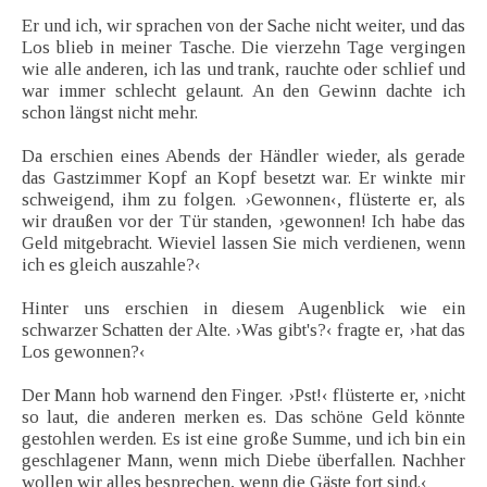
Er und ich, wir sprachen von der Sache nicht weiter, und das
Los blieb in meiner Tasche. Die vierzehn Tage vergingen
wie alle anderen, ich las und trank, rauchte oder schlief und
war immer schlecht gelaunt. An den Gewinn dachte ich
schon längst nicht mehr.
Da erschien eines Abends der Händler wieder, als gerade
das Gastzimmer Kopf an Kopf besetzt war. Er winkte mir
schweigend, ihm zu folgen. ›Gewonnen‹, flüsterte er, als
wir draußen vor der Tür standen, ›gewonnen! Ich habe das
Geld mitgebracht. Wieviel lassen Sie mich verdienen, wenn
ich es gleich auszahle?‹
Hinter uns erschien in diesem Augenblick wie ein
schwarzer Schatten der Alte. ›Was gibt's?‹ fragte er, ›hat das
Los gewonnen?‹
Der Mann hob warnend den Finger. ›Pst!‹ flüsterte er, ›nicht
so laut, die anderen merken es. Das schöne Geld könnte
gestohlen werden. Es ist eine große Summe, und ich bin ein
geschlagener Mann, wenn mich Diebe überfallen. Nachher
wollen wir alles besprechen, wenn die Gäste fort sind.‹