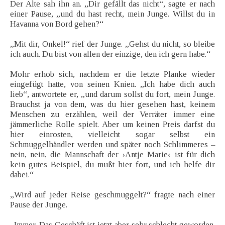
Der Alte sah ihn an. „Dir gefällt das nicht“, sagte er nach
einer Pause, „und du hast recht, mein Junge. Willst du in
Havanna von Bord gehen?“
„Mit dir, Onkel!“ rief der Junge. „Gehst du nicht, so bleibe
ich auch. Du bist von allen der einzige, den ich gern habe.“
Mohr erhob sich, nachdem er die letzte Planke wieder
eingefügt hatte, von seinen Knien. „Ich habe dich auch
lieb“, antwortete er, „und darum sollst du fort, mein Junge.
Brauchst ja von dem, was du hier gesehen hast, keinem
Menschen zu erzählen, weil der Verräter immer eine
jämmerliche Rolle spielt. Aber um keinen Preis darfst du
hier einrosten, vielleicht sogar selbst ein
Schmuggelhändler werden und später noch Schlimmeres –
nein, nein, die Mannschaft der ›Antje Marie‹ ist für dich
kein gutes Beispiel, du mußt hier fort, und ich helfe dir
dabei.“
„Wird auf jeder Reise geschmuggelt?“ fragte nach einer
Pause der Junge.
„Immer. Das Geschäft ist jetzt aber sehr schlecht geworden.