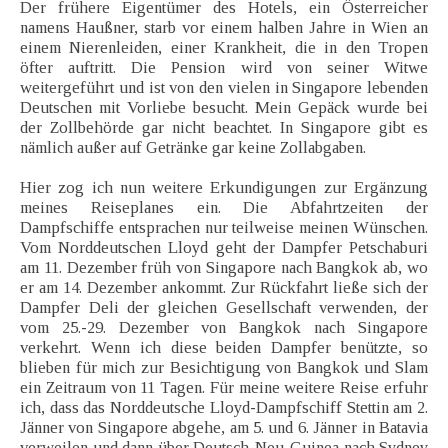
Der frühere Eigentümer des Hotels, ein Österreicher
namens Haußner, starb vor einem halben Jahre in Wien an
einem Nierenleiden, einer Krankheit, die in den Tropen
öfter auftritt. Die Pension wird von seiner Witwe
weitergeführt und ist von den vielen in Singapore lebenden
Deutschen mit Vorliebe besucht. Mein Gepäck wurde bei
der Zollbehörde gar nicht beachtet. In Singapore gibt es
nämlich außer auf Getränke gar keine Zollabgaben.
Hier zog ich nun weitere Erkundigungen zur Ergänzung
meines Reiseplanes ein. Die Abfahrtzeiten der
Dampfschiffe entsprachen nur teilweise meinen Wünschen.
Vom Norddeutschen Lloyd geht der Dampfer Petschaburi
am 11. Dezember früh von Singapore nach Bangkok ab, wo
er am 14. Dezember ankommt. Zur Rückfahrt ließe sich der
Dampfer Deli der gleichen Gesellschaft verwenden, der
vom 25.-29. Dezember von Bangkok nach Singapore
verkehrt. Wenn ich diese beiden Dampfer benützte, so
blieben für mich zur Besichtigung von Bangkok und Slam
ein Zeitraum von 11 Tagen. Für meine weitere Reise erfuhr
ich, dass das Norddeutsche Lloyd-Dampfschiff Stettin am 2.
Jänner von Singapore abgehe, am 5. und 6. Jänner in Batavia
verweilen und dann über Deutsch-Neu-Guinea nach Sydney