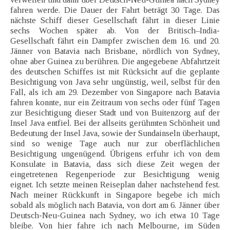
fahren werde. Die Dauer der Fahrt beträgt 30 Tage. Das
nächste Schiff dieser Gesellschaft fährt in dieser Linie
sechs Wochen später ab. Von der Britisch–India-
Gesellschaft fährt ein Dampfer zwischen dem 16. und 20.
Jänner von Batavia nach Brisbane, nördlich von Sydney,
ohne aber Guinea zu berühren. Die angegebene Abfahrtzeit
des deutschen Schiffes ist mit Rücksicht auf die geplante
Besichtigung von Java sehr ungünstig, weil, selbst für den
Fall, als ich am 29. Dezember von Singapore nach Batavia
fahren konnte, nur ein Zeitraum von sechs oder fünf Tagen
zur Besichtigung dieser Stadt und von Buitenzorg auf der
Insel Java entfiel. Bei der allseits gerühmten Schönheit und
Bedeutung der Insel Java, sowie der Sundainseln überhaupt,
sind so wenige Tage auch nur zur oberflächlichen
Besichtigung ungenügend. Übrigens erfuhr ich von dem
Konsulate in Batavia, dass sich diese Zeit wegen der
eingetretenen Regenperiode zur Besichtigung wenig
eignet. Ich setzte meinen Reiseplan daher nachstehend fest.
Nach meiner Rückkunft in Singapore begebe ich mich
sobald als möglich nach Batavia, von dort am 6. Jänner über
Deutsch-Neu-Guinea nach Sydney, wo ich etwa 10 Tage
bleibe. Von hier fahre ich nach Melbourne, im Süden