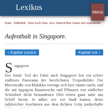
Lexikus
Menü
Home
›
Bibliothek
›
Reise nach Siam, Java, Deutsch-Neu-Guinea und Australasien.
›
Aufenthalt in Singapore.
Aufenthalt in Singapore.
‹ Kapitel zurück
Kapitel vor ›
S
ingapore.
Der letzte Teil der Fahrt nach Singapore bot ein schier
endloses Panorama der herrlichsten Tropenbilder. Die
Meerstraße von Malakka verengt sich hier immer mehr, und
die mit üppigem Baumwuchs und Pflanzen von südlicher
Schönheit dicht bestandenen Ufer treten ganz nahe ans
Schiff heran. Je näher wir zur Stadt kamen, desto
zahlreicher leuchteten aus dem dichten Grün zauberhafte