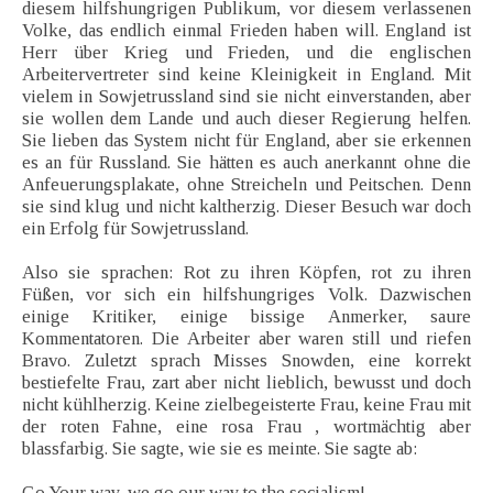
diesem hilfshungrigen Publikum, vor diesem verlassenen
Volke, das endlich einmal Frieden haben will. England ist
Herr über Krieg und Frieden, und die englischen
Arbeitervertreter sind keine Kleinigkeit in England. Mit
vielem in Sowjetrussland sind sie nicht einverstanden, aber
sie wollen dem Lande und auch dieser Regierung helfen.
Sie lieben das System nicht für England, aber sie erkennen
es an für Russland. Sie hätten es auch anerkannt ohne die
Anfeuerungsplakate, ohne Streicheln und Peitschen. Denn
sie sind klug und nicht kaltherzig. Dieser Besuch war doch
ein Erfolg für Sowjetrussland.
Also sie sprachen: Rot zu ihren Köpfen, rot zu ihren
Füßen, vor sich ein hilfshungriges Volk. Dazwischen
einige Kritiker, einige bissige Anmerker, saure
Kommentatoren. Die Arbeiter aber waren still und riefen
Bravo. Zuletzt sprach Misses Snowden, eine korrekt
bestiefelte Frau, zart aber nicht lieblich, bewusst und doch
nicht kühlherzig. Keine zielbegeisterte Frau, keine Frau mit
der roten Fahne, eine rosa Frau , wortmächtig aber
blassfarbig. Sie sagte, wie sie es meinte. Sie sagte ab:
Go Your way, we go our way to the socialism!