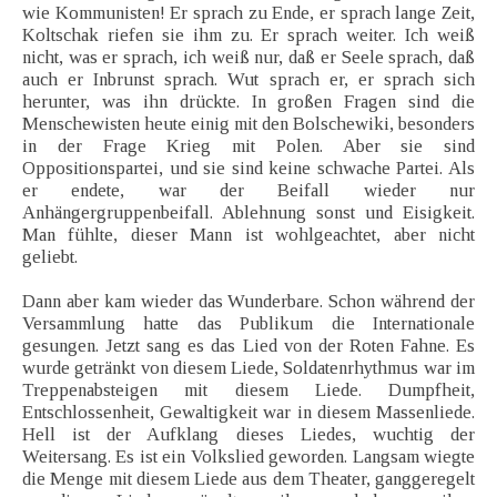
wie Kommunisten! Er sprach zu Ende, er sprach lange Zeit,
Koltschak riefen sie ihm zu. Er sprach weiter. Ich weiß
nicht, was er sprach, ich weiß nur, daß er Seele sprach, daß
auch er Inbrunst sprach. Wut sprach er, er sprach sich
herunter, was ihn drückte. In großen Fragen sind die
Menschewisten heute einig mit den Bolschewiki, besonders
in der Frage Krieg mit Polen. Aber sie sind
Oppositionspartei, und sie sind keine schwache Partei. Als
er endete, war der Beifall wieder nur
Anhängergruppenbeifall. Ablehnung sonst und Eisigkeit.
Man fühlte, dieser Mann ist wohlgeachtet, aber nicht
geliebt.
Dann aber kam wieder das Wunderbare. Schon während der
Versammlung hatte das Publikum die Internationale
gesungen. Jetzt sang es das Lied von der Roten Fahne. Es
wurde getränkt von diesem Liede, Soldatenrhythmus war im
Treppenabsteigen mit diesem Liede. Dumpfheit,
Entschlossenheit, Gewaltigkeit war in diesem Massenliede.
Hell ist der Aufklang dieses Liedes, wuchtig der
Weitersang. Es ist ein Volkslied geworden. Langsam wiegte
die Menge mit diesem Liede aus dem Theater, ganggeregelt