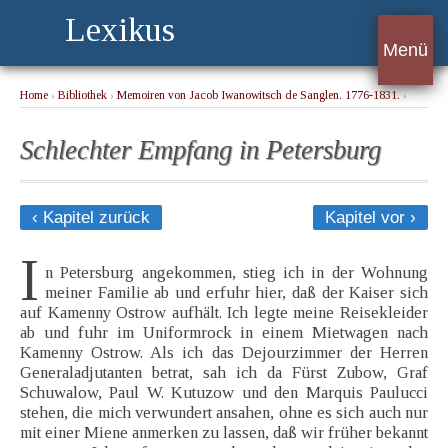
Lexikus
Menü
Home
›
Bibliothek
›
Memoiren von Jacob Iwanowitsch de Sanglen. 1776-1831.
›
Schlechter Empfang in Petersburg
Schlechter Empfang in Petersburg
‹ Kapitel zurück
Kapitel vor ›
I
n Petersburg angekommen, stieg ich in der Wohnung
meiner Familie ab und erfuhr hier, daß der Kaiser sich
auf Kamenny Ostrow aufhält. Ich legte meine Reisekleider
ab und fuhr im Uniformrock in einem Mietwagen nach
Kamenny Ostrow. Als ich das Dejourzimmer der Herren
Generaladjutanten betrat, sah ich da Fürst Zubow, Graf
Schuwalow, Paul W. Kutuzow und den Marquis Paulucci
stehen, die mich verwundert ansahen, ohne es sich auch nur
mit einer Miene anmerken zu lassen, daß wir früher bekannt