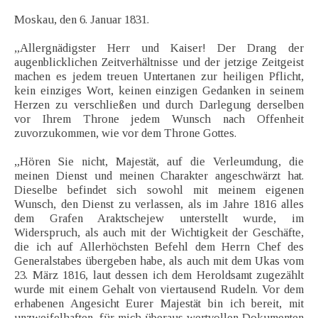
Moskau, den 6. Januar 1831.
„Allergnädigster Herr und Kaiser! Der Drang der
augenblicklichen Zeitverhältnisse und der jetzige Zeitgeist
machen es jedem treuen Untertanen zur heiligen Pflicht,
kein einziges Wort, keinen einzigen Gedanken in seinem
Herzen zu verschließen und durch Darlegung derselben
vor Ihrem Throne jedem Wunsch nach Offenheit
zuvorzukommen, wie vor dem Throne Gottes.
„Hören Sie nicht, Majestät, auf die Verleumdung, die
meinen Dienst und meinen Charakter angeschwärzt hat.
Dieselbe befindet sich sowohl mit meinem eigenen
Wunsch, den Dienst zu verlassen, als im Jahre 1816 alles
dem Grafen Araktschejew unterstellt wurde, im
Widerspruch, als auch mit der Wichtigkeit der Geschäfte,
die ich auf Allerhöchsten Befehl dem Herrn Chef des
Generalstabes übergeben habe, als auch mit dem Ukas vom
23. März 1816, laut dessen ich dem Heroldsamt zugezählt
wurde mit einem Gehalt von viertausend Rudeln. Vor dem
erhabenen Angesicht Eurer Majestät bin ich bereit, mit
unzweifelhaften, für mich überaus wertvollen Dokumenten