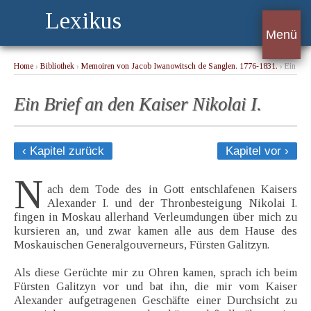
Lexikus
Menü
Home
›
Bibliothek
›
Memoiren von Jacob Iwanowitsch de Sanglen. 1776-1831.
› Ein
Brief an den Kaiser Nikolai I.
Ein Brief an den Kaiser Nikolai I.
‹ Kapitel zurück
Kapitel vor ›
N
ach dem Tode des in Gott entschlafenen Kaisers
Alexander I. und der Thronbesteigung Nikolai I.
fingen in Moskau allerhand Verleumdungen über mich zu
kursieren an, und zwar kamen alle aus dem Hause des
Moskauischen Generalgouverneurs, Fürsten Galitzyn.
Als diese Gerüchte mir zu Ohren kamen, sprach ich beim
Fürsten Galitzyn vor und bat ihn, die mir vom Kaiser
Alexander aufgetragenen Geschäfte einer Durchsicht zu