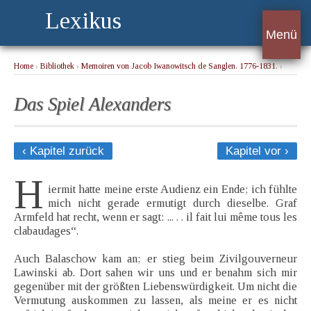
Lexikus
Menü
Home
›
Bibliothek
›
Memoiren von Jacob Iwanowitsch de Sanglen. 1776-1831.
›
Das Spiel Alexanders
Das Spiel Alexanders
‹ Kapitel zurück
Kapitel vor ›
H
iermit hatte meine erste Audienz ein Ende; ich fühlte
mich nicht gerade ermutigt durch dieselbe. Graf
Armfeld hat recht, wenn er sagt: ... . . il fait lui même tous les
clabaudages“.
Auch Balaschow kam an; er stieg beim Zivilgouverneur
Lawinski ab. Dort sahen wir uns und er benahm sich mir
gegenüber mit der größten Liebenswürdigkeit. Um nicht die
Vermutung auskommen zu lassen, als meine er es nicht