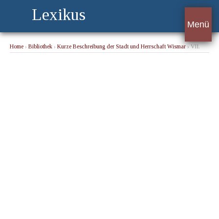
Lexikus
Menü
Home
›
Bibliothek
›
Kurze Beschreibung der Stadt und Herrschaft Wismar
› VII.
Noch etwas von dieser Herrschaft.