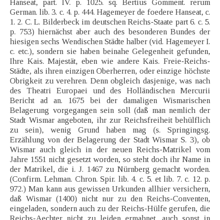
Hanseat, part. IV. p. 1025. sq. Bertius Gomment. rerum
German. lib. 3. c. 4. p. 444. Hagemeyer de foedere Hanseat, c.
1. 2. C. L. Bilderbeck im deutschen Reichs-Staate part 6. c. 5.
p. 753) hiernächst aber auch des besonderen Bundes der
hiesigen sechs Wendischen Städte halber (vid. Hagemeyer I.
c. etc.), sondern sie haben beinahe Gelegenheit gefunden,
Ihre Kais. Majestät, eben wie andere Kais. Freie-Reichs-
Städte, als ihren einzigen Oberherren, oder einzige höchste
Obrigkeit zu verehren. Denn obgleich dasjenige, was nach
des Theatri Europaei und des Holländischen Mercurii
Bericht ad an. 1675 bei der damaligen Wismarischen
Belagerung vorgegangen sein soll (daß man nemlich der
Stadt Wismar angeboten, ihr zur Reichsfreiheit behülflich
zu sein), wenig Grund haben mag (s. Springingsg.
Erzählung von der Belagerung der Stadt Wismar S. 3), ob
Wismar auch gleich in der neuen Reichs-Matrikel vom
Jahre 1551 nicht gesetzt worden, so steht doch ihr Name in
der Matrikel, die i. J. 1467 zu Nürnberg gemacht worden.
(Confirm. Lehman. Chron. Spir. lib. 4. c. 5. et lib. 7. c. 12. p.
972.) Man kann aus gewissen Urkunden allhier versichern,
daß Wismar (1400) nicht nur zu den Reichs-Conventen,
eingeladen, sondern auch zu der Reichs-Hülfe gerufen, die
Reichs-Aechter nicht zu leiden ermahnet, auch sonst in