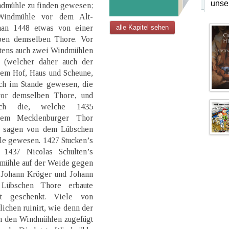
unse
ndmühle zu finden gewesen;
Windmühle vor dem Alt-
man 1448 etwas von einer
alle Kapitel sehen
en demselben Thore. Vor
tens auch zwei Windmühlen
 (welcher daher auch der
em Hof, Haus und Scheune,
och im Stande gewesen, die
vor demselben Thore, und
ich die, welche 1435
dem Mecklenburger Thor
n sagen von dem Lübschen
le gewesen. 1427 Stucken’s
1437 Nicolas Schulten’s
mühle auf der Weide gegen
n Johann Kröger und Johann
Lübschen Thore erbaute
t geschenkt. Viele von
ichen ruinirt, wie denn der
in den Windmühlen zugefügt