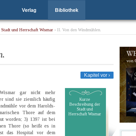
Verlag
Bibliothek
 Stadt und Herrschaft Wismar
› II. Von den Windmühlen.
n.
Kapitel vor ›
 Wismar gar nicht mehr
er sind sie ziemlich häufig
Kurze
Beschreibung der
indmühle vor dem Harolds-
Stadt und
marischen Thore auf dem
Herrschaft Wismar
t worden; 3) 1397 ist bei
en Thore (so heißt es in
 ist das Hospital vor dem