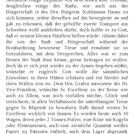
desgleichen einige des Raths, wie auch aus der
Bürgerschaft in des Hrn. Bürgerm. Kuhlmanns Hause zu
sich kommen, redete dieselben auf das bewegteste an und
gab zu erkennen, daß der gehoffte zweite Transport aus
Schweben wohl ausbleiben dürfte, doch hoffte er zu Gott,
daß er seinem kleinen Häuflein helfen würde; rühmte dabei
die von der Stadt und Bürgerschaft während der
Bombardirung bewiesene Treue und ermahnte sie so
fortzufahren, mit dem Versprechen, Alles was er zum
Besten der Stadt thun könne, gerne beitragen zu wollen;
doch da er sich jetzt wieder zu der Armee begeben müßte,
wünschte er zugleich: Gott wolle die sämmtlichen
Einwohner in ihren Hütten schützen und ein Streiter auf
ihren Wällen sein etc. Dem Hrn. Grafen antwortete der Hr.
Vice-Präsident, wünschte Sr. Excellenz zu der Reise wie
auch zu Allem, was noch vorfallen möchte, Glück und
versicherte, in allen Verhältnissen die unterthänigste Treue
gegen Sr. Majestät zu bewahren. Balb darauf reisten Sr.
Excellenz wirklich von hinnen. Es wurden heute auch 10
Wagen, deren jeder 2 Tonnen Pulver, eine Kiste mit Kugeln
oder Flintensteinen, auch eine ziemliche Quantität weißes
Papier zu Patronen enthielt, nach dem Lager abgesandt.