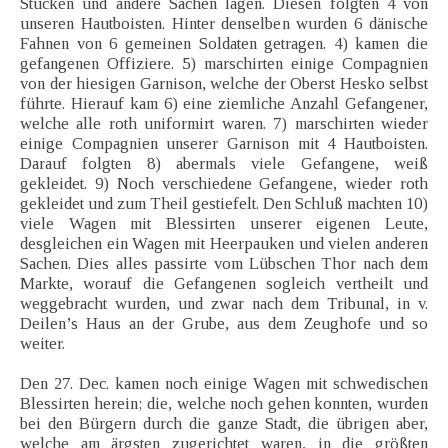
Stücken und andere Sachen lagen. Diesen folgten 4 von
unseren Hautboisten. Hinter denselben wurden 6 dänische
Fahnen von 6 gemeinen Soldaten getragen. 4) kamen die
gefangenen Offiziere. 5) marschirten einige Compagnien
von der hiesigen Garnison, welche der Oberst Hesko selbst
führte. Hierauf kam 6) eine ziemliche Anzahl Gefangener,
welche alle roth uniformirt waren. 7) marschirten wieder
einige Compagnien unserer Garnison mit 4 Hautboisten.
Darauf folgten 8) abermals viele Gefangene, weiß
gekleidet. 9) Noch verschiedene Gefangene, wieder roth
gekleidet und zum Theil gestiefelt. Den Schluß machten 10)
viele Wagen mit Blessirten unserer eigenen Leute,
desgleichen ein Wagen mit Heerpauken und vielen anderen
Sachen. Dies alles passirte vom Lübschen Thor nach dem
Markte, worauf die Gefangenen sogleich vertheilt und
weggebracht wurden, und zwar nach dem Tribunal, in v.
Deilen’s Haus an der Grube, aus dem Zeughofe und so
weiter.
Den 27. Dec. kamen noch einige Wagen mit schwedischen
Blessirten herein; die, welche noch gehen konnten, wurden
bei den Bürgern durch die ganze Stadt, die übrigen aber,
welche am ärgsten zugerichtet waren, in die größten