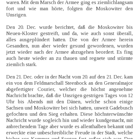
waren. Mit dem Marsch der Armee ging es ziemlichlangsam
fort und wie man hörte, folgten die Moskowiter den
Unsrigen.
Den 20. Dec. wurde berichtet, daß die Moskowiter bis
Neuen-Kloster gestreift, und da, wie auch sonst überall,
alles ausgeplündert hatten. Die von der Armee herein
Gesandten, nun aber wieder gesund gewordenen, wurden
jetzt wieder nach der Armee abzugehen beordert. Es fing
auch heute wieder an zu thauen und regnete und stürmte
ziemlich stark.
Den 21. Dec. oder in der Nacht vom 20. auf den 21. Dec. kam
ein von dem Feldmarschall Steenbock an den Generalmajor
abgefertigter Courier, welcher die höchst angenehme
Nachricht brachte, daß die Unsrigen gestrigen Tages von 12
Uhr bis Abends mit den Dänen, welche schon einige
Sachsen und Moskowiter bei sich hatten, unweit Gadebusch
gefochten und den Sieg erhalten. Diese höchsterwünschte
Nachricht wurde sogleich hin und wieder kundgemacht, mit
anbrechendem Tage aber wurde es allenthalben bekannt und
erweckte eine unbeschreibliche Freude in der Stadt, welche
bisher vor Kummer und Sorgen fast außer sich war. Den