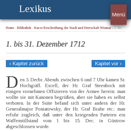
Lexikus
Menü
Home
›
Bibliothek
›
Kurze Beschreibung der Stadt und Herrschaft Wismar
› 1. bis
31. Dezember 1712
1. bis 31. Dezember 1712
‹ Kapitel zurück
Kapitel vor ›
D
en 3. Decbr. Abends zwischen 6 und 7 Uhr kamen Sr.
Hochgräfl. Excell, der Hr. Graf Steenbock mit
einigen vornehmen Offizieren von der Armee herein; man
wollte sie mit Kanonen begrüßen, aber sie haben es selbst
verboten. In der Suite befand sich unter andern der Hr.
Generalmajor Poniatowsky, der Hr. Graf Brahe etc.; man
erfuhr zugleich, daß unter den kriegenden Parteien ein
Waffenstillstand vom 1 bis 15. Dec. in Güstrow
abgeschlossen wurde.