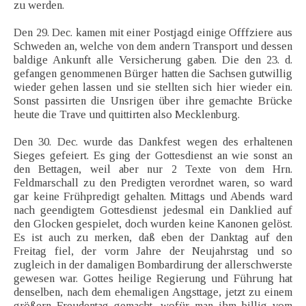
zu werden.
Den 29. Dec. kamen mit einer Postjagd einige Offfziere aus
Schweden an, welche von dem andern Transport und dessen
baldige Ankunft alle Versicherung gaben. Die den 23. d.
gefangen genommenen Bürger hatten die Sachsen gutwillig
wieder gehen lassen und sie stellten sich hier wieder ein.
Sonst passirten die Unsrigen über ihre gemachte Brücke
heute die Trave und quittirten also Mecklenburg.
Den 30. Dec. wurde das Dankfest wegen des erhaltenen
Sieges gefeiert. Es ging der Gottesdienst an wie sonst an
den Bettagen, weil aber nur 2 Texte von dem Hrn.
Feldmarschall zu den Predigten verordnet waren, so ward
gar keine Frühpredigt gehalten. Mittags und Abends ward
nach geendigtem Gottesdienst jedesmal ein Danklied auf
den Glocken gespielet, doch wurden keine Kanonen gelöst.
Es ist auch zu merken, daß eben der Danktag auf den
Freitag fiel, der vorm Jahre der Neujahrstag und so
zugleich in der damaligen Bombardirung der allerschwerste
gewesen war. Gottes heilige Regierung und Führung hat
denselben, nach dem ehemaligen Angsttage, jetzt zu einem
größern Freudentag gemacht, wofür man ihm billig vom