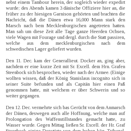
nebst einem Tambour herein, der sogleich wieder expedirt
wurde; des Abends kamen 3 dänische Offiziere hier an, die
früher zu der hiesigen Garnison gehörten und brachten die
Nachricht, daß die Dänen etwa 16,000 Mann stark den
Marsch nach bem Mecklenburgischen angetreten hatten.
Man sah um diese Zeit alle Tage ganze Heerden Ochsen,
viele Wagen mit Fourage und dergl. durch die Statt passiren,
welche aus dem mecklenburgischen nach dem
schwedischen Lager geliefert wurden.
Den 11. Dec. kam der Generallieut. Docker an, ging aber,
nachdem er eine kurze Zeit mit Sr. Excell. dem Hrn. Grafen
Steenbock sich besprochen, wieder nach der Armee. (Einige
wollten wissen, daß der König Stanislaus incognito sich in
seiner Suite befunden und als Capitän hier einen Paß
genommen hatte, mit welchem er über Schwerin und so
weiter gegangen.
Den 12. Dec. vermehrte sich bas Gerücht von dem Anmarsch
der Dänen, deswegen auch alle Hoffnung, welche man auf
Prolongation des Waffenstillstandes gemacht hatte, zu
Wasser wurde. Gegen Mittag ließen Sr. Excell. der Hr. Graf
Steenbock einige Deputirte von dem hohen kön. Tribunal,