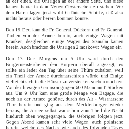
an der einen, die Unsrigen an der andern Seite, und diese
kamen heute in dem Neuen-Closterschen zu stehen. Vor
dem Hafen lagen jetzt wohl 6 dänische Schiffe, daß also
nichts heraus oder herein kommen konnte.
Den 16. Dec. kam die Fr. General. Dückern und Fr. General.
Tauben von der Armee herein, auch einige Wagen mit
Kranken, desgleichen einige Wagen des Stanislai kamen
herein. Auch brachten die Unsrigen 2 moskowit. Wagen ein.
Den 17. Dec. Morgens um 5 Uhr ward durch den
Bürgermeisterdiener den Bürgern überall angesagt, es
sollte ein Jeder den Tag über seine Thüre zuhalten, weil
ein Theil der Armee durchmarschiren würde und Einige
vielleicht sich in die Häuser zu verstecken suchen möchten.
Von der hiesigen Garnison gingen 600 Mann mit 8 Stücken
aus. Um 9. Uhr kam eine große Menge von Bagage, die
noch zu der Armee gehörte, durch das Alt - Wisrnarsche
Thor herein und ging aus dem Mecklenburger wieder
heraus; die Armee selbst war schon zum Theil die Nacht
hindurch oben weggegangen, die Uebrigen folgten jetzt.
Gegen Abend kamen sehr viele Wagen, auch polnische
herein, welche des Nachts, wie auch des folgenden Tages