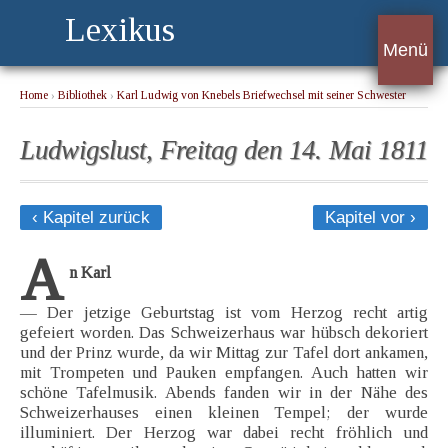
Lexikus
Menü
Home
›
Bibliothek
›
Karl Ludwig von Knebels Briefwechsel mit seiner Schwester
Henriette
› Ludwigslust, Freitag den 14. Mai 1811
Ludwigslust, Freitag den 14. Mai 1811
‹ Kapitel zurück
Kapitel vor ›
A
n Karl
— Der jetzige Geburtstag ist vom Herzog recht artig
gefeiert worden. Das Schweizerhaus war hübsch dekoriert
und der Prinz wurde, da wir Mittag zur Tafel dort ankamen,
mit Trompeten und Pauken empfangen. Auch hatten wir
schöne Tafelmusik. Abends fanden wir in der Nähe des
Schweizerhauses einen kleinen Tempel; der wurde
illuminiert. Der Herzog war dabei recht fröhlich und