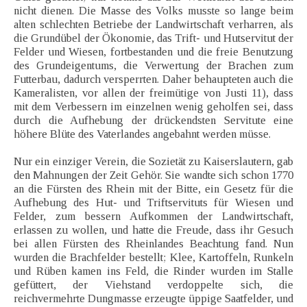
nicht dienen. Die Masse des Volks musste so lange beim
alten schlechten Betriebe der Landwirtschaft verharren, als
die Grundübel der Ökonomie, das Trift- und Hutservitut der
Felder und Wiesen, fortbestanden und die freie Benutzung
des Grundeigentums, die Verwertung der Brachen zum
Futterbau, dadurch versperrten. Daher behaupteten auch die
Kameralisten, vor allen der freimütige von Justi 11), dass
mit dem Verbessern im einzelnen wenig geholfen sei, dass
durch die Aufhebung der drückendsten Servitute eine
höhere Blüte des Vaterlandes angebahnt werden müsse.
Nur ein einziger Verein, die Sozietät zu Kaiserslautern, gab
den Mahnungen der Zeit Gehör. Sie wandte sich schon 1770
an die Fürsten des Rhein mit der Bitte, ein Gesetz für die
Aufhebung des Hut- und Triftservituts für Wiesen und
Felder, zum bessern Aufkommen der Landwirtschaft,
erlassen zu wollen, und hatte die Freude, dass ihr Gesuch
bei allen Fürsten des Rheinlandes Beachtung fand. Nun
wurden die Brachfelder bestellt; Klee, Kartoffeln, Runkeln
und Rüben kamen ins Feld, die Rinder wurden im Stalle
gefüttert, der Viehstand verdoppelte sich, die
reichvermehrte Dungmasse erzeugte üppige Saatfelder, und