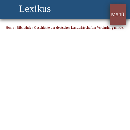
Lexikus
Menü
Home
›
Bibliothek
›
Geschichte der deutschen Landwirtschaft in Verbindung mit der
allgemeinen Geschichte von 1770 — 1850.
› Die ersten Reformen. Maria Theresia.
Schubart von Kleefeld