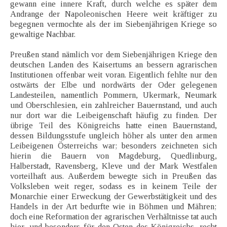
gewann eine innere Kraft, durch welche es später dem
Andrange der Napoleonischen Heere weit kräftiger zu
begegnen vermochte als der im Siebenjährigen Kriege so
gewaltige Nachbar.
Preußen stand nämlich vor dem Siebenjährigen Kriege den
deutschen Landen des Kaisertums an bessern agrarischen
Institutionen offenbar weit voran. Eigentlich fehlte nur den
ostwärts der Elbe und nordwärts der Oder gelegenen
Landesteilen, namentlich Pommern, Ukermark, Neumark
und Oberschlesien, ein zahlreicher Bauernstand, und auch
nur dort war die Leibeigenschaft häufig zu finden. Der
übrige Teil des Königreichs hatte einen Bauernstand,
dessen Bildungsstufe ungleich höher als unter den armen
Leibeigenen Österreichs war; besonders zeichneten sich
hierin die Bauern von Magdeburg, Quedlinburg,
Halberstadt, Ravensberg, Kleve und der Mark Westfalen
vorteilhaft aus. Außerdem bewegte sich in Preußen das
Volksleben weit reger, sodass es in keinem Teile der
Monarchie einer Erweckung der Gewerbstätigkeit und des
Handels in der Art bedurfte wie in Böhmen und Mähren;
doch eine Reformation der agrarischen Verhältnisse tat auch
hier, und besonders für den Osten des Königreichs, recht