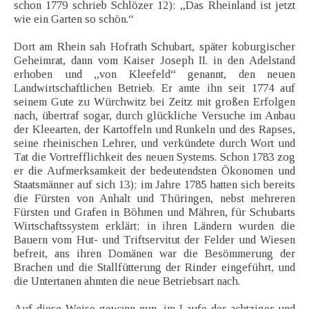
schon 1779 schrieb Schlözer 12): „Das Rheinland ist jetzt
wie ein Garten so schön.“
Dort am Rhein sah Hofrath Schubart, später koburgischer
Geheimrat, dann vom Kaiser Joseph II. in den Adelstand
erhoben und „von Kleefeld“ genannt, den neuen
Landwirtschaftlichen Betrieb. Er amte ihn seit 1774 auf
seinem Gute zu Würchwitz bei Zeitz mit großen Erfolgen
nach, übertraf sogar, durch glückliche Versuche im Anbau
der Kleearten, der Kartoffeln und Runkeln und des Rapses,
seine rheinischen Lehrer, und verkündete durch Wort und
Tat die Vortrefflichkeit des neuen Systems. Schon 1783 zog
er die Aufmerksamkeit der bedeutendsten Ökonomen und
Staatsmänner auf sich 13); im Jahre 1785 hatten sich bereits
die Fürsten von Anhalt und Thüringen, nebst mehreren
Fürsten und Grafen in Böhmen und Mähren, für Schubarts
Wirtschaftssystem erklärt; in ihren Ländern wurden die
Bauern vom Hut- und Triftservitut der Felder und Wiesen
befreit, ans ihren Domänen war die Besömmerung der
Brachen und die Stallfütterung der Rinder eingeführt, und
die Untertanen ahmten die neue Betriebsart nach.
Auf diese Weise gewann nun, im Laufe der achtziger und