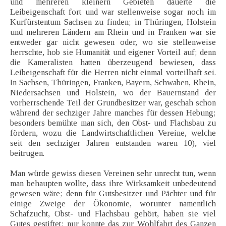
und mehreren kleinern Gebieten dauerte die
Leibeigenschaft fort und war stellenweise sogar noch im
Kurfürstentum Sachsen zu finden; in Thüringen, Holstein
und mehreren Ländern am Rhein und in Franken war sie
entweder gar nicht gewesen oder, wo sie stellenweise
herrschte, hob sie Humanität und eigener Vorteil auf; denn
die Kameralisten hatten überzeugend bewiesen, dass
Leibeigenschaft für die Herren nicht einmal vorteilhaft sei.
In Sachsen, Thüringen, Franken, Bayern, Schwaben, Rhein,
Niedersachsen und Holstein, wo der Bauernstand der
vorherrschende Teil der Grundbesitzer war, geschah schon
während der sechziger Jahre manches für dessen Hebung;
besonders bemühte man sich, den Obst- und Flachsbau zu
fördern, wozu die Landwirtschaftlichen Vereine, welche
seit den sechziger Jahren entstanden waren 10), viel
beitrugen.
Man würde gewiss diesen Vereinen sehr unrecht tun, wenn
man behaupten wollte, dass ihre Wirksamkeit unbedeutend
gewesen wäre; denn für Gutsbesitzer und Pächter und für
einige Zweige der Ökonomie, worunter namentlich
Schafzucht, Obst- und Flachsbau gehört, haben sie viel
Gutes gestiftet; nur konnte das zur Wohlfahrt des Ganzen