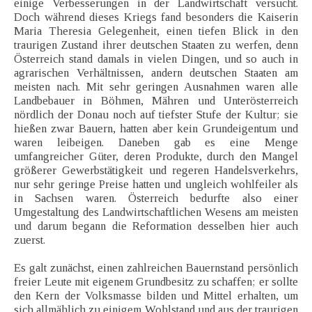
einige Verbesserungen in der Landwirtschaft versucht.
Doch während dieses Kriegs fand besonders die Kaiserin
Maria Theresia Gelegenheit, einen tiefen Blick in den
traurigen Zustand ihrer deutschen Staaten zu werfen, denn
Österreich stand damals in vielen Dingen, und so auch in
agrarischen Verhältnissen, andern deutschen Staaten am
meisten nach. Mit sehr geringen Ausnahmen waren alle
Landbebauer in Böhmen, Mähren und Unterösterreich
nördlich der Donau noch auf tiefster Stufe der Kultur; sie
hießen zwar Bauern, hatten aber kein Grundeigentum und
waren leibeigen. Daneben gab es eine Menge
umfangreicher Güter, deren Produkte, durch den Mangel
größerer Gewerbstätigkeit und regeren Handelsverkehrs,
nur sehr geringe Preise hatten und ungleich wohlfeiler als
in Sachsen waren. Österreich bedurfte also einer
Umgestaltung des Landwirtschaftlichen Wesens am meisten
und darum begann die Reformation desselben hier auch
zuerst.
Es galt zunächst, einen zahlreichen Bauernstand persönlich
freier Leute mit eigenem Grundbesitz zu schaffen; er sollte
den Kern der Volksmasse bilden und Mittel erhalten, um
sich allmählich zu einigem Wohlstand und aus der traurigen