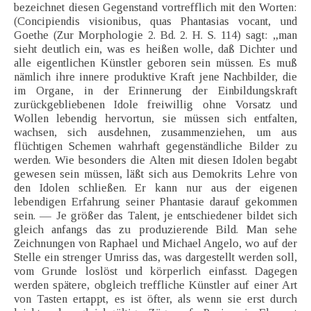
bezeichnet diesen Gegenstand vortrefflich mit den Worten:
(Concipiendis visionibus, quas Phantasias vocant, und
Goethe (Zur Morphologie 2. Bd. 2. H. S. 114) sagt: „man
sieht deutlich ein, was es heißen wolle, daß Dichter und
alle eigentlichen Künstler geboren sein müssen. Es muß
nämlich ihre innere produktive Kraft jene Nachbilder, die
im Organe, in der Erinnerung der Einbildungskraft
zurückgebliebenen Idole freiwillig ohne Vorsatz und
Wollen lebendig hervortun, sie müssen sich entfalten,
wachsen, sich ausdehnen, zusammenziehen, um aus
flüchtigen Schemen wahrhaft gegenständliche Bilder zu
werden. Wie besonders die Alten mit diesen Idolen begabt
gewesen sein müssen, läßt sich aus Demokrits Lehre von
den Idolen schließen. Er kann nur aus der eigenen
lebendigen Erfahrung seiner Phantasie darauf gekommen
sein. — Je größer das Talent, je entschiedener bildet sich
gleich anfangs das zu produzierende Bild. Man sehe
Zeichnungen von Raphael und Michael Angelo, wo auf der
Stelle ein strenger Umriss das, was dargestellt werden soll,
vom Grunde loslöst und körperlich einfasst. Dagegen
werden spätere, obgleich treffliche Künstler auf einer Art
von Tasten ertappt, es ist öfter, als wenn sie erst durch