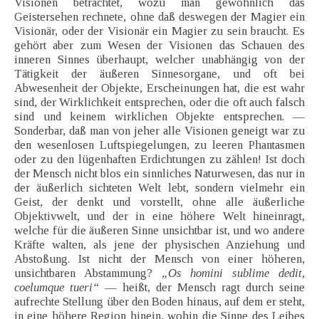
Visionen betrachtet, wozu man gewöhnlich das
Geistersehen rechnete, ohne daß deswegen der Magier ein
Visionär, oder der Visionär ein Magier zu sein braucht. Es
gehört aber zum Wesen der Visionen das Schauen des
inneren Sinnes überhaupt, welcher unabhängig von der
Tätigkeit der äußeren Sinnesorgane, und oft bei
Abwesenheit der Objekte, Erscheinungen hat, die est wahr
sind, der Wirklichkeit entsprechen, oder die oft auch falsch
sind und keinem wirklichen Objekte entsprechen. —
Sonderbar, daß man von jeher alle Visionen geneigt war zu
den wesenlosen Luftspiegelungen, zu leeren Phantasmen
oder zu den lügenhaften Erdichtungen zu zählen! Ist doch
der Mensch nicht blos ein sinnliches Naturwesen, das nur in
der äußerlich sichteten Welt lebt, sondern vielmehr ein
Geist, der denkt und vorstellt, ohne alle äußerliche
Objektivwelt, und der in eine höhere Welt hineinragt,
welche für die äußeren Sinne unsichtbar ist, und wo andere
Kräfte walten, als jene der physischen Anziehung und
Abstoßung. Ist nicht der Mensch von einer höheren,
unsichtbaren Abstammung?
„Os homini sublime dedit,
coelumque tueri“
— heißt, der Mensch ragt durch seine
aufrechte Stellung über den Boden hinaus, auf dem er steht,
in eine höhere Region hinein, wohin die Sinne des Leibes