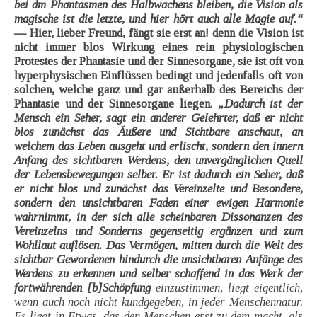
bei dm Phantasmen des Halbwachens bleiben, die Vision als
magische ist die letzte, und hier hört auch alle Magie auf.“
— Hier, lieber Freund, fängt sie erst an! denn die Vision ist
nicht immer blos Wirkung eines rein physiologischen
Protestes der Phantasie und der Sinnesorgane, sie ist oft von
hyperphysischen Einflüssen bedingt und jedenfalls oft von
solchen, welche ganz und gar außerhalb des Bereichs der
Phantasie und der Sinnesorgane liegen.
„Dadurch ist der
Mensch ein Seher, sagt ein anderer Gelehrter, daß er nicht
blos zunächst das Äußere und Sichtbare anschaut, an
welchem das Leben ausgeht und erlischt, sondern den innern
Anfang des sichtbaren Werdens, den unvergänglichen Quell
der Lebensbewegungen selber. Er ist dadurch ein Seher, daß
er nicht blos und zunächst das Vereinzelte und Besondere,
sondern den unsichtbaren Faden einer ewigen Harmonie
wahrnimmt, in der sich alle scheinbaren Dissonanzen des
Vereinzelns und Sonderns gegenseitig ergänzen und zum
Wohllaut auflösen. Das Vermögen, mitten durch die Welt des
sichtbar Gewordenen hindurch die unsichtbaren Anfänge des
Werdens zu erkennen und selber schaffend in das Werk der
fortwährenden [b]Schöpfung
einzustimmen, liegt eigentlich,
wenn auch noch nicht kundgegeben, in jeder Menschennatur.
Es liegt in Etwas, das den Menschen erst zu dem macht, als