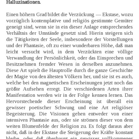
Halluzinationen.
Einen höhern Grad bildet die Verzückung — Ekstase, wozu
vorzüglich kontemplative und religiös gestimmte Gemüter
geneigt sind, wenn sie in ein dieser Anlage entsprechendes
Verhältnis der Umstände gesetzt sind. Hierin steigern sich
die Tätigkeiten der Seele, insbesondere der Vorstellungen
und der Phantasie, oft zu einer wunderbaren Höhe, daß man
leicht versucht wird, in dem Verzückten eine völlige
Verwandlung der Persönlichkeit, oder das Einsprechen und
Besitznehmen fremder Wesen in derselben anzunehmen.
Diese Art spielt die Hauptrolle durch die ganze Geschichte
der Magie von den ältesten Völkern her, und sie ist es auch,
welche bei den magnetischen Erscheinungen jetzt noch das
größte Aufsehen erregt. Die verschiedenen Arten ihrer
Manifestation werden wir in der Folge kennen lernen. Das
Hervorstechende dieser Erscheinung ist überall ein
gewisser poetischer Schwung und eine Art religiöser
Begeisterung. Die Visionen gehen entweder von einer
intensiven Phantasie aus, oder sie strömen dieser von dem
weiten Blumenfelde der Religion zu. Es folgt daraus aber
nicht, daß in der Ekstase die Steigerung der Kräfte konstant
bleibe, oder daß überhaupt ein gewisser vollkommener