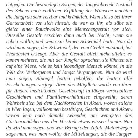
entgegen. Die beständigen Sorgen, der langwährende Zustand
des Sehens nach endlicher Erfüllung der Wünsche machten
die Jungfrau sehr reizbar und kränklich. Wenn sie so bei ihrer
Gartenarbeit vor sich hinsah, da war es ihr, als sähe sie
gleich einer Rauchwolke eine Menschengestalt vor sich.
Dieselbe Gestalt erschien dann auch bei Nacht, wenn sie
ruhen wollte, und wenn sie keinen Schwindel hatte. Nun da
wird man sagen, der Schwindel, der vom Geblüt entstand, hat
Phantasien erzeugt. Aber die Gestalt blieb nicht allein; es
kamen mehrere, die mit der Jungfer sprachen, sie führten sie
auf eine Wiese, wie es kein lebendiger Mensch könnte, in die
Welt des Verborgenen und längst Vergangenen. Nun da wird
man sagen, Blutegel hätten geholfen, die hätten alle
Erscheinungen verjagt. Aber das Mägdlein wurde von ihrer
für Andere unsichtbaren Gesellschaft in längst verschollene
Geschichten und Familienverhältnisse eingeweiht, deren
Wahrheit sich bei dem Nachforschen in Akten, wovon etliche
in Wien lagen, vollkommen bestätigte, Geschichten und Akten,
wovon kein noch damals Lebender, am wenigsten das
Gärtnermädchen aus der Vorstadt etwas wissen konnte. Nun
da wird man sagen, das war Betrug oder Zufall. Meinetwegen
sage man, was man wolle; die Mitteilungen, die die Jungfer