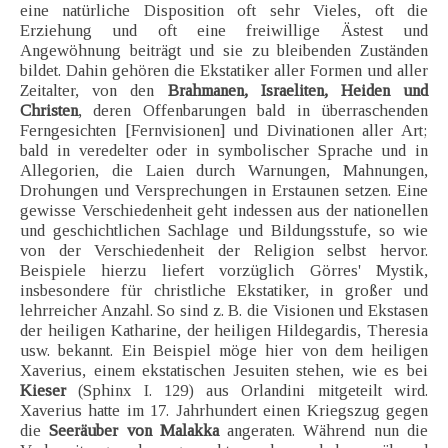
eine natürliche Disposition oft sehr Vieles, oft die
Erziehung und oft eine freiwillige Ästest und
Angewöhnung beiträgt und sie zu bleibenden Zuständen
bildet. Dahin gehören die Ekstatiker aller Formen und aller
Zeitalter, von den
Brahmanen, Israeliten, Heiden und
Christen
, deren Offenbarungen bald in überraschenden
Ferngesichten [Fernvisionen] und Divinationen aller Art;
bald in veredelter oder in symbolischer Sprache und in
Allegorien, die Laien durch Warnungen, Mahnungen,
Drohungen und Versprechungen in Erstaunen setzen. Eine
gewisse Verschiedenheit geht indessen aus der nationellen
und geschichtlichen Sachlage und Bildungsstufe, so wie
von der Verschiedenheit der Religion selbst hervor.
Beispiele hierzu liefert vorzüglich Görres' Mystik,
insbesondere für christliche Ekstatiker, in großer und
lehrreicher Anzahl. So sind z. B. die Visionen und Ekstasen
der heiligen Katharine, der heiligen Hildegardis, Theresia
usw. bekannt. Ein Beispiel möge hier von dem heiligen
Xaverius, einem ekstatischen Jesuiten stehen, wie es bei
Kieser
(Sphinx I. 129) aus Orlandini mitgeteilt wird.
Xaverius hatte im 17. Jahrhundert einen Kriegszug gegen
die
Seeräuber von Malakka
angeraten. Während nun die