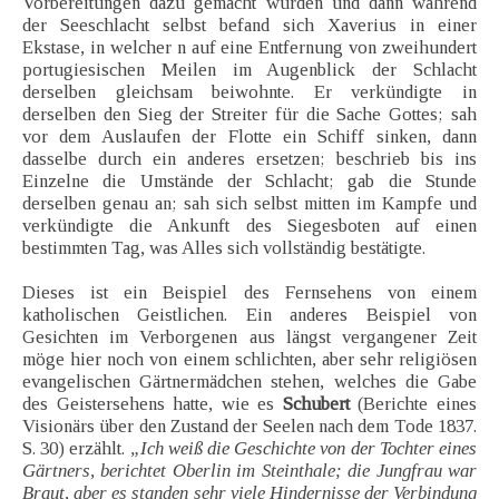
Vorbereitungen dazu gemacht wurden und dann während
der Seeschlacht selbst befand sich Xaverius in einer
Ekstase, in welcher n auf eine Entfernung von zweihundert
portugiesischen Meilen im Augenblick der Schlacht
derselben gleichsam beiwohnte. Er verkündigte in
derselben den Sieg der Streiter für die Sache Gottes; sah
vor dem Auslaufen der Flotte ein Schiff sinken, dann
dasselbe durch ein anderes ersetzen; beschrieb bis ins
Einzelne die Umstände der Schlacht; gab die Stunde
derselben genau an; sah sich selbst mitten im Kampfe und
verkündigte die Ankunft des Siegesboten auf einen
bestimmten Tag, was Alles sich vollständig bestätigte.
Dieses ist ein Beispiel des Fernsehens von einem
katholischen Geistlichen. Ein anderes Beispiel von
Gesichten im Verborgenen aus längst vergangener Zeit
möge hier noch von einem schlichten, aber sehr religiösen
evangelischen Gärtnermädchen stehen, welches die Gabe
des Geistersehens hatte, wie es
Schubert
(Berichte eines
Visionärs über den Zustand der Seelen nach dem Tode 1837.
S. 30) erzählt.
„Ich weiß die Geschichte von der Tochter eines
Gärtners, berichtet Oberlin im Steinthale; die Jungfrau war
Braut, aber es standen sehr viele Hindernisse der Verbindung