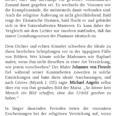
Zustand damit gegeben sei. Es wechseln die Visionen wie
die Krampfzustände, die meistenteils damit verbunden sind.
Auch die religiöse Äußerung ist nicht gleichbleibend. Bald
singt der Ekstatische Hymnen, bald flucht er und gebärdet
sich in den fratzenhaftesten Manieren. Es kann daher der
Vergleich mit dem Lichter nur insofern stattfinden, daß das
innere Gestaltungswesen der Phantasie identisch ist.
Dem Dichter und echten Künstler schweben die Ideale zu
ihren herrlichen Schöpfungen vor in der üppigsten Fülle
von Bildern. Wer könnte solche Madonnen wie Raphael
malen, wenn ihm nicht dieselben in einer Art Verzückung,
wie jenem vorschweben? Der Maler
Johannes von Fiesole
fiel während seiner Kunstarbeiten zuweilen in solche
Entzückungen und hatte darin ideale Anschauungen, und
nach Görres (Mystik I. 155) sagte
Michael Angelo
selbst
über ein von ihm gemaltes Bild der Maria:
„So könnte kein
Mensch ein Bild schaffen, ohne das Urbild gesehen zu
haben.“
In länger dauernden Perioden treten die visionären
Erscheinungen bei der religiösen Verzückung auf, wozu