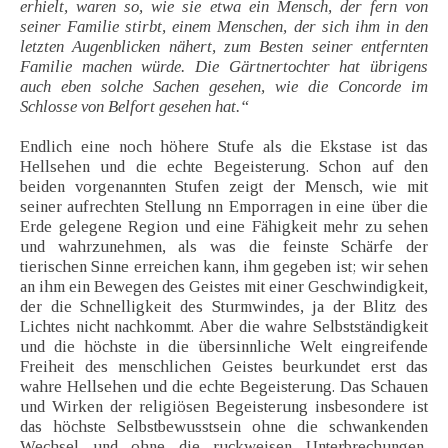
erhielt, waren so, wie sie etwa ein Mensch, der fern von
seiner Familie stirbt, einem Menschen, der sich ihm in den
letzten Augenblicken nähert, zum Besten seiner entfernten
Familie machen würde. Die Gärtnertochter hat übrigens
auch eben solche Sachen gesehen, wie die Concorde im
Schlosse von Belfort gesehen hat.“
Endlich eine noch höhere Stufe als die Ekstase ist das
Hellsehen und die echte Begeisterung. Schon auf den
beiden vorgenannten Stufen zeigt der Mensch, wie mit
seiner aufrechten Stellung nn Emporragen in eine über die
Erde gelegene Region und eine Fähigkeit mehr zu sehen
und wahrzunehmen, als was die feinste Schärfe der
tierischen Sinne erreichen kann, ihm gegeben ist; wir sehen
an ihm ein Bewegen des Geistes mit einer Geschwindigkeit,
der die Schnelligkeit des Sturmwindes, ja der Blitz des
Lichtes nicht nachkommt. Aber die wahre Selbstständigkeit
und die höchste in die übersinnliche Welt eingreifende
Freiheit des menschlichen Geistes beurkundet erst das
wahre Hellsehen und die echte Begeisterung. Das Schauen
und Wirken der religiösen Begeisterung insbesondere ist
das höchste Selbstbewusstsein ohne die schwankenden
Wechsel und ohne die ruckweisen Unterbrechungen,