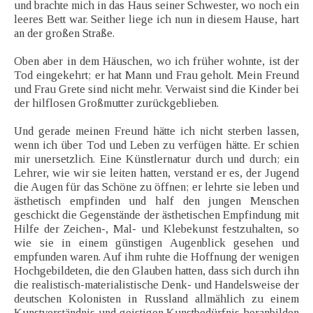
und brachte mich in das Haus seiner Schwester, wo noch ein
leeres Bett war. Seither liege ich nun in diesem Hause, hart
an der großen Straße.
Oben aber in dem Häuschen, wo ich früher wohnte, ist der
Tod eingekehrt; er hat Mann und Frau geholt. Mein Freund
und Frau Grete sind nicht mehr. Verwaist sind die Kinder bei
der hilflosen Großmutter zurückgeblieben.
Und gerade meinen Freund hätte ich nicht sterben lassen,
wenn ich über Tod und Leben zu verfügen hätte. Er schien
mir unersetzlich. Eine Künstlernatur durch und durch; ein
Lehrer, wie wir sie leiten hatten, verstand er es, der Jugend
die Augen für das Schöne zu öffnen; er lehrte sie leben und
ästhetisch empfinden und half den jungen Menschen
geschickt die Gegenstände der ästhetischen Empfindung mit
Hilfe der Zeichen-, Mal- und Klebekunst festzuhalten, so
wie sie in einem günstigen Augenblick gesehen und
empfunden waren. Auf ihm ruhte die Hoffnung der wenigen
Hochgebildeten, die den Glauben hatten, dass sich durch ihn
die realistisch-materialistische Denk- und Handelsweise der
deutschen Kolonisten in Russland allmählich zu einem
Kunstverständnis und geistigen Kunstbedürfnis heranbilden