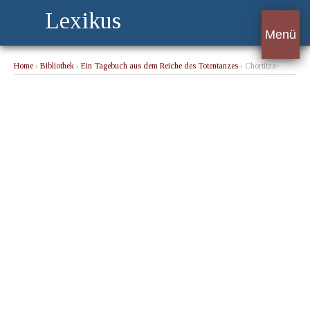
Lexikus
Menü
Home
›
Bibliothek
›
Ein Tagebuch aus dem Reiche des Totentanzes
› Chortitza-
Rosenthal, am 4. Februar 1920.