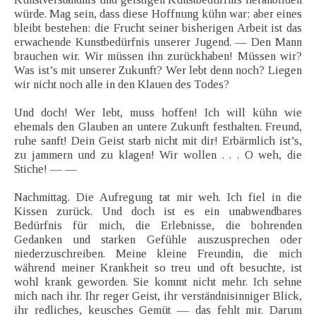
würde. Mag sein, dass diese Hoffnung kühn war; aber eines
bleibt bestehen: die Frucht seiner bisherigen Arbeit ist das
erwachende Kunstbedürfnis unserer Jugend. — Den Mann
brauchen wir. Wir müssen ihn zurückhaben! Müssen wir?
Was ist’s mit unserer Zukunft? Wer lebt denn noch? Liegen
wir nicht noch alle in den Klauen des Todes?
Und doch! Wer lebt, muss hoffen! Ich will kühn wie
ehemals den Glauben an untere Zukunft festhalten. Freund,
ruhe sanft! Dein Geist starb nicht mit dir! Erbärmlich ist’s,
zu jammern und zu klagen! Wir wollen . . . O weh, die
Stiche! — —
Nachmittag. Die Aufregung tat mir weh. Ich fiel in die
Kissen zurück. Und doch ist es ein unabwendbares
Bedürfnis für mich, die Erlebnisse, die bohrenden
Gedanken und starken Gefühle auszusprechen oder
niederzuschreiben. Meine kleine Freundin, die mich
während meiner Krankheit so treu und oft besuchte, ist
wohl krank geworden. Sie kommt nicht mehr. Ich sehne
mich nach ihr. Ihr reger Geist, ihr verständnisinniger Blick,
ihr redliches, keusches Gemüt — das fehlt mir. Darum