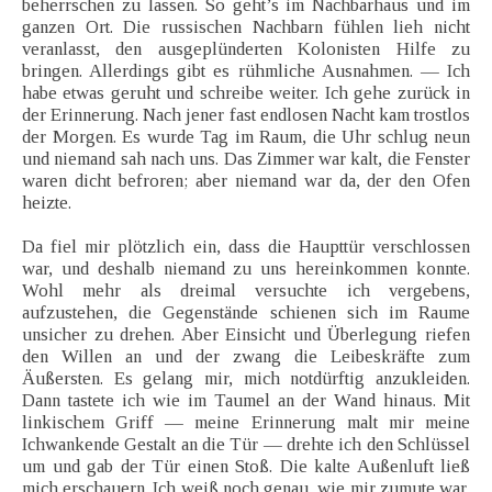
beherrschen zu lassen. So geht’s im Nachbarhaus und im
ganzen Ort. Die russischen Nachbarn fühlen lieh nicht
veranlasst, den ausgeplünderten Kolonisten Hilfe zu
bringen. Allerdings gibt es rühmliche Ausnahmen. — Ich
habe etwas geruht und schreibe weiter. Ich gehe zurück in
der Erinnerung. Nach jener fast endlosen Nacht kam trostlos
der Morgen. Es wurde Tag im Raum, die Uhr schlug neun
und niemand sah nach uns. Das Zimmer war kalt, die Fenster
waren dicht befroren; aber niemand war da, der den Ofen
heizte.
Da fiel mir plötzlich ein, dass die Haupttür verschlossen
war, und deshalb niemand zu uns hereinkommen konnte.
Wohl mehr als dreimal versuchte ich vergebens,
aufzustehen, die Gegenstände schienen sich im Raume
unsicher zu drehen. Aber Einsicht und Überlegung riefen
den Willen an und der zwang die Leibeskräfte zum
Äußersten. Es gelang mir, mich notdürftig anzukleiden.
Dann tastete ich wie im Taumel an der Wand hinaus. Mit
linkischem Griff — meine Erinnerung malt mir meine
Ichwankende Gestalt an die Tür — drehte ich den Schlüssel
um und gab der Tür einen Stoß. Die kalte Außenluft ließ
mich erschauern. Ich weiß noch genau, wie mir zumute war,