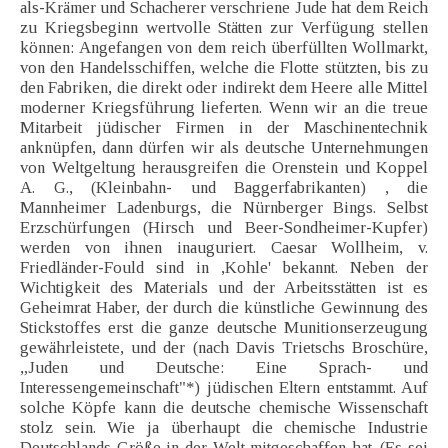
als-Krämer und Schacherer verschriene Jude hat dem Reich
zu Kriegsbeginn wertvolle Stätten zur Verfügung stellen
können: Angefangen von dem reich überfüllten Wollmarkt,
von den Handelsschiffen, welche die Flotte stützten, bis zu
den Fabriken, die direkt oder indirekt dem Heere alle Mittel
moderner Kriegsführung lieferten. Wenn wir an die treue
Mitarbeit jüdischer Firmen in der Maschinentechnik
anknüpfen, dann dürfen wir als deutsche Unternehmungen
von Weltgeltung herausgreifen die Orenstein und Koppel
A. G., (Kleinbahn- und Baggerfabrikanten) , die
Mannheimer Ladenburgs, die Nürnberger Bings. Selbst
Erzschürfungen (Hirsch und Beer-Sondheimer-Kupfer)
werden von ihnen inauguriert. Caesar Wollheim, v.
Friedländer-Fould sind in ,Kohle' bekannt. Neben der
Wichtigkeit des Materials und der Arbeitsstätten ist es
Geheimrat Haber, der durch die künstliche Gewinnung des
Stickstoffes erst die ganze deutsche Munitionserzeugung
gewährleistete, und der (nach Davis Trietschs Broschüre,
„Juden und Deutsche: Eine Sprach- und
Interessengemeinschaft"*) jüdischen Eltern entstammt. Auf
solche Köpfe kann die deutsche chemische Wissenschaft
stolz sein. Wie ja überhaupt die chemische Industrie
Deutschlands Größe in der Welt mitgeschaffen hat. (Es sei