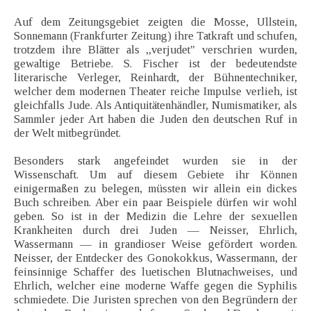
Auf dem Zeitungsgebiet zeigten die Mosse, Ullstein,
Sonnemann (Frankfurter Zeitung) ihre Tatkraft und schufen,
trotzdem ihre Blätter als „verjudet" verschrien wurden,
gewaltige Betriebe. S. Fischer ist der bedeutendste
literarische Verleger, Reinhardt, der Bühnentechniker,
welcher dem modernen Theater reiche Impulse verlieh, ist
gleichfalls Jude. Als Antiquitätenhändler, Numismatiker, als
Sammler jeder Art haben die Juden den deutschen Ruf in
der Welt mitbegründet.
Besonders stark angefeindet wurden sie in der
Wissenschaft. Um auf diesem Gebiete ihr Können
einigermaßen zu belegen, müssten wir allein ein dickes
Buch schreiben. Aber ein paar Beispiele dürfen wir wohl
geben. So ist in der Medizin die Lehre der sexuellen
Krankheiten durch drei Juden — Neisser, Ehrlich,
Wassermann — in grandioser Weise gefördert worden.
Neisser, der Entdecker des Gonokokkus, Wassermann, der
feinsinnige Schaffer des luetischen Blutnachweises, und
Ehrlich, welcher eine moderne Waffe gegen die Syphilis
schmiedete. Die Juristen sprechen von den Begründern der