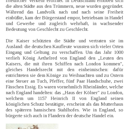
friedlicher Verkehr eröffnet. In Deutschland erhoben sich
die alten Städte aus den Trümmern, neue wurden gegründet.
Während das Landvolk nach und nach seine Freiheit
einbüßte, kam der Bürgerstand empor, betriebsam in Handel
und Gewerbe und zugleich wehrhaft, in wachsender
Bedeutung von Geschlecht zu Geschlecht.
Die Kaiser schützten die Städte und vertraten sie im
Ausland: die deutschen Kaufleute wussten sich vieler Orten
Eingang und Geltung zu verschaffen. Um das Jahr 1000
verlieh König Aethelred von England den „Leuten des
Kaisers, die mit ihren Schiffen nach London kommen",
gleiches Handelsrecht mit den einheimischen: dafür
entrichteten sie dem Könige zu Weihnachten und zu Ostern
eine Steuer an Tuch, Pfeffer, fünf Paar Handschuhe, zwei
Fässchen Essig. Es waren vornehmlich Rheinländer, welche
nach England handelten: das „Haus der Kölner" zu London,
welchem um 1157 Heinrich II von England seinen
königlichen Schutz bestätigte, erscheint als das Mutterhaus
des späteren hansischen Stahlhofes. Wie in England, so
bürgerte sich auch in Flandern der deutsche Handel ein.