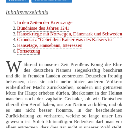
Inhaltsverzeichnis
In den Zeiten der Kreuzzüge
Bündnisse des Jahres 1241
Hansekriege mit Norwegen, Dänemark und Schweden
Grundsatz "Gebet dem Kaiser was des Kaisers ist"
Hansetage, Hansebann, Interessen
Fortsetzung
W
ährend in unserer Zeit Preußens König die Ehre
des deutschen Namens siegeskräftig beschirmt
und die in fremden Landen zerstreuten Deutschen freudig
bekennen, dass sie nicht mehr hinter anderen Völkern
einheitlicher Macht zurückstehen, sondern mit getrostem
Mute ihr Haupt erheben dürfen, überkommt in der Heimat
manchen noch der zaghafte Gedanke, ob wir Deutschen
überall den Beruf haben, uns zur Nation zu bilden, und ob
es uns nicht besser frommte, in der bescheidenen
Zurückhaltung zu verharren, welche so lange unser Los
gewesen ist. Solch kleinmütigen Bedenken darf man vor
allem entgegnen, dass dies gar nicht in unserer Wahl steht,