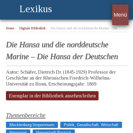
Lexikus
Menü
Home
›
Digitale Bibliothek
›
Die Hansa und die norddeutsche Marine – Die
Hansa der Deutschen
Die Hansa und die norddeutsche
Marine – Die Hansa der Deutschen
Autor: Schäfer, Dietrich Dr. (1845-1929) Professor der
Geschichte an der Rheinischen Friedrich-Wilhelms-
Universität zu Bonn, Erscheinungsjahr: 1869
Exemplar in der Bibliothek ansehen/leihen
Themenbereiche
Mecklenburg-Vorpommern
Politik, Gesellschaft, Wirtschaft
Hansezeit
Hansestadt Rostock