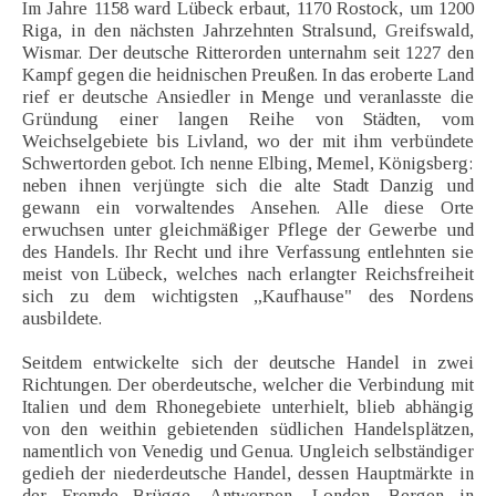
Im Jahre 1158 ward Lübeck erbaut, 1170 Rostock, um 1200
Riga, in den nächsten Jahrzehnten Stralsund, Greifswald,
Wismar. Der deutsche Ritterorden unternahm seit 1227 den
Kampf gegen die heidnischen Preußen. In das eroberte Land
rief er deutsche Ansiedler in Menge und veranlasste die
Gründung einer langen Reihe von Städten, vom
Weichselgebiete bis Livland, wo der mit ihm verbündete
Schwertorden gebot. Ich nenne Elbing, Memel, Königsberg:
neben ihnen verjüngte sich die alte Stadt Danzig und
gewann ein vorwaltendes Ansehen. Alle diese Orte
erwuchsen unter gleichmäßiger Pflege der Gewerbe und
des Handels. Ihr Recht und ihre Verfassung entlehnten sie
meist von Lübeck, welches nach erlangter Reichsfreiheit
sich zu dem wichtigsten „Kaufhause" des Nordens
ausbildete.
Seitdem entwickelte sich der deutsche Handel in zwei
Richtungen. Der oberdeutsche, welcher die Verbindung mit
Italien und dem Rhonegebiete unterhielt, blieb abhängig
von den weithin gebietenden südlichen Handelsplätzen,
namentlich von Venedig und Genua. Ungleich selbständiger
gedieh der niederdeutsche Handel, dessen Hauptmärkte in
der Fremde Brügge, Antwerpen, London, Bergen in