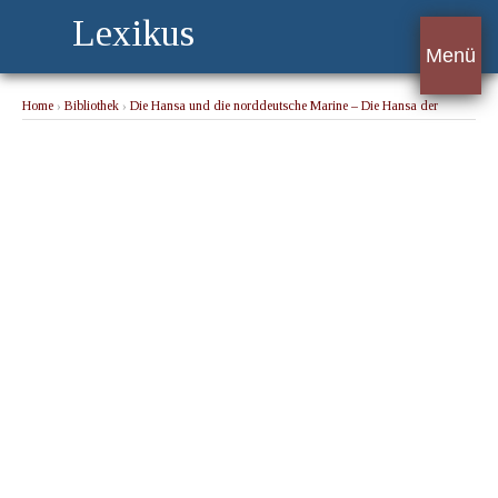
Lexikus
Menü
Home
›
Bibliothek
›
Die Hansa und die norddeutsche Marine – Die Hansa der
Deutschen
› In den Zeiten der Kreuzzüge