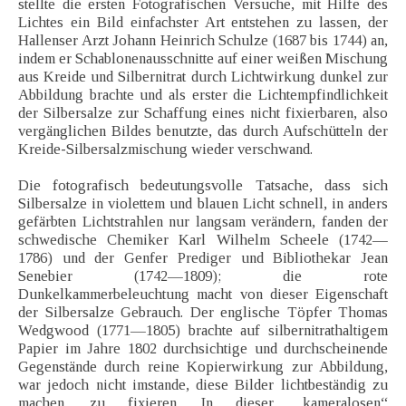
stellte die ersten Fotografischen Versuche, mit Hilfe des
Lichtes ein Bild einfachster Art entstehen zu lassen, der
Hallenser Arzt Johann Heinrich Schulze (1687 bis 1744) an,
indem er Schablonenausschnitte auf einer weißen Mischung
aus Kreide und Silbernitrat durch Lichtwirkung dunkel zur
Abbildung brachte und als erster die Lichtempfindlichkeit
der Silbersalze zur Schaffung eines nicht fixierbaren, also
vergänglichen Bildes benutzte, das durch Aufschütteln der
Kreide-Silbersalzmischung wieder verschwand.
Die fotografisch bedeutungsvolle Tatsache, dass sich
Silbersalze in violettem und blauen Licht schnell, in anders
gefärbten Lichtstrahlen nur langsam verändern, fanden der
schwedische Chemiker Karl Wilhelm Scheele (1742—
1786) und der Genfer Prediger und Bibliothekar Jean
Senebier (1742—1809); die rote
Dunkelkammerbeleuchtung macht von dieser Eigenschaft
der Silbersalze Gebrauch. Der englische Töpfer Thomas
Wedgwood (1771—1805) brachte auf silbernitrathaltigem
Papier im Jahre 1802 durchsichtige und durchscheinende
Gegenstände durch reine Kopierwirkung zur Abbildung,
war jedoch nicht imstande, diese Bilder lichtbeständig zu
machen, zu fixieren. In dieser „kameralosen“