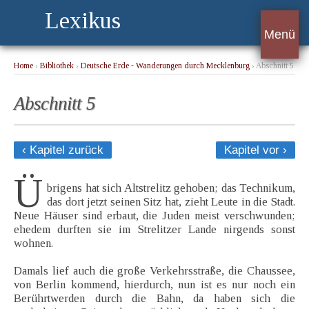
Lexikus
Menü
Home
›
Bibliothek
›
Deutsche Erde - Wanderungen durch Mecklenburg
› Abschnitt 5
Abschnitt 5
‹ Kapitel zurück
Kapitel vor ›
Ü
brigens hat sich Altstrelitz gehoben; das Technikum,
das dort jetzt seinen Sitz hat, zieht Leute in die Stadt.
Neue Häuser sind erbaut, die Juden meist verschwunden;
ehedem durften sie im Strelitzer Lande nirgends sonst
wohnen.
Damals lief auch die große Verkehrsstraße, die Chaussee,
von Berlin kommend, hierdurch, nun ist es nur noch ein
Berührtwerden durch die Bahn, da haben sich die