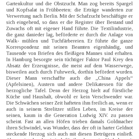
Gartenkultur und die Obstzucht. Man zog bereits Spargel
und Kopfsalat in Frühbeeten; die Erträge wanderten zur
Verwertung nach Berlin. Mit der Schafzucht beschäftigte er
sich eingehend, so dass er die Register über Bestand und
Zuwachs oft mit eigener Hand führte. Die Textilindustrie,
die ganz danieder lag, beförderte er durch die Anlage von
Walk- mühlen und Tuchfärbereien. Er führte die ganze
Korrespondenz mit seinen Beamten eigenhändig, und
Tausende von Briefen des fleißigen Mannes sind erhalten.
In Hamburg besorgte sein tüchtiger Faktor Paul Krey den
Absatz der Erzeugnisse, die meist auf dem Wasserwege,
bisweilen auch durch Fuhrwerk, dorthin befördert wurden.
Dieser Mann verschaffte auch die ,,China Appels“
(Apfelsinen), Austern und andere Delikatessen für die
herzogliche Tafel. Denn der Herzog hielt auf fürstliche
Küche und Haushalt, obwohl er kein Verschwender war.
Die Schwächen seiner Zeit hafteten ihm freilich an, wenn er
auch in seinem Strelitzer stillen Leben, im Kreise der
seinen, kaum in die Generation Ludwig XIV. zu passen
scheint. Fast an allen Höfen trieben damals Goldmacher
ihren Schwindel, was Wunder, dass der oft in harter Geldnot
steckende Herzog sich auch mit diesen Betrügern einließ.