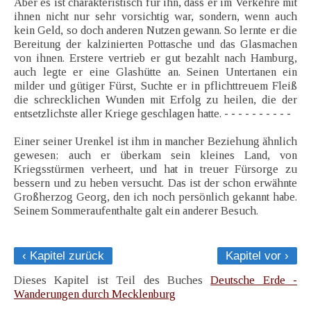
Aber es ist charakteristisch für ihn, dass er im Verkehre mit
ihnen nicht nur sehr vorsichtig war, sondern, wenn auch
kein Geld, so doch anderen Nutzen gewann. So lernte er die
Bereitung der kalzinierten Pottasche und das Glasmachen
von ihnen. Erstere vertrieb er gut bezahlt nach Hamburg,
auch legte er eine Glashütte an. Seinen Untertanen ein
milder und gütiger Fürst, Suchte er in pflichttreuem Fleiß
die schrecklichen Wunden mit Erfolg zu heilen, die der
entsetzlichste aller Kriege geschlagen hatte. - - - - - - - - - -
Einer seiner Urenkel ist ihm in mancher Beziehung ähnlich
gewesen; auch er überkam sein kleines Land, von
Kriegsstürmen verheert, und hat in treuer Fürsorge zu
bessern und zu heben versucht. Das ist der schon erwähnte
Großherzog Georg, den ich noch persönlich gekannt habe.
Seinem Sommeraufenthalte galt ein anderer Besuch.
‹ Kapitel zurück
Kapitel vor ›
Dieses Kapitel ist Teil des Buches
Deutsche Erde -
Wanderungen durch Mecklenburg