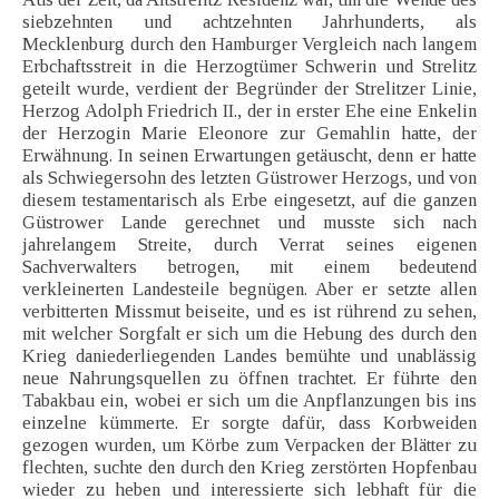
siebzehnten und achtzehnten Jahrhunderts, als
Mecklenburg durch den Hamburger Vergleich nach langem
Erbchaftsstreit in die Herzogtümer Schwerin und Strelitz
geteilt wurde, verdient der Begründer der Strelitzer Linie,
Herzog Adolph Friedrich II., der in erster Ehe eine Enkelin
der Herzogin Marie Eleonore zur Gemahlin hatte, der
Erwähnung. In seinen Erwartungen getäuscht, denn er hatte
als Schwiegersohn des letzten Güstrower Herzogs, und von
diesem testamentarisch als Erbe eingesetzt, auf die ganzen
Güstrower Lande gerechnet und musste sich nach
jahrelangem Streite, durch Verrat seines eigenen
Sachverwalters betrogen, mit einem bedeutend
verkleinerten Landesteile begnügen. Aber er setzte allen
verbitterten Missmut beiseite, und es ist rührend zu sehen,
mit welcher Sorgfalt er sich um die Hebung des durch den
Krieg daniederliegenden Landes bemühte und unablässig
neue Nahrungsquellen zu öffnen trachtet. Er führte den
Tabakbau ein, wobei er sich um die Anpflanzungen bis ins
einzelne kümmerte. Er sorgte dafür, dass Korbweiden
gezogen wurden, um Körbe zum Verpacken der Blätter zu
flechten, suchte den durch den Krieg zerstörten Hopfenbau
wieder zu heben und interessierte sich lebhaft für die