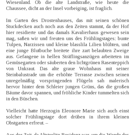
Wiesenland. Ob die alte Landstraße, wie heute die
Chaussee, dicht an der Insel vorbeiging, ist fraglich.
Im Garten des Drostenhauses, das mit seinen schönen
Stuckdecken auch noch aus den Zeiten stammt, da der Hof
hier residierte und das damals Kavalierhaus gewesen sein
mag, saßen wir und freuten uns des Frühlingstages; bunte
Tulpen, Narzissen und kleine blasslila Lilien blühten, und
eine junge Blutbuche breitete ihre zart belaubten Zweige
aus. Gefangene in hellen Sträflingsanzügen arbeiteten im
Gemüsegarten oder säuberten den lichtgrünen Rasenteppich
von Unkraut. Das alte graue Wohnhaus mit seiner
Steinbalustrade um die erhöhte Terrasse zwischen seinen
unregelmäßig vorspringenden Flügeln sah malerisch
hervor hinter dem Schleier jungen Grüns, das die großen
Bäume davor spannen, und fröhliche Kinder tummelten sich
in den Büschen.
Vielleicht hatte Herzogin Eleonore Marie sich auch einst
solcher Frühlingstage dort drüben in ihrem kleinen
Obstgarten erfreut. –
Aus der Zeit, da Altstrelitz Residenz war, um die Wende des