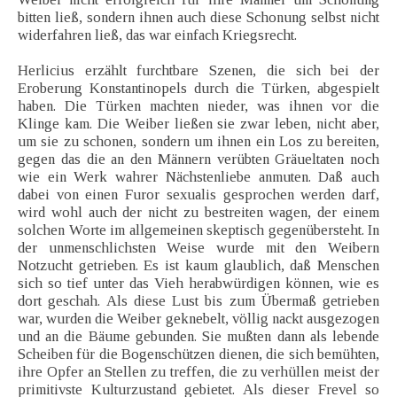
bitten ließ, sondern ihnen auch diese Schonung selbst nicht
widerfahren ließ, das war einfach Kriegsrecht.
Herlicius erzählt furchtbare Szenen, die sich bei der
Eroberung Konstantinopels durch die Türken, abgespielt
haben. Die Türken machten nieder, was ihnen vor die
Klinge kam. Die Weiber ließen sie zwar leben, nicht aber,
um sie zu schonen, sondern um ihnen ein Los zu bereiten,
gegen das die an den Männern verübten Gräueltaten noch
wie ein Werk wahrer Nächstenliebe anmuten. Daß auch
dabei von einen Furor sexualis gesprochen werden darf,
wird wohl auch der nicht zu bestreiten wagen, der einem
solchen Worte im allgemeinen skeptisch gegenübersteht. In
der unmenschlichsten Weise wurde mit den Weibern
Notzucht getrieben. Es ist kaum glaublich, daß Menschen
sich so tief unter das Vieh herabwürdigen können, wie es
dort geschah. Als diese Lust bis zum Übermaß getrieben
war, wurden die Weiber geknebelt, völlig nackt ausgezogen
und an die Bäume gebunden. Sie mußten dann als lebende
Scheiben für die Bogenschützen dienen, die sich bemühten,
ihre Opfer an Stellen zu treffen, die zu verhüllen meist der
primitivste Kulturzustand gebietet. Als dieser Frevel so