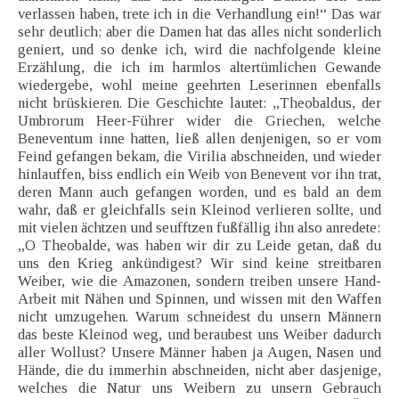
verlassen haben, trete ich in die Verhandlung ein!“ Das war
sehr deutlich; aber die Damen hat das alles nicht sonderlich
geniert, und so denke ich, wird die nachfolgende kleine
Erzählung, die ich im harmlos altertümlichen Gewande
wiedergebe, wohl meine geehrten Leserinnen ebenfalls
nicht brüskieren. Die Geschichte lautet: „Theobaldus, der
Umbrorum Heer-Führer wider die Griechen, welche
Beneventum inne hatten, ließ allen denjenigen, so er vom
Feind gefangen bekam, die Virilia abschneiden, und wieder
hinlauffen, biss endlich ein Weib von Benevent vor ihn trat,
deren Mann auch gefangen worden, und es bald an dem
wahr, daß er gleichfalls sein Kleinod verlieren sollte, und
mit vielen ächtzen und seufftzen fußfällig ihn also anredete:
„O Theobalde, was haben wir dir zu Leide getan, daß du
uns den Krieg ankündigest? Wir sind keine streitbaren
Weiber, wie die Amazonen, sondern treiben unsere Hand-
Arbeit mit Nähen und Spinnen, und wissen mit den Waffen
nicht umzugehen. Warum schneidest du unsern Männern
das beste Kleinod weg, und beraubest uns Weiber dadurch
aller Wollust? Unsere Männer haben ja Augen, Nasen und
Hände, die du immerhin abschneiden, nicht aber dasjenige,
welches die Natur uns Weibern zu unsern Gebrauch