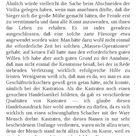
Ähnlich würde vielleicht die Sache beim Abschneiden der
Virilia gelegen haben, wenn man annehmen dürfte, daß die
Sieger sich die große Mühe gemacht hätten, die Feinde erst
zu verstümmeln und dann alle Kunst anzuwenden, um ihnen
das Leben zu erhalten. Es ist indes geradezu
ausgeschlossen, daß eine solche zarte Fürsorge etwa
angewendet worden wäre. Man hätte dazu wohl nicht einmal
die erforderliche Zeit bei solchen „Massen-Operationen“
gehabt; auf keinen Fall hatte man den erforderlichen guten
Willen. Ich habe aber auch guten Grund zu der Annahme,
daß man nicht einmal die Kenntnisse besaß, bei der in Rede
stehenden Verletzung wirklich erfolgreiche Hilfe zu
leisten. Wenigstens weiß ich, daß man es da, wo man es aus
Geschäftsrücksichten gewiß gern getan hätte, nicht konnte,
nämlich bei der Kastration. Als die Kastraten noch einen
gesuchten Handelsartikel bildeten, da gab es verschiedene
Qualitäten von Kastraten — ich glaube diesen
Handelsausdruck hier wohl anwenden zu dürfen, da es sich
wirklich um einen schwunghaften Schacher mit der Ware
Mensch drehte. Kastraten, die diesen Namen in nur sehr
bescheidenem Umfange verdienten, waren nicht allzu teuer,
denn der Mensch stand nicht allzu hoch im Kurse, weil es