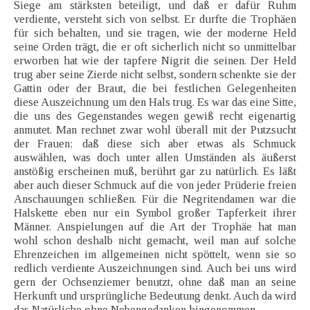
Siege am stärksten beteiligt, und daß er dafür Ruhm
verdiente, versteht sich von selbst. Er durfte die Trophäen
für sich behalten, und sie tragen, wie der moderne Held
seine Orden trägt, die er oft sicherlich nicht so unmittelbar
erworben hat wie der tapfere Nigrit die seinen. Der Held
trug aber seine Zierde nicht selbst, sondern schenkte sie der
Gattin oder der Braut, die bei festlichen Gelegenheiten
diese Auszeichnung um den Hals trug. Es war das eine Sitte,
die uns des Gegenstandes wegen gewiß recht eigenartig
anmutet. Man rechnet zwar wohl überall mit der Putzsucht
der Frauen; daß diese sich aber etwas als Schmuck
auswählen, was doch unter allen Umständen als äußerst
anstößig erscheinen muß, berührt gar zu natürlich. Es läßt
aber auch dieser Schmuck auf die von jeder Prüderie freien
Anschauungen schließen. Für die Negritendamen war die
Halskette eben nur ein Symbol großer Tapferkeit ihrer
Männer. Anspielungen auf die Art der Trophäe hat man
wohl schon deshalb nicht gemacht, weil man auf solche
Ehrenzeichen im allgemeinen nicht spöttelt, wenn sie so
redlich verdiente Auszeichnungen sind. Auch bei uns wird
gern der Ochsenziemer benutzt, ohne daß man an seine
Herkunft und ursprüngliche Bedeutung denkt. Auch da wird
das Natürliche ohne Nebengedanken hingenommen.