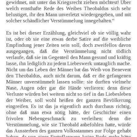
gewidmet, mit unter das Kriegsrecht ziehen möchtest! Über
welch ernsthafte Rede des Weibes Theobaldus sich sehr
belustiget, ihr den Mann unverletzt wiedergegeben, und mit
solcher schändlicher Verstümmelung innegehalten.“
Es ist bei dieser Erzählung, gleichviel ob sie völlig wahr
ist, oder ob sie eine etwas derbe Satire auf die weibliche
Empfindung jener Zeiten sein soll, doch zweifellos davon
ausgegangen, daß die Verstümmelung nicht tödlich
verlaufe, daß sie im Gegenteil den Mann gesund und kräftig
lasse, ihn lediglich zu jedem Liebeswerk untauglich mache.
Nicht um das Leben der Männer bat das Weib von Benevent
den Theobaldus, auch nicht darum, daß er die gefangenen
Männer unverstümmelt lassen sollte; sie durften vielmehr
Nase, Augen oder gar die Hände verlieren; denn diese
Verluste würden bei weitem nicht so tief in das Liebesleben
der Weiber, soll wohl heißen der ganzen Bevölkerung
eingreifen. Es ist das ja eigentlich auch durchaus richtig,
ohne daß man etwa nötig hätte, der Geschichte einen
frivolen Nebengeschmack zu verleihen; denn die
Verstümmelung, wie sie Theobald anbefohlen hatte, würde
das Aussterben des ganzen Volksstammes zur Folge gehabt
haben, da von einer Fortpflanzung keine Rede mehr hätte