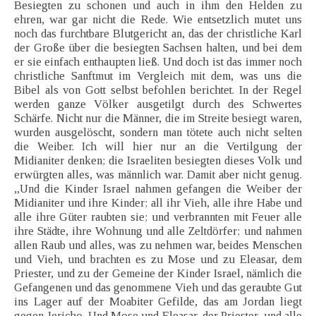
Besiegten zu schonen und auch in ihm den Helden zu
ehren, war gar nicht die Rede. Wie entsetzlich mutet uns
noch das furchtbare Blutgericht an, das der christliche Karl
der Große über die besiegten Sachsen halten, und bei dem
er sie einfach enthaupten ließ. Und doch ist das immer noch
christliche Sanftmut im Vergleich mit dem, was uns die
Bibel als von Gott selbst befohlen berichtet. In der Regel
werden ganze Völker ausgetilgt durch des Schwertes
Schärfe. Nicht nur die Männer, die im Streite besiegt waren,
wurden ausgelöscht, sondern man tötete auch nicht selten
die Weiber. Ich will hier nur an die Vertilgung der
Midianiter denken; die Israeliten besiegten dieses Volk und
erwürgten alles, was männlich war. Damit aber nicht genug.
„Und die Kinder Israel nahmen gefangen die Weiber der
Midianiter und ihre Kinder; all ihr Vieh, alle ihre Habe und
alle ihre Güter raubten sie; und verbrannten mit Feuer alle
ihre Städte, ihre Wohnung und alle Zeltdörfer; und nahmen
allen Raub und alles, was zu nehmen war, beides Menschen
und Vieh, und brachten es zu Mose und zu Eleasar, dem
Priester, und zu der Gemeine der Kinder Israel, nämlich die
Gefangenen und das genommene Vieh und das geraubte Gut
ins Lager auf der Moabiter Gefilde, das am Jordan liegt
gegen Jericho. Und Mose und Eleasar, der Priester, und alle