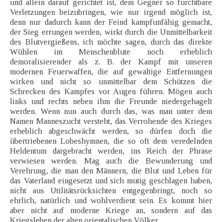
und allein darauf gerichtet ist, dem Gegner so furchtbare
Verletzungen beizubringen, wie nur irgend möglich ist,
denn nur dadurch kann der Feind kampfunfähig gemacht,
der Sieg errungen werden, wirkt durch die Unmittelbarkeit
des Blutvergießens, ich möchte sagen, durch das direkte
Wühlen im Menschenblute noch erheblich
demoralisierender als z. B. der Kampf mit unseren
modernen Feuerwaffen, die auf gewaltige Entfernungen
wirken und nicht so unmittelbar dem Schützen die
Schrecken des Kampfes vor Augen führen. Mögen auch
links und rechts neben ihm die Freunde niedergehagelt
werden. Wenn nun auch durch das, was man unter dem
Namen Manneszucht versteht, das Verrohende des Krieges
erheblich abgeschwächt werden, so dürfen doch die
übertriebenen Lobeshymnen, die so oft dem veredelnden
Heldentum dargebracht werden, ins Reich der Phrase
verwiesen werden. Mag auch die Bewunderung und
Verehrung, die man den Männern, die Blut und Leben für
das Vaterland eingesetzt und sich mutig geschlagen haben,
nicht aus Utilitätsrücksichten entgegenbringt, noch so
ehrlich, natürlich und wohlverdient sein. Es kommt hier
aber nicht auf moderne Kriege an, sondern auf das
Kriegsleben der alten orientalischen Völker.