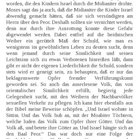
worden, die den Kindern Israel durch die Midianiter drohte.
Moses sagt das ja auch, daß die Midianiter die Kinder Israel
abwendig gemacht hätten, daß sie sich versündigten am
Herrn über den Peor. Deshalb sollten sie vernichtet werden,
denn nur durch ihre Ausrottung konnte diese Gefahr
abgewendet werden. Dabei entfiel auf die heidnischen
Weiber ein gerüttelt Maß der Schuld, wie man es
wenigstens im gewöhnlichen Leben zu deuten sucht, denn
wenn jemand durch seine Sinnlichkeit und seinen
Leichtsinn sich zu etwas Verbotenen hinreißen läßt, dann
gibt er nicht der eigenen Liederlichkeit die Schuld, sondern
stets wird er geneigt sein, zu behaupten, daß er nur das
beklagenswerte Opfer fremder Verführungskunst
geworden sei. So auch das auserlesene Volk, das von
orientalischer Sinnlichkeit erfüllt, begierig jede
Gelegenheit sucht, mit den Weibern der Nachbarvölker
sexuellen Verkehr zu pflegen. Ich kann hier ebenfalls aus
der Bibel meine Beweise schöpfen. „Und Israel wohnte in
Sittim. Und das Volk hub an, mit der Moabiter Töchtern,
welche luden das Volk zum Opfer ihrer Götter. Und das
Volk aß, und betete ihre Götter an. Und Israel hängte sich an
den Baal Peor.“ Das war doch nur eine Folge der