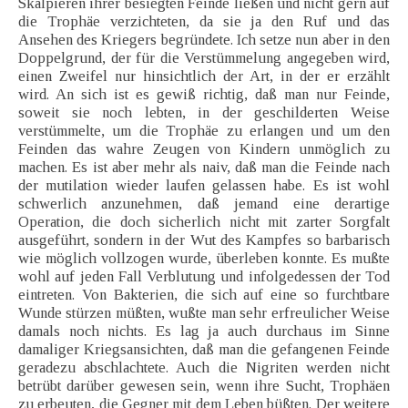
Skalpieren ihrer besiegten Feinde ließen und nicht gern auf
die Trophäe verzichteten, da sie ja den Ruf und das
Ansehen des Kriegers begründete. Ich setze nun aber in den
Doppelgrund, der für die Verstümmelung angegeben wird,
einen Zweifel nur hinsichtlich der Art, in der er erzählt
wird. An sich ist es gewiß richtig, daß man nur Feinde,
soweit sie noch lebten, in der geschilderten Weise
verstümmelte, um die Trophäe zu erlangen und um den
Feinden das wahre Zeugen von Kindern unmöglich zu
machen. Es ist aber mehr als naiv, daß man die Feinde nach
der mutilation wieder laufen gelassen habe. Es ist wohl
schwerlich anzunehmen, daß jemand eine derartige
Operation, die doch sicherlich nicht mit zarter Sorgfalt
ausgeführt, sondern in der Wut des Kampfes so barbarisch
wie möglich vollzogen wurde, überleben konnte. Es mußte
wohl auf jeden Fall Verblutung und infolgedessen der Tod
eintreten. Von Bakterien, die sich auf eine so furchtbare
Wunde stürzen müßten, wußte man sehr erfreulicher Weise
damals noch nichts. Es lag ja auch durchaus im Sinne
damaliger Kriegsansichten, daß man die gefangenen Feinde
geradezu abschlachtete. Auch die Nigriten werden nicht
betrübt darüber gewesen sein, wenn ihre Sucht, Trophäen
zu erbeuten, die Gegner mit dem Leben büßten. Der weitere