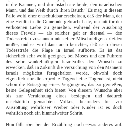
in die Kammer, und durchstach sie beide, den israelischen
Mann, und das Weib durch ihren Bauch.“ Es mag in diesem
Falle wohl eher entschuldbar erscheinen, daß der Mann, der
eine Heidin in die Gemeinde gebracht hatte, um mit ihr der
verbotenen Liebe zu genießen, während der Ausübung
dieses Frevels — als solcher galt er diesmal — den
Todesstreich zusammen mit seiner Mitschuldigen erleiden
mußte, und es wird dann auch berichtet, daß nach dieser
Todesstrafe die Plage in Israel aufhörte. Es ist das
sicherlich sehr wohl geeignet, bei Moses und den Führern
des sehr wankelmütigen Israelvolks den Wunsch zu
erwecken, daß in Zukunft die Versuchung von den Männern
Israels möglichst ferngehalten werde, obwohl doch
eigentlich nur die erprobte Tugend eine Tugend ist, nicht
schon die Entsagung eines Vergnügens, das zu genießen,
keine Gelegenheit sich bietet. Von diesem Wunsche aber
bis zur Vernichtung eines besiegten und dadurch
unschädlich gemachten Volkes, besonders bis zur
Ausrottung wehrloser Weiber oder Kinder ist es doch
wahrlich noch ein himmelweiter Schritt.
Nun fällt aber bei der Erzählung noch etwas anderes auf.