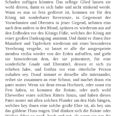
Schaden zufügen könnten. Das selbige Glied lassen sie
wohl dörren, damit es sich halte und nicht stinkend werde.
Wann es nun so fein gedörret ist, kommen sie für den
König mit sonderbarer Reverenze, in Gegenwart der
Vornehmsten und Obersten in jener Gegend, nehmen eins
nach dem andern in den Mund, spützen es wiederum aus auf
den Erdboden vor des Königs Füße, welches der König mit
einer großen Danksagung annimmt. Und damit er ihnen ihre
Mannheit und Tapferkeit wiederum mit einer besonderen
Verehrung vergelte, so lasset er alle die ausgespeiete
membra virilia wieder von der Erden aufraffen, und giebt
sie hinwiederum dem, der sie präsentiert, für eine
sonderliche Gnade und Ehrentitel, dessen er sich zu
erheben habe, und forthin vor eine ritterliche Person
zuhalten sey. Drauf nimmet er dieselbe alle miteinander,
reihet sie zusammen an eine Schnur, und machet draus ein
pater noster. Wenn sie denn etwan Hochzeit, oder sonst ein
Fest haben, so kommen die Bräute, oder auch wohl
Eheweiber eines solchen Ritters hinzu, und haben dieses
Pater noster mit allen solchen Plunder um den Hals hängen,
welches bey ihnen eine solche große Ehre ist, als bey uns
das güldene Fluss tragen. Und dünken sich die Bräute oder
Weiber dabei so groß, hoch und gut, als wenn sie gar die