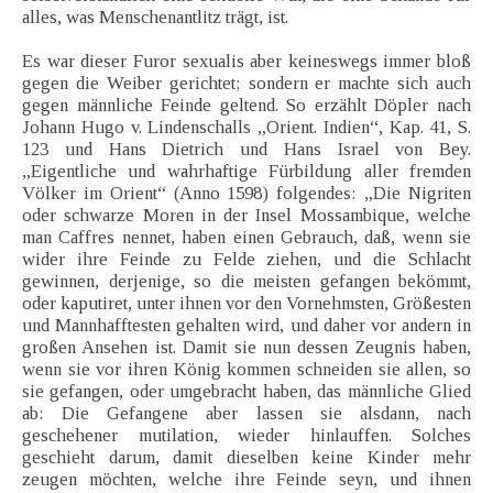
alles, was Menschenantlitz trägt, ist.
Es war dieser Furor sexualis aber keineswegs immer bloß
gegen die Weiber gerichtet; sondern er machte sich auch
gegen männliche Feinde geltend. So erzählt Döpler nach
Johann Hugo v. Lindenschalls „Orient. Indien“, Kap. 41, S.
123 und Hans Dietrich und Hans Israel von Bey.
„Eigentliche und wahrhaftige Fürbildung aller fremden
Völker im Orient“ (Anno 1598) folgendes: „Die Nigriten
oder schwarze Moren in der Insel Mossambique, welche
man Caffres nennet, haben einen Gebrauch, daß, wenn sie
wider ihre Feinde zu Felde ziehen, und die Schlacht
gewinnen, derjenige, so die meisten gefangen bekömmt,
oder kaputiret, unter ihnen vor den Vornehmsten, Größesten
und Mannhafftesten gehalten wird, und daher vor andern in
großen Ansehen ist. Damit sie nun dessen Zeugnis haben,
wenn sie vor ihren König kommen schneiden sie allen, so
sie gefangen, oder umgebracht haben, das männliche Glied
ab: Die Gefangene aber lassen sie alsdann, nach
geschehener mutilation, wieder hinlauffen. Solches
geschieht darum, damit dieselben keine Kinder mehr
zeugen möchten, welche ihre Feinde seyn, und ihnen