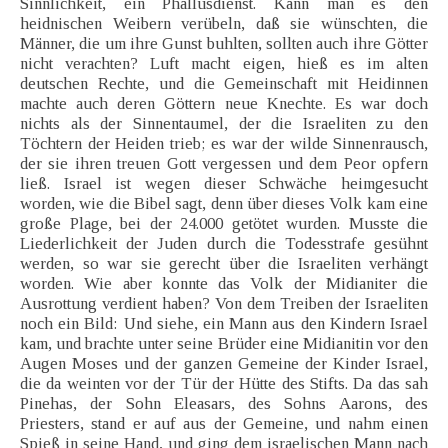
Sinnlichkeit, ein Phallusdienst. Kann man es den
heidnischen Weibern verübeln, daß sie wünschten, die
Männer, die um ihre Gunst buhlten, sollten auch ihre Götter
nicht verachten? Luft macht eigen, hieß es im alten
deutschen Rechte, und die Gemeinschaft mit Heidinnen
machte auch deren Göttern neue Knechte. Es war doch
nichts als der Sinnentaumel, der die Israeliten zu den
Töchtern der Heiden trieb; es war der wilde Sinnenrausch,
der sie ihren treuen Gott vergessen und dem Peor opfern
ließ. Israel ist wegen dieser Schwäche heimgesucht
worden, wie die Bibel sagt, denn über dieses Volk kam eine
große Plage, bei der 24.000 getötet wurden. Musste die
Liederlichkeit der Juden durch die Todesstrafe gesühnt
werden, so war sie gerecht über die Israeliten verhängt
worden. Wie aber konnte das Volk der Midianiter die
Ausrottung verdient haben? Von dem Treiben der Israeliten
noch ein Bild: Und siehe, ein Mann aus den Kindern Israel
kam, und brachte unter seine Brüder eine Midianitin vor den
Augen Moses und der ganzen Gemeine der Kinder Israel,
die da weinten vor der Tür der Hütte des Stifts. Da das sah
Pinehas, der Sohn Eleasars, des Sohns Aarons, des
Priesters, stand er auf aus der Gemeine, und nahm einen
Spieß in seine Hand, und ging dem israelischen Mann nach