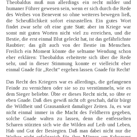
Theobaldus muß nun allerdings ein recht milder und
humaner Führer gewesen sein, wenn er sich durch die Rede
des Weibes von Benevent so ohne weiteres bewegen ließ,
die Scheußlichkeit sofort einzustellen. Ein gutes Wort
findet zwar sehr oft eine gute Statt; aber im Kriege war
sonst mit guten Worten nicht viel zu erreichen, und die
Bestie, die erst einmal Blut geleckt hat, ist das gefährlichste
Raubtier; das gilt auch von der Bestie im Menschen.
Freilich ein Moment könnte die seltsame Wendung schon
eher erklären: Theobaldus erheiterte sich über die Rede
sehr, und in dieser Stimmung konnte er vielleicht eher
einmal Gnade für „Recht“ ergehen lassen. Gnade für Recht!
Das Recht des Kriegers war es allerdings, die gefangenen
Feinde zu vernichten oder sie so zu verstümmeln, wie es
dem Sieger beliebte. Übte er dieses Recht nicht, so übte er
eben Gnade. Daß dies gewiß nicht oft geschah, dafür bürgt
die Wildheit und Grausamkeit damaliger Zeiten. Ja, es war
nicht einmal immer in die Macht des Feldherrn gegeben,
solche Gnade walten zu lassen, denn die entfesselten
Scharen stürzten sich wie die Wilden auf Leib und Leben,
Hab und Gut der Besiegten. Daß man dabei nicht nur die
Weiber nicht erfolgreich für ihre Männer um Schonung