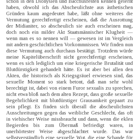
schon in den Dionysien und Bacchusfesten kennen gelernt
haben, obwohl ich das Abscheulichste aus ästhetischen
Gründen kaum angedeutet habe, läßt ohne weiteres die
Vermutung gerechtfertigt erscheinen, daß die Ausrottung
der Midianiter, so abscheulich sie auch erscheinen mag,
doch noch ein milder Akt Staatsmännischer Klugheit —
wenn man es so nennen will — gewesen ist im Vergleich
mit andern geschichtlichen Vorkommnissen. Wir finden nun
diese Vermutung auch durchaus bestätigt. Trotzdem würde
meine Kapitelüberschrift nicht gerechtfertigt erscheinen,
wenn es sich lediglich um eine kriegerische Brutalität und
Blutdürstigkeit gehandelt hätte. Es ist aber bei allen den
Akten, die historisch als Kriegsgräuel erwiesen sind, das
sexuelle Moment so stark betont, daß man sehr wohl
berechtigt ist, dabei von einem Furor sexualis zu sprechen,
nicht etwa bloß nach dem alten Rezept, dass große sexuelle
Begehrlichkeit mit blutdürstiger Grausamkeit gepaart zu
sein pflegt. Es finden sich überall die abscheulichsten
Ausschreitungen gegen das weibliche Geschlecht, das oft
in viehischer Weise missbraucht und dann, wenn die eklen
Begierden bis zum Übermaß befriedigt waren, in
unerhörtester Weise abgeschlachtet wurde. Das war
selbstverständlich eine sexuelle Wut, die eine Schande für