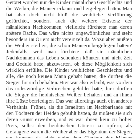
Getötet wurden nur die Kinder männlichen Geschlechts und
die Weiber, die Männer erkannt und beigelegen hatten. Man
hat also doch nicht bloß die weibliche Verführung
gefürchtet, sondern auch die weitere Existenz der
männlichen Nachkommen, vielleicht fürchtete man deren
spätere Rache. Das wäre nichts ungewöhnliches und steht
besonders im Orient nicht vereinzelt da. Wozu aber mußten
die Weiber sterben, die schon Männern beigelegen hatten?
Jedenfalls, weil man fürchtete, daß sie männlichen
Nachkommen das Leben schenken könnten und nicht Zeit
und Geduld hatte, abzuwarten, ob diese Möglichkeit sich
wirklich erfüllte. Die Kinder weiblichen Geschlechts und
alle, die noch keinen Mann gehabt hatten, die durften die
Sieger für sich behalten. Hier war also erlaubt, was vordem
das todeswürdige Verbrechen gebildet hatte; hier durften
die Sieger die heidnischen Weiber behalten und an ihnen
ihre Lüste befriedigen. Das war allerdings auch ein anderes
Verhältnis. Früher, als die Israeliten im Nachbarlande mit
den Töchtern der Heiden gebuhlt hatten, da mußten sie sich
deren Gunst erwerben, und es war ihnen kein zu hoher
Preis, selbst den heidnischen Göttern zu opfern; als
Gefangene waren die Weiber aber das Eigentum der Sieger,
sie konnten da nicht mehr dem Glauben der Männer