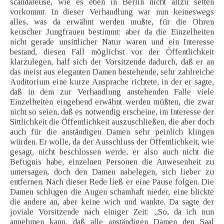
scandaleuse, wie es eben in Berlin nicht allzu selten
vorkommt. In dieser Verhandlung war nun keineswegs
alles, was da erwähnt werden mußte, für die Ohren
keuscher Jungfrauen bestimmt; aber da die Einzelheiten
nicht gerade unsittlicher Natur waren und ein Interesse
bestand, diesen Fall möglichst vor der Öffentlichkeit
klarzulegen, half sich der Vorsitzende dadurch, daß er an
das meist aus eleganten Damen bestehende, sehr zahlreiche
Auditorium eine kurze Ansprache richtete, in der er sagte,
daß in dem zur Verhandlung anstehenden Falle viele
Einzelheiten eingehend erwähnt werden müßten, die zwar
nicht so seien, daß es notwendig erscheine, im Interesse der
Sittlichkeit die Öffentlichkeit auszuschließen, die aber doch
auch für die anständigen Damen sehr peinlich klingen
würden. Er wolle, da der Ausschluss der Öffentlichkeit, wie
gesagt, nicht beschlossen werde, er also auch nicht die
Befugnis habe, einzelnen Personen die Anwesenheit zu
untersagen, doch den Damen nahelegen, sich lieber zu
entfernen. Nach dieser Rede ließ er eine Pause folgen. Die
Damen schlugen die Augen schamhaft nieder, eine blickte
die andere an, aber keine wich und wankte. Da sagte der
joviale Vorsitzende nach einiger Zeit: „So, da ich nun
annehmen kann, daß alle anständigen Damen den Saal