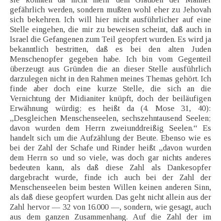
gefährlich werden, sondern mußten wohl eher zu Jehovah
sich bekehren. Ich will hier nicht ausführlicher auf eine
Stelle eingehen, die mir zu beweisen scheint, daß auch in
Israel die Gefangenen zum Teil geopfert wurden. Es wird ja
bekanntlich bestritten, daß es bei den alten Juden
Menschenopfer gegeben habe. Ich bin vom Gegenteil
überzeugt aus Gründen die an dieser Stelle ausführlich
darzulegen nicht in den Rahmen meines Themas gehört. Ich
finde aber doch eine kurze Stelle, die sich an die
Vernichtung der Midianiter knüpft, doch der beiläufigen
Erwähnung würdig; es heißt da (4. Mose 31, 40):
„Desgleichen Menschenseelen, sechszehntausend Seelen;
davon wurden dem Herrn zweiunddreißig Seelen.“ Es
handelt sich um die Aufzählung der Beute. Ebenso wie es
bei der Zahl der Schafe und Rinder heißt „davon wurden
dem Herrn so und so viele, was doch gar nichts anderes
bedeuten kann, als daß diese Zahl als Dankesopfer
dargebracht wurde, finde ich auch bei der Zahl der
Menschenseelen beim besten Willen keinen anderen Sinn,
als daß diese geopfert wurden. Das geht nicht allein aus der
Zahl hervor — 32 von 16.000 —, sondern, wie gesagt, auch
aus dem ganzen Zusammenhang. Auf die Zahl der im