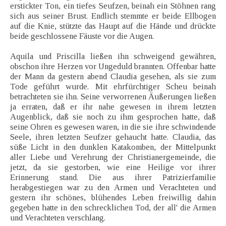
erstickter Ton, ein tiefes Seufzen, beinah ein Stöhnen rang
sich aus seiner Brust. Endlich stemmte er beide Ellbogen
auf die Knie, stützte das Haupt auf die Hände und drückte
beide geschlossene Fäuste vor die Augen.
Aquila und Priscilla ließen ihn schweigend gewähren,
obschon ihre Herzen vor Ungeduld brannten. Offenbar hatte
der Mann da gestern abend Claudia gesehen, als sie zum
Tode geführt wurde. Mit ehrfürchtiger Scheu beinah
betrachteten sie ihn. Seine verworrenen Äußerungen ließen
ja erraten, daß er ihr nahe gewesen in ihrem letzten
Augenblick, daß sie noch zu ihm gesprochen hatte, daß
seine Ohren es gewesen waren, in die sie ihre schwindende
Seele, ihren letzten Seufzer gehaucht hatte. Claudia, das
süße Licht in den dunklen Katakomben, der Mittelpunkt
aller Liebe und Verehrung der Christianergemeinde, die
jetzt, da sie gestorben, wie eine Heilige vor ihrer
Erinnerung stand. Die aus ihrer Patrizierfamilie
herabgestiegen war zu den Armen und Verachteten und
gestern ihr schönes, blühendes Leben freiwillig dahin
gegeben hatte in den schrecklichen Tod, der all' die Armen
und Verachteten verschlang.