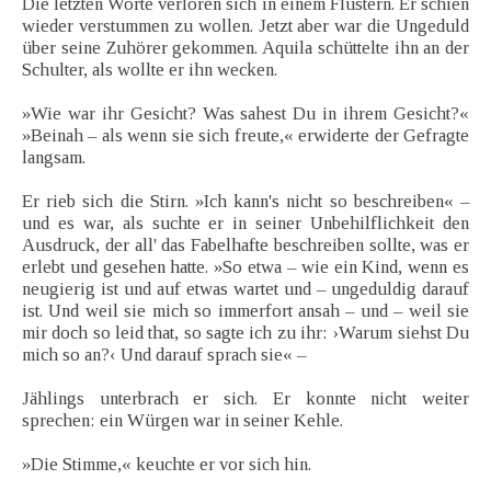
Die letzten Worte verloren sich in einem Flüstern. Er schien
wieder verstummen zu wollen. Jetzt aber war die Ungeduld
über seine Zuhörer gekommen. Aquila schüttelte ihn an der
Schulter, als wollte er ihn wecken.
»Wie war ihr Gesicht? Was sahest Du in ihrem Gesicht?«
»Beinah – als wenn sie sich freute,« erwiderte der Gefragte
langsam.
Er rieb sich die Stirn. »Ich kann's nicht so beschreiben« –
und es war, als suchte er in seiner Unbehilflichkeit den
Ausdruck, der all' das Fabelhafte beschreiben sollte, was er
erlebt und gesehen hatte. »So etwa – wie ein Kind, wenn es
neugierig ist und auf etwas wartet und – ungeduldig darauf
ist. Und weil sie mich so immerfort ansah – und – weil sie
mir doch so leid that, so sagte ich zu ihr: ›Warum siehst Du
mich so an?‹ Und darauf sprach sie« –
Jählings unterbrach er sich. Er konnte nicht weiter
sprechen: ein Würgen war in seiner Kehle.
»Die Stimme,« keuchte er vor sich hin.