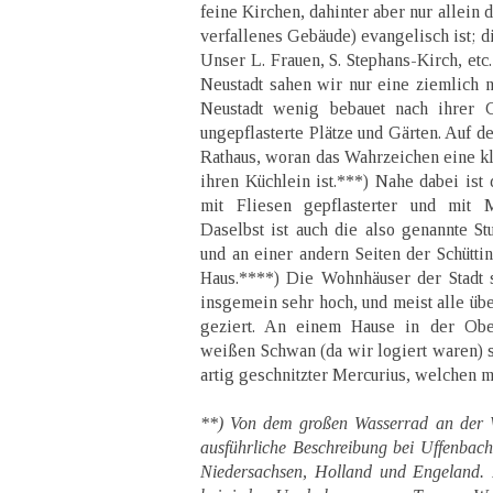
feine Kirchen, dahinter aber nur allein 
verfallenes Gebäude) evangelisch ist; di
Unser L. Frauen, S. Stephans-Kirch, etc.
Neustadt sahen wir nur eine ziemlich n
Neustadt wenig bebauet nach ihrer G
ungepflasterte Plätze und Gärten. Auf de
Rathaus, woran das Wahrzeichen eine kl
ihren Küchlein ist.***) Nahe dabei ist 
mit Fliesen gepflasterter und mit M
Daselbst ist auch die also genannte St
und an einer andern Seiten der Schütti
Haus.****) Die Wohnhäuser der Stadt s
insgemein sehr hoch, und meist alle üb
geziert. An einem Hause in der Obe
weißen Schwan (da wir logiert waren) s
artig geschnitzter Mercurius, welchen 
**) Von dem großen Wasserrad an der We
ausführliche Beschreibung bei Uffenbac
Niedersachsen, Holland und Engeland. I