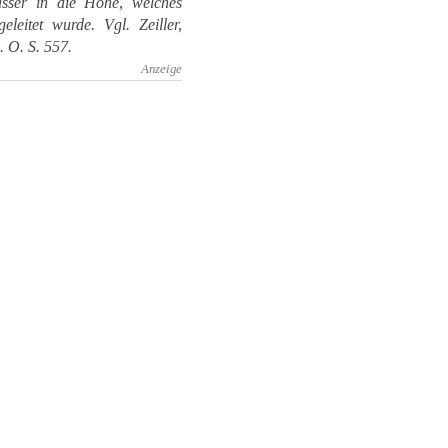
ser in die Höhe, welches
leitet wurde. Vgl. Zeiller,
. O. S. 557.