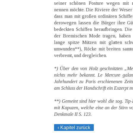
seiner schönen Posture wegen mit r
nennen möchte. Die Riviere der Weser is
dass man mit großen ordinären Schiff
derowegen lassen die Bürger ihre Güt
bedeckten Schiffen heraufbringen. Di
der Bremischen Mode tragen, haben e
lange spitze Mützen mit glatten sc
umwunden**), Röcke mit breiten samte
verbremt, und dergleichen.
*) Über den von Holz geschnitzten „Mer
nichts mehr bekannt. Le Mercure galant
Jahrhundert zu Paris erschienenen Zeits
am Schluss der Handschrift ein Exzerpt mitt
**) Gemeint sind hier wohl die sog. Tip
mit Kapuzen, welche eine an der Stirn vo
Denkmale II S. 123.
‹ Kapitel zurück