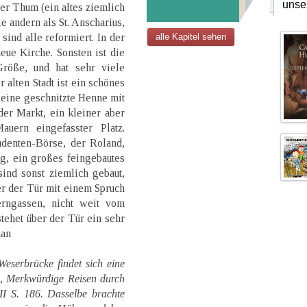
unse
der Thum (ein altes ziemlich
e andern als St. Anscharius,
 sind alle reformiert. In der
alle Kapitel sehen
eue Kirche. Sonsten ist die
röße, und hat sehr viele
r alten Stadt ist ein schönes
eine geschnitzte Henne mit
der Markt, ein kleiner aber
auern eingefasster Platz.
udenten-Börse, der Roland,
ng, ein großes feingebautes
ind sonst ziemlich gebaut,
er der Tür mit einem Spruch
rngassen, nicht weit vom
tehet über der Tür ein sehr
man
serbrücke findet sich eine
h, Merkwürdige Reisen durch
I S. 186. Dasselbe brachte