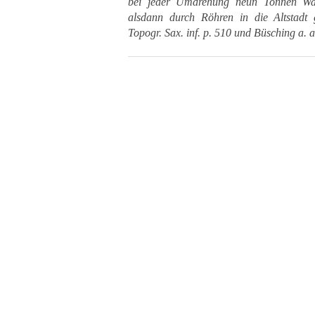
bei jeder Umdrehung neun Tonnen Was
alsdann durch Röhren in die Altstadt ge
Topogr. Sax. inf. p. 510 und Büsching a. a