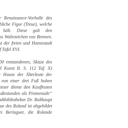
 Renaissance-Vorhalle des
bliche Figur (Treue), welche
 hält. Diese galt den
as Wahrzeichen von Bremen.
 der freien und Hansestadt
 Tafel XVI.
0 entstandenen, Skizze des
 Kunst II. S. 112 Taf. X)
m Hause der Älterleute der
 von einer drei Fuß hohen
eser diente den Kaufleuten
Mußestunden als Promenade“
adtbibliothekar Dr. Bulthaupt
tue des Roland ist abgebildet
i Beringuer, die Rolande