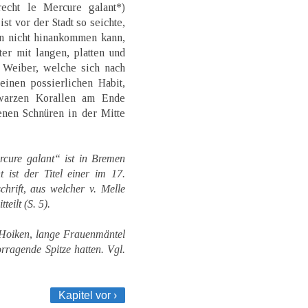
echt le Mercure galant*)
t vor der Stadt so seichte,
en nicht hinankommen kann,
er mit langen, platten und
e Weiber, welche sich nach
inen possierlichen Habit,
hwarzen Korallen am Ende
nen Schnüren in der Mitte
cure galant“ ist in Bremen
 ist der Titel einer im 17.
chrift, aus welcher v. Melle
eilt (S. 5).
-Hoiken, lange Frauenmäntel
rragende Spitze hatten. Vgl.
Kapitel vor ›