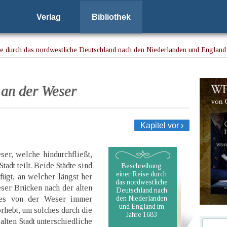
Verlag
Bibliothek
se durch das nordwestliche Deutschland nach den Niederlanden und England
 an der Weser
Kapitel vor ›
ser, welche hindurchfließt,
tadt teilt. Beide Städte sind
Beschreibung
einer Reise durch
ügt, an welcher längst her
das nordwestliche
ser Brücken nach der alten
Deutschland nach
ches von der Weser immer
den Niederlanden
und England im
hebt, um solches durch die
Jahre 1683
 alten Stadt unterschiedliche