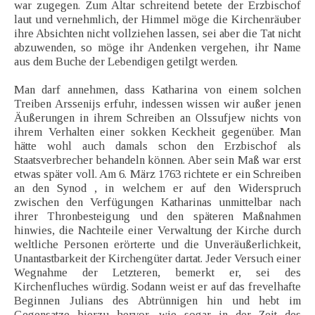
war zugegen. Zum Altar schreitend betete der Erzbischof
laut und vernehmlich, der Himmel möge die Kirchenräuber
ihre Absichten nicht vollziehen lassen, sei aber die Tat nicht
abzuwenden, so möge ihr Andenken vergehen, ihr Name
aus dem Buche der Lebendigen getilgt werden.
Man darf annehmen, dass Katharina von einem solchen
Treiben Arssenijs erfuhr, indessen wissen wir außer jenen
Äußerungen in ihrem Schreiben an Olssufjew nichts von
ihrem Verhalten einer sokken Keckheit gegenüber. Man
hätte wohl auch damals schon den Erzbischof als
Staatsverbrecher behandeln können. Aber sein Maß war erst
etwas später voll. Am 6. März 1763 richtete er ein Schreiben
an den Synod , in welchem er auf den Widerspruch
zwischen den Verfügungen Katharinas unmittelbar nach
ihrer Thronbesteigung und den späteren Maßnahmen
hinwies, die Nachteile einer Verwaltung der Kirche durch
weltliche Personen erörterte und die Unveräußerlichkeit,
Unantastbarkeit der Kirchengüter dartat. Jeder Versuch einer
Wegnahme der Letzteren, bemerkt er, sei des
Kirchenfluches würdig. Sodann weist er auf das frevelhafte
Beginnen Julians des Abtrünnigen hin und hebt im
Gegensatze hierzu hervor, wie sogar in der Zeit des