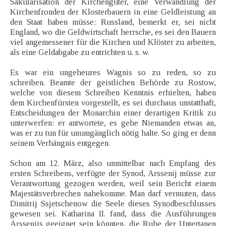
Säkularisation der Kirchengüter, eine Verwandlung der
Kirchenfronden der Klosterbauern in eine Geldleistung an
den Staat haben müsse; Russland, bemerkt er, sei nicht
England, wo die Geldwirtschaft herrsche, es sei den Bauern
viel angemessener für die Kirchen und Klöster zu arbeiten,
als eine Geldabgabe zu entrichten u. s. w.
Es war ein ungeheures Wagnis so zu reden, so zu
schreiben. Beamte der geistlichen Behörde zu Rostow,
welche von diesem Schreiben Kenntnis erhielten, haben
dem Kirchenfürsten vorgestellt, es sei durchaus unstatthaft,
Entscheidungen der Monarchin einer derartigen Kritik zu
unterwerfen: er antwortete, es gehe Niemanden etwas an,
was er zu tun für unumgänglich nötig halte. So ging er denn
seinem Verhängnis entgegen.
Schon am 12. März, also unmittelbar nach Empfang des
ersten Schreibens, verfügte der Synod, Arssenij müsse zur
Verantwortung gezogen werden, weil sein Bericht einem
Majestätsverbrechen nahekomme. Man darf vermuten, dass
Dimitrij Ssjetschenow die Seele dieses Synodbeschlusses
gewesen sei. Katharina II. fand, dass die Ausführungen
Arssenijs geeignet sein könnten, die Ruhe der Untertanen