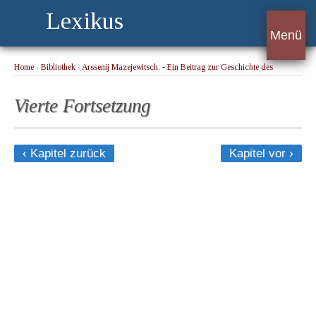
Lexikus
Menü
Home
›
Bibliothek
›
Arssenij Mazejewitsch. - Ein Beitrag zur Geschichte des
Kampfes zwischen Staat und Kirche unter der Regierung Katharina II.
› Vierte
Fortsetzung
Vierte Fortsetzung
‹ Kapitel zurück
Kapitel vor ›