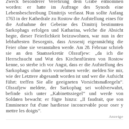
Zweck besonderer Verehrung dem Grabe entnommen
worden: er hatte im Auftrage des Synods eine
Lebensbeschreibung Dimitrijs verfasst. Nun sollte Anfang
1763 in der Kathedrale zu Rostow die Aufstellung eines für
die Aufnahme der Gebeine des Dimitrij bestimmten
Sarkophags erfolgen und Katharina, welche die Absicht
hegte, dieser Feierlichkeit beizuwohnen, war nun in der
lebhaftesten Besorgnis, dass Arssenij eigenmächtig die
Feier ohne sie veranstalten werde. Am 28. Februar schrieb
sie an den Staatssekretär Olssufjew: „da ich die
Herrschsucht und Wut des Kirchenfürsten von Rostow
kenne, so sterbe ich vor Angst, dass er die Aufstellung des
Sarkophags ohne mich vornehmen werde; melden Sie mir,
wie der Letztere abgesandt worden ist und wer die Aufsicht
führt; treffen Sie alle geeigneten Vorsichtsmaßregeln“.
Olssufjew meldete, der Sarkophag sei wohlverwahrt,
befinde sich unter „Kabinettssiegel“ und werde von
Soldaten bewacht; er fügte hinzu: „II faudrait, que son
Emminence fut d'une hardiesse inconcevable pour oser y
mettre les doigts“.