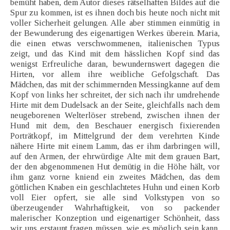
bemüht haben, dem Autor dieses rätselhaften Bildes auf die
Spur zu kommen, ist es ihnen doch bis heute noch nicht mit
voller Sicherheit gelungen. Alle aber stimmen einmütig in
der Bewunderung des eigenartigen Werkes überein. Maria,
die einen etwas verschwommenen, italienischen Typus
zeigt, und das Kind mit dem hässlichen Kopf sind das
wenigst Erfreuliche daran, bewundernswert dagegen die
Hirten, vor allem ihre weibliche Gefolgschaft. Das
Mädchen, das mit der schimmernden Messingkanne auf dem
Kopf von links her schreitet, der sich nach ihr umdrehende
Hirte mit dem Dudelsack an der Seite, gleichfalls nach dem
neugeborenen Welterlöser strebend, zwischen ihnen der
Hund mit dem, den Beschauer energisch fixierenden
Porträtkopf, im Mittelgrund der dem verehrten Kinde
nähere Hirte mit einem Lamm, das er ihm darbringen will,
auf den Armen, der ehrwürdige Alte mit dem grauen Bart,
der den abgenommenen Hut demütig in die Höhe hält, vor
ihm ganz vorne kniend ein zweites Mädchen, das dem
göttlichen Knaben ein geschlachtetes Huhn und einen Korb
voll Eier opfert, sie alle sind Volkstypen von so
überzeugender Wahrhaftigkeit, von so packender
malerischer Konzeption und eigenartiger Schönheit, dass
wir uns erstaunt fragen müssen, wie es möglich sein kann,