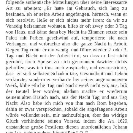
folgende authentische Mitteilungen über seine interessante
Art zu arbeiten: „Er hatte im Gebrauch, sich lang zu
besinnen, eh er seine Arbeit angefangen, hernach, wann er
sich resolvirt, ließe er sich nichts mehr irren; da wir zu
Venedig beisammen wohnten, blieb er oft zwey oder 3 Tag
von Haus, und käme dann bey Nacht ins Zimmer, setzte sein
Palett mit Farben geschwind auf, temperierte sie nach
Verlangen, und verbrachte also die ganze Nacht in Arbeit.
Gegen Tag ruhte er ein wenig, und führe wieder 2. oder 3.
Tag und Nacht mit der Arbeit fort, so dass er fast nicht
geruhet, noch Speise zu sich genommen dawider nichts
geholfen, was ich ihm auch zuspräche, und remonstrierte,
dass er sich selbsten Schaden täte, Gesundheit und Leben
verkürzte, sondern er verharrte bei seiner angenommenen
Weiß, blibe etliche Tag und Nacht weiß nicht wo, aus, biß
der Beutel leer worden; alsdann machte er wiederum
seinem alten Brauch nach, aus der Nacht Tag und aus Tag
Nacht. Also habe ich mich von ihm nach Rom begeben,
dahin er zwar versprochen, sobald die angefangene Arbeit
würde vollendet sein, mir nachzufolgen, aber das widrige
Glück verhinderte seinen Vorsatz, indem die An. 1629
entstandene große Pestilenz diesen unordentlichen Johann
von Lys, neben andern, hingerißen.“ O. E.