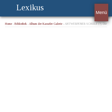
Lexikus
Menü
Home
›
Bibliothek
›
Album der Kasseler Galerie
› ANTWERPENER SCHULE (?), Die
Anbetung der Hirten