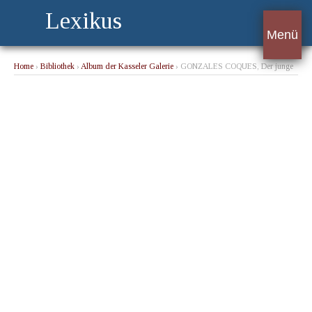
Lexikus
Menü
Home
›
Bibliothek
›
Album der Kasseler Galerie
› GONZALES COQUES, Der junge
Gelehrte und seine Schwester