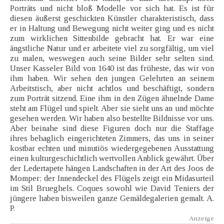
Porträts und nicht bloß Modelle vor sich hat. Es ist für
diesen äußerst geschickten Künstler charakteristisch, dass
er in Haltung und Bewegung nicht weiter ging und es nicht
zum wirklichen Sittenbilde gebracht hat. Er war eine
ängstliche Natur und er arbeitete viel zu sorgfältig, um viel
zu malen, weswegen auch seine Bilder sehr selten sind.
Unser Kasseler Bild von 1640 ist das früheste, das wir von
ihm haben. Wir sehen den jungen Gelehrten an seinem
Arbeitstisch, aber nicht achtlos und beschäftigt, sondern
zum Porträt sitzend. Eine ihm in den Zügen ähnelnde Dame
steht am Flügel und spielt. Aber sie sieht uns an und möchte
gesehen werden. Wir haben also bestellte Bildnisse vor uns.
Aber beinahe sind diese Figuren doch nur die Staffage
ihres behaglich eingerichteten Zimmers, das uns in seiner
kostbar echten und minutiös wiedergegebenen Ausstattung
einen kulturgeschichtlich wertvollen Anblick gewährt. Über
der Ledertapete hängen Landschaften in der Art des Joos de
Momper; der Innendeckel des Flügels zeigt ein Midasurteil
im Stil Brueghels. Coques sowohl wie David Teniers der
jüngere haben bisweilen ganze Gemäldegalerien gemalt. A.
P.