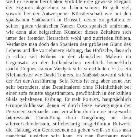
weil er seinem berühmten Vorbilde eine gewisse Eleganz
der Figuren abgesehen zu haben schien. Er galt viel,
sowohl bei der Antwerpener Künstlerschaft wie bei den
spanischen Statthaltern in Brüssel, denen zu gefallen er
seinen guten vlämischcn Namen Cocx spanisch umformte,
wie denn alle belgischen Künstler dieses Zeitalters sich
unter der fremden Herrschaft wohl und zufrieden fühlten.
Verdankte man doch den Spaniern den größeren Glanz des
Lebens und die vornehmere Haltung, das Höfische, das sich
ja schon seit Rubens in der vlämischen Malerei im
Gegensatz zu der holländischen reichlich bemerklich
macht. Coques ist von Vandyck sehr verschieden. Er ist ein
Kleinmeister wie David Teniers, im Maßstab sowohl wie in
der Art der Ausführung. Sein Kreis ist eng, aber seine Art
sehr besonders, eine Detailmalerei ohne Kleinlichkeit bei
einer aufs feinste abgestimmten, gewöhnlich in der kühlen
Skala gehaltenen Färbung. Er malt Porträts, hauptsächlich
Gruppenbildnisse, denen er durch leise Bewegungen der
Personen zueinander und vor allem durch eine ausgesucht
interessante Darstellung ihrer Umgebung mit dem
allerverschiedensten, stillebenartig ausgeführten Beiwerk
die Haltung von Genreszenen zu geben weiß, so dass man
manchmal unsicher sein kann, ob man überhaupt noch