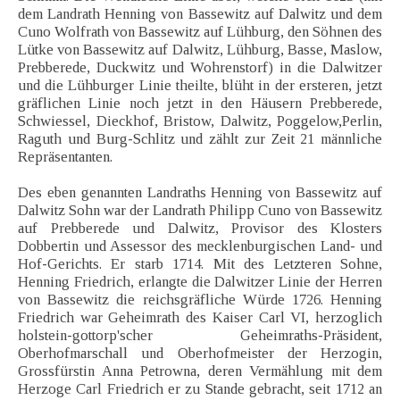
dem Landrath Henning von Bassewitz auf Dalwitz und dem
Cuno Wolfrath von Bassewitz auf Lühburg, den Söhnen des
Lütke von Bassewitz auf Dalwitz, Lühburg, Basse, Maslow,
Prebberede, Duckwitz und Wohrenstorf) in die Dalwitzer
und die Lühburger Linie theilte, blüht in der ersteren, jetzt
gräflichen Linie noch jetzt in den Häusern Prebberede,
Schwiessel, Dieckhof, Bristow, Dalwitz, Poggelow,Perlin,
Raguth und Burg-Schlitz und zählt zur Zeit 21 männliche
Repräsentanten.
Des eben genannten Landraths Henning von Bassewitz auf
Dalwitz Sohn war der Landrath Philipp Cuno von Bassewitz
auf Prebberede und Dalwitz, Provisor des Klosters
Dobbertin und Assessor des mecklenburgischen Land- und
Hof-Gerichts. Er starb 1714. Mit des Letzteren Sohne,
Henning Friedrich, erlangte die Dalwitzer Linie der Herren
von Bassewitz die reichsgräfliche Würde 1726. Henning
Friedrich war Geheimrath des Kaiser Carl VI, herzoglich
holstein-gottorp'scher Geheimraths-Präsident,
Oberhofmarschall und Oberhofmeister der Herzogin,
Grossfürstin Anna Petrowna, deren Vermählung mit dem
Herzoge Carl Friedrich er zu Stande gebracht, seit 1712 an