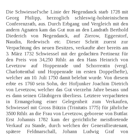
Die Schwiessel'sche Linie der Negendanck starb 1728 mit
Georg Philipp, herzoglich schleswig-holsteinischem
Conferenzrath, aus. Durch Erbgang und Vergleich mit den
andern Agnaten kam das Gut nun an den Landrath Berthold
Diederich von Negendanck, auf Zierow, Eggerstorf,
Naudin, Redewisch etc. Dieser Schritt zuerst zur
Verpachtung des neuen Besitzes, verkaufte aber bereits am
3. März 1732 Schwiessel mit der gedachten Pertinenz für
den Preis von 34,250 Rthlr. an den Hans Heinrich von
Levetzow auf Hoppenrade und Schorrentin (vergl.
Charlottenthal und Hoppenrade im ersten Doppelhefte),
welcher am 10. Juli 1750 damit belehnt wurde. Von diesem
erbte es 1760 sein Sohn, der Hofjunker Joachim Dietrich
von Levetzow, welcher das Gut vierzehn Jahre besass und
es dann seinen Gläubigern überliess. Letztere verpachteten
in Ermangelung einer Gelegenheit zum Verkaufen,
Schwiessel mit Gross Bützin (Trinitatis 1775) für jährliche
3500 Rthlr. an die Frau von Levetzow, geborene von Buttlar.
Erst Johannis 1782 kam der gerichtliche meistbietende
Verkauf zu Stande, durch welchen der Generallieutenant,
spätere Feldmarschall, Johann Ludwig Graf von