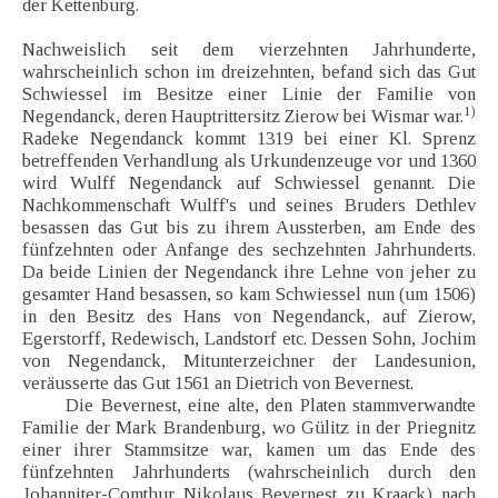
der Kettenburg.
Nachweislich seit dem vierzehnten Jahrhunderte,
wahrscheinlich schon im dreizehnten, befand sich das Gut
Schwiessel im Besitze einer Linie der Familie von
1)
Negendanck, deren Hauptrittersitz Zierow bei Wismar war.
Radeke Negendanck kommt 1319 bei einer Kl. Sprenz
betreffenden Verhandlung als Urkundenzeuge vor und 1360
wird Wulff Negendanck auf Schwiessel genannt. Die
Nachkommenschaft Wulff's und seines Bruders Dethlev
besassen das Gut bis zu ihrem Aussterben, am Ende des
fünfzehnten oder Anfange des sechzehnten Jahrhunderts.
Da beide Linien der Negendanck ihre Lehne von jeher zu
gesamter Hand besassen, so kam Schwiessel nun (um 1506)
in den Besitz des Hans von Negendanck, auf Zierow,
Egerstorff, Redewisch, Landstorf etc. Dessen Sohn, Jochim
von Negendanck, Mitunterzeichner der Landesunion,
veräusserte das Gut 1561 an Dietrich von Bevernest.
Die Bevernest, eine alte, den Platen stammverwandte
Familie der Mark Brandenburg, wo Gülitz in der Priegnitz
einer ihrer Stammsitze war, kamen um das Ende des
fünfzehnten Jahrhunderts (wahrscheinlich durch den
Johanniter-Comthur Nikolaus Bevernest zu Kraack) nach