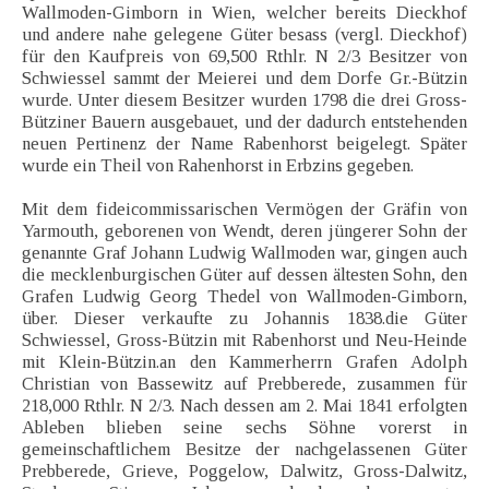
Wallmoden-Gimborn in Wien, welcher bereits Dieckhof
und andere nahe gelegene Güter besass (vergl. Dieckhof)
für den Kaufpreis von 69,500 Rthlr. N 2/3 Besitzer von
Schwiessel sammt der Meierei und dem Dorfe Gr.-Bützin
wurde. Unter diesem Besitzer wurden 1798 die drei Gross-
Bütziner Bauern ausgebauet, und der dadurch entstehenden
neuen Pertinenz der Name Rabenhorst beigelegt. Später
wurde ein Theil von Rahenhorst in Erbzins gegeben.
Mit dem fideicommissarischen Vermögen der Gräfin von
Yarmouth, geborenen von Wendt, deren jüngerer Sohn der
genannte Graf Johann Ludwig Wallmoden war, gingen auch
die mecklenburgischen Güter auf dessen ältesten Sohn, den
Grafen Ludwig Georg Thedel von Wallmoden-Gimborn,
über. Dieser verkaufte zu Johannis 1838.die Güter
Schwiessel, Gross-Bützin mit Rabenhorst und Neu-Heinde
mit Klein-Bützin.an den Kammerherrn Grafen Adolph
Christian von Bassewitz auf Prebberede, zusammen für
218,000 Rthlr. N 2/3. Nach dessen am 2. Mai 1841 erfolgten
Ableben blieben seine sechs Söhne vorerst in
gemeinschaftlichem Besitze der nachgelassenen Güter
Prebberede, Grieve, Poggelow, Dalwitz, Gross-Dalwitz,