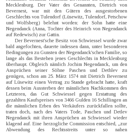
Mecklenburg. Der Vater des Genannten, Dietrich von
Bevernest, war mit den Gütern des ausgestorbenen
Geschlechts von Tulendorf (Lüsewitz, Tulendorf, Petschow
und Wolfsberg) belehnt worden; der Sohn hatte eine
Negendanck (Anna, Tochter des Heinrich von Negendanck
auf Redewisch) zur Gattin.
Der Bevernest'sche Besitz von Schwiessel wurde zwar
bald angefochten, dauerte indessen dann, unter besonderen
Bedingungen zu Gunsten der Negendanck'schen Familie, so
lange als das Bestehen jenes Geschlechts in Mecklenburg
überhaupt. Obgleich nämlich Jochim Negendanck, um den
Ansprüchen seiner Söhne Paschen und Dethlev zu
genügen, schon am 25. März 1574 mit Dietrich Bevernest
auf Lüsewitz einen Vertrag zu Stande gebracht hatte, kraft
dessen beim Aussterben der männlichen Nachkommen des
Letzteren, das Gut Schwiessel gegen Erstattung des
gezahlten Kaufspreises von 3466 Gulden 16 Schillingen an
die männlichen Erben des Verkäufers zurückfallen sollte,
traten doch, nach des Vaters Tode, Paschen und Detlev
Negendanck mit ihren Ansprüchen an Schwiessel wieder
klagend auf. Eine herzogliche Commission entschied, „zur
Abwendung des Rechtsstreits unter so nahen