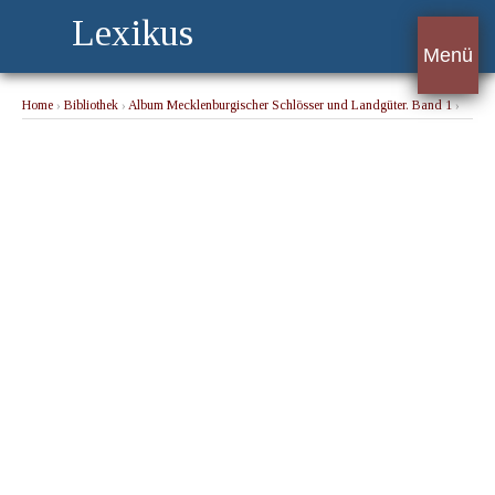
Lexikus
Menü
Home
›
Bibliothek
›
Album Mecklenburgischer Schlösser und Landgüter. Band 1
›
Schwiessel (Lehngut im ritterschaftlichen Amt Güstrow)