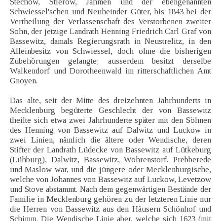
Stechow, Stierow, Jahmen und der ebengenannten
Schwiessel'schen und Neuheinder Güter, bis 1843 bei der
Vertheilung der Verlassenschaft des Verstorbenen zweiter
Sohn, der jetzige Landrath Henning Friedrich Carl Graf von
Bassewitz, damals Regierungsrath in Neustrelitz, in den
Alleinbesitz von Schwiessel, doch ohne die bisherigen
Zubehörungen gelangte; ausserdem besitzt derselbe
Walkendorf und Dorotheenwald im ritterschaftlichen Amt
Gnoyen.
Das alte, seit der Mitte des dreizehnten Jahrhunderts in
Mecklenburg begüterte Geschlecht der von Bassewitz
theilte sich etwa zwei Jahrhunderte später mit den Söhnen
des Henning von Bassewitz auf Dalwitz und Luckow in
zwei Linien, nämlich die ältere oder Wendische, deren
Stifter der Landrath Lüdecke von Bassewitz auf Lütkeburg
(Lühburg), Dalwitz, Bassewitz, Wohrenstorf, Prebberede
und Maslow war, und die jüngere oder Mecklenburgische,
welche von Johannes von Bassewitz auf Luckow, Levetzow
und Stove abstammt. Nach dem gegenwärtigen Bestände der
Familie in Mecklenburg gehören zu der letzteren Linie nur
die Herren von Bassewitz aus den Häusern Schönhof und
Schimm. Die Wendische Linie aber, welche sich 1623 (mit