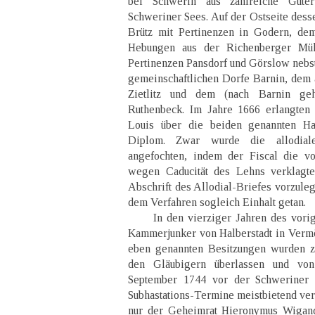
bei Schwerin aus zahlreiche Güte
Schweriner Sees. Auf der Ostseite dess
Brütz mit Pertinenzen in Godern, de
Hebungen aus der Richenberger Müh
Pertinenzen Pansdorf und Görslow nebs
gemeinschaftlichen Dorfe Barnin, dem 
Zietlitz und dem (nach Barnin ge
Ruthenbeck. Im Jahre 1666 erlangten
Louis über die beiden genannten Haup
Diplom. Zwar wurde die allodiale
angefochten, indem der Fiscal die vo
wegen Caducität des Lehns verklagte.
Abschrift des Allodial-Briefes vorzule
dem Verfahren sogleich Einhalt getan.
In den vierziger Jahren des vorigen
Kammerjunker von Halberstadt in Verm
eben genannten Besitzungen wurden z
den Gläubigern überlassen und vo
September 1744 vor der Schweriner J
Subhastations-Termine meistbietend verk
nur der Geheimrat Hieronymus Wigand