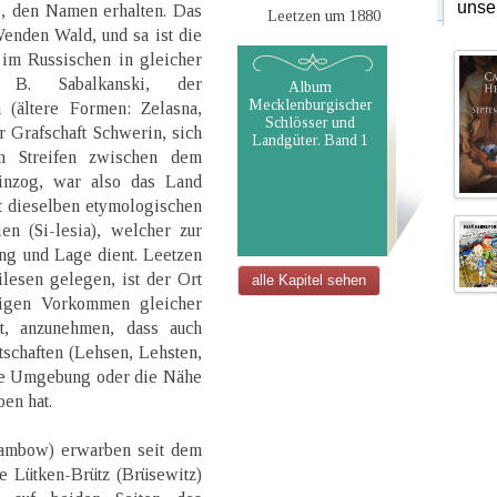
unse
g, den Namen erhalten. Das
Leetzen um 1880
enden Wald, und sa ist die
t im Russischen in gleicher
 B. Sabalkanski, der
Album
Mecklenburgischer
 (ältere Formen: Zelasna,
Schlösser und
r Grafschaft Schwerin, sich
Landgüter. Band 1
en Streifen zwischen dem
inzog, war also das Land
t dieselben etymologischen
n (Si-lesia), welcher zur
ng und Lage dient. Leetzen
lesen gelegen, ist der Ort
alle Kapitel sehen
figen Vorkommen gleicher
t, anzunehmen, dass auch
schaften (Lehsen, Lehsten,
ige Umgebung oder die Nähe
en hat.
rambow) erwarben seit dem
e Lütken-Brütz (Brüsewitz)