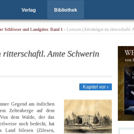
Verlag
Bibliothek
r Schlösser und Landgüter. Band 1
› Leetzen (Allodialgut im ritterschaftl.
 ritterschaftl. Amte Schwerin
Kapitel vor ›
ehmer Gegend am östlichen
dem Zeltenberge auf dem
. Von dem Walde, der das
eilweise noch bedeckt, hat
s Land Silesen (Zilesen,