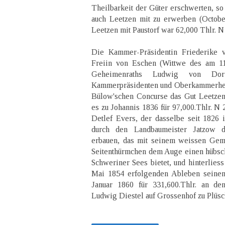
Theilbarkeit der Güter erschwerten, so 
auch Leetzen mit zu erwerben (Octobe
Leetzen mit Paustorf war 62,000 Thlr. N 
Die Kammer-Präsidentin Friederike 
Freiin von Eschen (Wittwe des am 11
Geheimenraths Ludwig von Dorn
Kammerpräsidenten und Oberkammerherr
Bülow'schen Concurse das Gut Leetzen 
es zu Johannis 1836 für 97,000.Thlr. N
Detlef Evers, der dasselbe seit 1826 i
durch den Landbaumeister Jatzow d
erbauen, das mit seinem weissen Gemä
Seitenthürmchen dem Auge einen hübsc
Schweriner Sees bietet, und hinterlies
Mai 1854 erfolgenden Ableben seinen
Januar 1860 für 331,600.Thlr. an den
Ludwig Diestel auf Grossenhof zu Plüsc