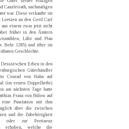
ie Güter seiner einzigen
nd Canzleirath, nachmaligen
tet war. Diese verkaufte im
d Leetzen an den Gerd Carl
aus einem zwar jetzt nicht
ber früher in den Ämtern
evismühlen, Lübz und Plau
v. Behr 1285) und öfter im
wähnten Geschlechte.
 Dessin'schen Erben in den
enburgischen Güterhändler
tto Conrad von Hahn auf
al (im ersten Doppelhefte)
on am nächsten Tage hatte
atthias Franz von Bülow auf
 eine Punctation mit ihm
änglich über die zwischen
en und die Zubehörigkeit
e oder zur Pertinenz
en erhoben, welche die