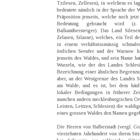
Tzilesen, Zellesen), in welchem es la
bedeutete nämlich in der Sprache der W
Präposition jenseits, welche noch jetz
Bedeutung gebraucht wird (z.
Balkanübersteiger). Das Land Silesen
Zelasen, Silasne), welches, ein Teil de
in einem verhältnissmässig schmal
östlichen Seeufer und der Warnow h
jenseits des Waldes, und sein Name ha
Wurzeln, wie der des Landes Schlesie
Bezeichnung einer ähnlichen Begrenzu
aber, an der Westgrenze des Landes Si
am Walde, und es ist, bei dem häu
lokaler Bedingungen in früherer Zei
manchen andern mecklenburgischen Ort
Leisten, Leitzen, Schlesien) die wald
eines grossen Waldes den Namen gegeb
Die Herren von Halberstadt (vergl. G
vierzehnten Jahrhundert von ihrem Sitz