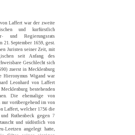
on Laffert war der zweite
schen und kurfürstlich
- und Regierungsrats
 21. September 1659, gest.
n Juristen seiner Zeit, mit
ischen seit Anfang des
chweisbare Geschlecht sich
90) zuerst in Mecklenburg
re Hieronymus Wigand war
ard Leonhard von Laffert
in Mecklenburg bestehenden
men. Die ehemalige von
h nur vorübergehend im von
n Laffert, welcher 1756 die
tz und Ruthenbeck gegen 7
tauscht und südöstlich von
-Leetzen angelegt hatte,