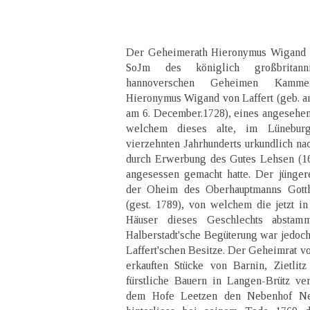
Der Geheimerath Hieronymus Wigand v
SoJm des königlich großbritanni
hannoverschen Geheimen Kammer
Hieronymus Wigand von Laffert (geb. am
am 6. December.1728), eines angesehene
welchem dieses alte, im Lüneburg
vierzehnten Jahrhunderts urkundlich na
durch Erwerbung des Gutes Lehsen (16
angesessen gemacht hatte. Der jünge
der Oheim des Oberhauptmanns Gotth
(gest. 1789), von welchem die jetzt 
Häuser dieses Geschlechts abstam
Halberstadt'sche Begüterung war jedoc
Laffert'schen Besitze. Der Geheimrat vo
erkauften Stücke von Barnin, Zietli
fürstliche Bauern in Langen-Brütz ver
dem Hofe Leetzen den Nebenhof Neu