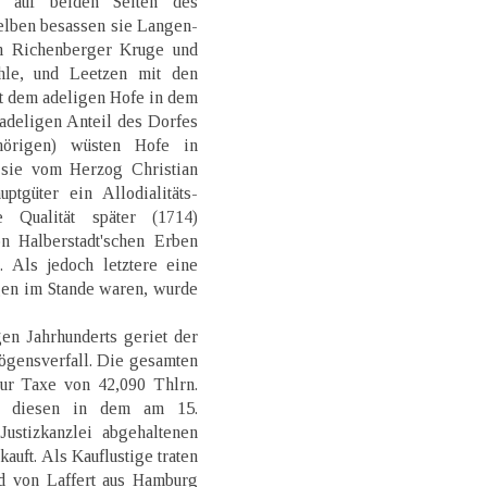
r auf beiden Seiten des
elben besassen sie Langen-
m Richenberger Kruge und
le, und Leetzen mit den
t dem adeligen Hofe in dem
adeligen Anteil des Dorfes
hörigen) wüsten Hofe in
 sie vom Herzog Christian
tgüter ein Allodialitäts-
 Qualität später (1714)
n Halberstadt'schen Erben
 Als jedoch letztere eine
gen im Stande waren, wurde
 Jahrhunderts geriet der
ögensverfall. Die gesamten
ur Taxe von 42,090 Thlrn.
n diesen in dem am 15.
ustizkanzlei abgehaltenen
auft. Als Kauflustige traten
 von Laffert aus Hamburg