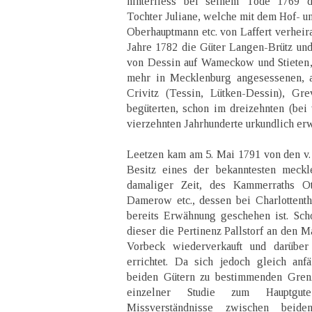
hinterliess bei seinem Tode 1769 d
Tochter Juliane, welche mit dem Hof- u
Oberhauptmann etc. von Laffert verheira
Jahre 1782 die Güter Langen-Brütz un
von Dessin auf Wameckow und Stieten, 
mehr in Mecklenburg angesessenen, a
Crivitz (Tessin, Lütken-Dessin), Gr
begüterten, schon im dreizehnten (bei 
vierzehnten Jahrhunderte urkundlich er
Leetzen kam am 5. Mai 1791 von den v.
Besitz eines der bekanntesten meckl
damaliger Zeit, des Kammerraths O
Damerow etc., dessen bei Charlottenth
bereits Erwähnung geschehen ist. Sch
dieser die Pertinenz Pallstorf an den M
Vorbeck wiederverkauft und darüber
errichtet. Da sich jedoch gleich anf
beiden Gütern zu bestimmenden Grenz
einzelner Studie zum Hauptgut
Missverständnisse zwischen beid