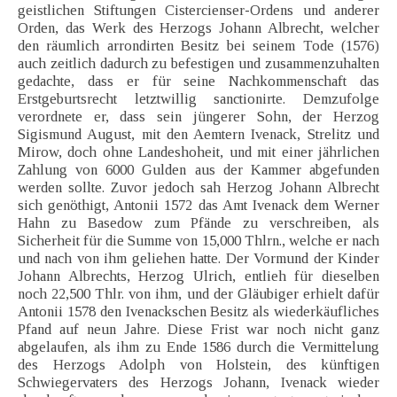
geistlichen Stiftungen Cistercienser-Ordens und anderer
Orden, das Werk des Herzogs Johann Albrecht, welcher
den räumlich arrondirten Besitz bei seinem Tode (1576)
auch zeitlich dadurch zu befestigen und zusammenzuhalten
gedachte, dass er für seine Nachkommenschaft das
Erstgeburtsrecht letztwillig sanctionirte. Demzufolge
verordnete er, dass sein jüngerer Sohn, der Herzog
Sigismund August, mit den Aemtern Ivenack, Strelitz und
Mirow, doch ohne Landeshoheit, und mit einer jährlichen
Zahlung von 6000 Gulden aus der Kammer abgefunden
werden sollte. Zuvor jedoch sah Herzog Johann Albrecht
sich genöthigt, Antonii 1572 das Amt Ivenack dem Werner
Hahn zu Basedow zum Pfände zu verschreiben, als
Sicherheit für die Summe von 15,000 Thlrn., welche er nach
und nach von ihm geliehen hatte. Der Vormund der Kinder
Johann Albrechts, Herzog Ulrich, entlieh für dieselben
noch 22,500 Thlr. von ihm, und der Gläubiger erhielt dafür
Antonii 1578 den Ivenackschen Besitz als wiederkäufliches
Pfand auf neun Jahre. Diese Frist war noch nicht ganz
abgelaufen, als ihm zu Ende 1586 durch die Vermittelung
des Herzogs Adolph von Holstein, des künftigen
Schwiegervaters des Herzogs Johann, Ivenack wieder