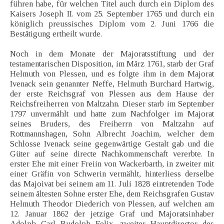
führen habe, für welchen Titel auch durch ein Diplom des
Kaisers Joseph II. vom 25. September 1765 und durch ein
königlich preussisches Diplom vom 2. Juni 1766 die
Bestätigung ertheilt wurde.
Noch in dem Monate der Majoratsstiftung und der
testamentarischen Disposition, im März 1761, starb der Graf
Helmuth von Plessen, und es folgte ihm in dem Majorat
Ivenack sein genannter Neffe, Helmuth Burchard Hartwig,
der erste Reichsgraf von Plessen aus dem Hause der
Reichsfreiherren von Maltzahn. Dieser starb im September
1797 unvermählt und hatte zum Nachfolger im Majorat
seines Bruders, des Freiherrn von Maltzahn auf
Rottmannshagen, Sohn Albrecht Joachim, welcher dem
Schlosse Ivenack seine gegenwärtige Gestalt gab und die
Güter auf seine directe Nachkommenschaft vererbte. In
erster Ehe mit einer Freiin von Wackerbarth, in zweiter mit
einer Gräfin von Schwerin vermählt, hinterliess derselbe
das Majoivat bei seinem am 11. Juli 1828 eintretenden Tode
seinem ältesten Sohne erster Ehe, dem Reichsgrafen Gustav
Helmuth Theodor Diederich von Plessen, auf welchen am
12. Januar 1862 der jetzige Graf und Majoratsinhaber
Adolph Carl Rudolph Felix, zweiter Hauptdirector des