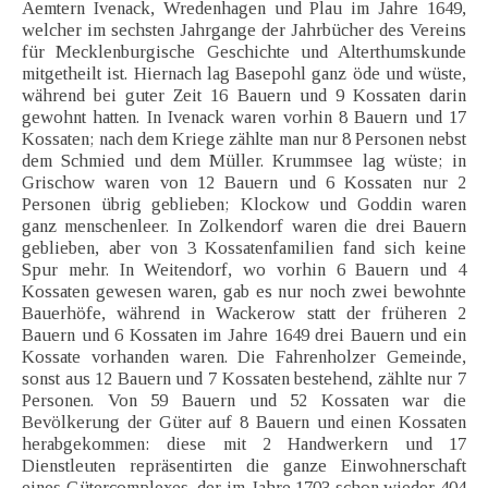
Aemtern Ivenack, Wredenhagen und Plau im Jahre 1649,
welcher im sechsten Jahrgange der Jahrbücher des Vereins
für Mecklenburgische Geschichte und Alterthumskunde
mitgetheilt ist. Hiernach lag Basepohl ganz öde und wüste,
während bei guter Zeit 16 Bauern und 9 Kossaten darin
gewohnt hatten. In Ivenack waren vorhin 8 Bauern und 17
Kossaten; nach dem Kriege zählte man nur 8 Personen nebst
dem Schmied und dem Müller. Krummsee lag wüste; in
Grischow waren von 12 Bauern und 6 Kossaten nur 2
Personen übrig geblieben; Klockow und Goddin waren
ganz menschenleer. In Zolkendorf waren die drei Bauern
geblieben, aber von 3 Kossatenfamilien fand sich keine
Spur mehr. In Weitendorf, wo vorhin 6 Bauern und 4
Kossaten gewesen waren, gab es nur noch zwei bewohnte
Bauerhöfe, während in Wackerow statt der früheren 2
Bauern und 6 Kossaten im Jahre 1649 drei Bauern und ein
Kossate vorhanden waren. Die Fahrenholzer Gemeinde,
sonst aus 12 Bauern und 7 Kossaten bestehend, zählte nur 7
Personen. Von 59 Bauern und 52 Kossaten war die
Bevölkerung der Güter auf 8 Bauern und einen Kossaten
herabgekommen: diese mit 2 Handwerkern und 17
Dienstleuten repräsentirten die ganze Einwohnerschaft
eines Gütercomplexes, der im Jahre 1703 schon wieder 404