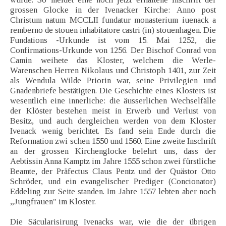
grossen Glocke in der Ivenacker Kirche: Anno post
Christum natum MCCLII fundatur monasterium iuenack a
remberno de stouen inhabitatore castri (in) stouenhagen. Die
Fundations -Urkunde ist vom 15. Mai 1252, die
Confirmations-Urkunde von 1256. Der Bischof Conrad von
Camin weihete das Kloster, welchem die Werle-
Warenschen Herren Nikolaus und Christoph 1401, zur Zeit
als Wendula Wilde Priorin war, seine Privilegien und
Gnadenbriefe bestätigten. Die Geschichte eines Klosters ist
wesentlich eine innerliche: die äusserlichen Wechselfälle
der Klöster bestehen meist in Erwerb und Verlust von
Besitz, und auch dergleichen werden von dem Kloster
Ivenack wenig berichtet. Es fand sein Ende durch die
Reformation zwi schen 1550 und 1560. Eine zweite Inschrift
an der grossen Kirchenglocke belehrt uns, dass der
Aebtissin Anna Kamptz im Jahre 1555 schon zwei fürstliche
Beamte, der Präfectus Claus Pentz und der Quästor Otto
Schröder, und ein evangelischer Prediger (Concionator)
Eddeling zur Seite standen. Im Jahre 1557 lebten aber noch
„Jungfrauen" im Kloster.
Die Säcularisirung Ivenacks war, wie die der übrigen