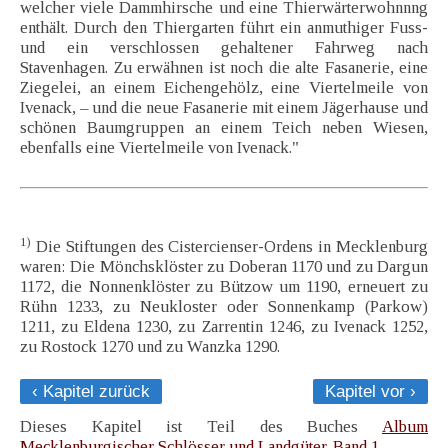
welcher viele Dammhirsche und eine Thierwärterwohnnng
enthält. Durch den Thiergarten führt ein anmuthiger Fuss-
und ein verschlossen gehaltener Fahrweg nach
Stavenhagen. Zu erwähnen ist noch die alte Fasanerie, eine
Ziegelei, an einem Eichengehölz, eine Viertelmeile von
Ivenack, – und die neue Fasanerie mit einem Jägerhause und
schönen Baumgruppen an einem Teich neben Wiesen,
ebenfalls eine Viertelmeile von Ivenack."
1)
Die Stiftungen des Cistercienser-Ordens in Mecklenburg
waren: Die Mönchsklöster zu Doberan 1170 und zu Dargun
1172, die Nonnenklöster zu Bützow um 1190, erneuert zu
Rühn 1233, zu Neukloster oder Sonnenkamp (Parkow)
1211, zu Eldena 1230, zu Zarrentin 1246, zu Ivenack 1252,
zu Rostock 1270 und zu Wanzka 1290.
‹ Kapitel zurück
Kapitel vor ›
Dieses Kapitel ist Teil des Buches
Album
Mecklenburgischer Schlösser und Landgüter. Band 1