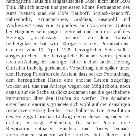
herzoghche Haus die eingetauschten Güter nicht über 3500
Thlr. Jährlich nutzen und geniessen könne. Pertinentien des
Amts Ivenack sind die Höfe Bauhoff, Schlack-kendorff,
Fahrenholtz, Krummen-See, Goddien, Basepohl und
Wackerow." Dass von Koppelow sich von seinen Gütern
bei Hagenow sehr ungern getrennt und sich erst auf des
Herzogs „unablässige Instanz" zu dem Tausch
herbeigelassen hat, wird übrigens in dem Permutations-
Contract vom 10. April 1709 herzoglicher Seits selbst
ausgesprochen. Die herzogliche Kammer vertrat jedoch
noch zu Anfang der fünfziger Jahre in einer an den Herzog
Christian Ludwig gerichteten Vorstellung und später unter
dem Herzog Friedrich die Ansicht, dass bei der Permutirung
dem herzoglichen Hause eine enorme Läsion zugefügt
worden sei, und that Anfrage wegen der Möglichkeit, noch
damals auf die Sache zurückzukommen und die geschehene
Permutation über den Haufen zu werfen. Die Annahme
einer laesio enormis gründete sich wohl auf den damaligen
respectiven Ertrag beider Tauschobjecte. Die Resolution
des Herzogs Christian Ludwig deutet dieses an, indem er
erklärt, er trage Bedenken, für seine Person eine
Revocation sothanen Handels und Amtes Ivenack
vorzunehmen, sondern wolle solches, bei näherer und