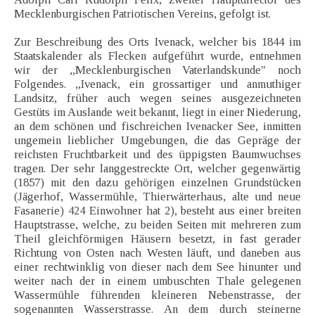
Mecklenburgischen Patriotischen Vereins, gefolgt ist.
Zur Beschreibung des Orts Ivenack, welcher bis 1844 im
Staatskalender als Flecken aufgeführt wurde, entnehmen
wir der „Mecklenburgischen Vaterlandskunde" noch
Folgendes. „Ivenack, ein grossartiger und anmuthiger
Landsitz, früher auch wegen seines ausgezeichneten
Gestüts im Auslande weit bekannt, liegt in einer Niederung,
an dem schönen und fischreichen Ivenacker See, inmitten
ungemein lieblicher Umgebungen, die das Gepräge der
reichsten Fruchtbarkeit und des üppigsten Baumwuchses
tragen. Der sehr langgestreckte Ort, welcher gegenwärtig
(1857) mit den dazu gehörigen einzelnen Grundstücken
(Jägerhof, Wassermühle, Thierwärterhaus, alte und neue
Fasanerie) 424 Einwohner hat 2), besteht aus einer breiten
Hauptstrasse, welche, zu beiden Seiten mit mehreren zum
Theil gleichförmigen Häusern besetzt, in fast gerader
Richtung von Osten nach Westen läuft, und daneben aus
einer rechtwinklig von dieser nach dem See hinunter und
weiter nach der in einem umbuschten Thale gelegenen
Wassermühle führenden kleineren Nebenstrasse, der
sogenannten Wasserstrasse. An dem durch steinerne