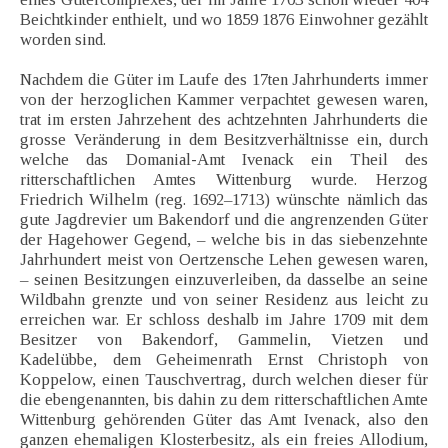
Beichtkinder enthielt, und wo 1859 1876 Einwohner gezählt
worden sind.
Nachdem die Güter im Laufe des 17ten Jahrhunderts immer
von der herzoglichen Kammer verpachtet gewesen waren,
trat im ersten Jahrzehent des achtzehnten Jahrhunderts die
grosse Veränderung in dem Besitzverhältnisse ein, durch
welche das Domanial-Amt Ivenack ein Theil des
ritterschaftlichen Amtes Wittenburg wurde. Herzog
Friedrich Wilhelm (reg. 1692–1713) wünschte nämlich das
gute Jagdrevier um Bakendorf und die angrenzenden Güter
der Hagehower Gegend, – welche bis in das siebenzehnte
Jahrhundert meist von Oertzensche Lehen gewesen waren,
– seinen Besitzungen einzuverleiben, da dasselbe an seine
Wildbahn grenzte und von seiner Residenz aus leicht zu
erreichen war. Er schloss deshalb im Jahre 1709 mit dem
Besitzer von Bakendorf, Gammelin, Vietzen und
Kadelübbe, dem Geheimenrath Ernst Christoph von
Koppelow, einen Tauschvertrag, durch welchen dieser für
die ebengenannten, bis dahin zu dem ritterschaftlichen Amte
Wittenburg gehörenden Güter das Amt Ivenack, also den
ganzen ehemaligen Klosterbesitz, als ein freies Allodium,