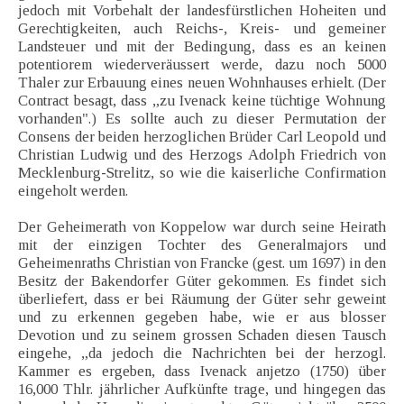
jedoch mit Vorbehalt der landesfürstlichen Hoheiten und
Gerechtigkeiten, auch Reichs-, Kreis- und gemeiner
Landsteuer und mit der Bedingung, dass es an keinen
potentiorem wiederveräussert werde, dazu noch 5000
Thaler zur Erbauung eines neuen Wohnhauses erhielt. (Der
Contract besagt, dass „zu Ivenack keine tüchtige Wohnung
vorhanden".) Es sollte auch zu dieser Permutation der
Consens der beiden herzoglichen Brüder Carl Leopold und
Christian Ludwig und des Herzogs Adolph Friedrich von
Mecklenburg-Strelitz, so wie die kaiserliche Confirmation
eingeholt werden.
Der Geheimerath von Koppelow war durch seine Heirath
mit der einzigen Tochter des Generalmajors und
Geheimenraths Christian von Francke (gest. um 1697) in den
Besitz der Bakendorfer Güter gekommen. Es findet sich
überliefert, dass er bei Räumung der Güter sehr geweint
und zu erkennen gegeben habe, wie er aus blosser
Devotion und zu seinem grossen Schaden diesen Tausch
eingehe, „da jedoch die Nachrichten bei der herzogl.
Kammer es ergeben, dass Ivenack anjetzo (1750) über
16,000 Thlr. jährlicher Aufkünfte trage, und hingegen das