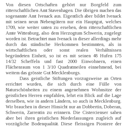
Von diesen Ortschaften gehört nur Borgfeld zum
ritterschaftlichen Amt Stavenhagen. Die übrigen machen das
sogenannte Amt Ivenack aus. Eigentlich aber bildet Ivenack
mit seinen neun Nebengütern nur ein Hauptgut, welches
1709, wie weiter unten zu ersehen, dem ritterschaftlichen
Amte Wittenburg, also dem Herzogtum Schwerin, zugelegt
worden ist. Betrachtet man Ivenack in dieser allerdings mehr
durch das ständische Herkommen bestimmten, als in
wirtschaftlichen oder sonst realen Verhältnissen
begründeten Einheit, so ist es mit seinen 48 Hufen 175
14/32 Scheffeln und fast 2000 Einwohnern, einen
Flächenraum von 1 3/10 Quadratmeilen einnehmend, bei
weitem das grösste Gut Mecklenburgs.
Dass geistliche Stiftungen vorzugsweise an Orten
errichtet wurden, die sich durch eine Fülle von
Naturschönheiten zu einem angenehmen Wohnsitze der
geistlichen Herren empfahlen, lehrt ein Blick auf die Lage
derselben, wie in andern Ländern, so auch in Mecklenburg.
Wir brauchen in dieser Hinsicht nur an Dobbertin, Doberan,
Schwerin, Zarrentin zu erinnern. Die Cistercienser sahen
aber bei ihren geistlichen Niederlassungen zugleich auf
vorzügliche Bodenqualität. Diese fleissigen Pioniere der