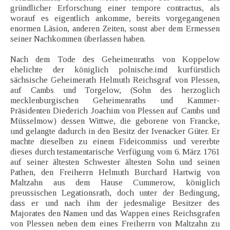
gründlicher Erforschung einer tempore contractus, als
worauf es eigentlich ankomme, bereits vorgegangenen
enormen Läsion, anderen Zeiten, sonst aber dem Ermessen
seiner Nachkommen überlassen haben.
Nach dem Tode des Geheimenraths von Koppelow
ehelichte der königlich polnische.imd kurfürstlich
sächsische Geheimerath Helmuth Reichsgraf von Plessen,
auf Cambs und Torgelow, (Sohn des herzoglich
mecklenburgischen Geheimenraths und Kammer-
Präsidenten Diederich Joachim von Plessen auf Cambs und
Müsselmow) dessen Wittwe, die geborene von Francke,
und gelangte dadurch in den Besitz der Ivenacker Güter. Er
machte dieselben zu einem Fideicommiss und vererbte
dieses durch testamentarische Verfügung vom 6. März 1761
auf seiner ältesten Schwester ältesten Sohn und seinen
Pathen, den Freiherrn Helmuth Burchard Hartwig von
Maltzahn aus dem Hause Cummerow, königlich
preussischen Legationsrath, doch unter der Bedingung,
dass er und nach ihm der jedesmalige Besitzer des
Majorates den Namen und das Wappen eines Reichsgrafen
von Plessen neben dem eines Freiherrn von Maltzahn zu