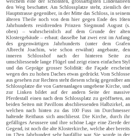
welchem eine der schönsten, grossartigsten Lindenalleen
den Weg beschattet. Am Schlossplatze steht, ziemlich der
Hauptstrasse gegenüber, in der Mitte das Schloss, in seinem
älteren Theile noch von dem hier gegen Ende des 16ten
Jahrhunderts residirenden Prinzen Siegmund August (s.
oben) – wahrscheinlich auf dem Grunde der alten
Klostergebäude – erbaut; dasselbe hat zwei erst im Anfang
des gegenwärtigen Jahrhunderts (unter dem Grafen
Albrecht Joachim, wie schon erwähnt) angebaute, den
inneren Schlosshof nach der hinteren Seite zu
umschliessende lange Flügel und zeigt einen einfachen Styl
und das Gepräge grosser Solidität; die Façade erscheint
wegen des zu hohen Daches etwas gedrückt. Vom Schlosse
aus gesehen zur Rechten steht diesem schräg gegenüber am
Schlossplatze die von Gartenanlagen umgebene Kirche, und
zur Linken bildet auf der andern Seite der massive
Pferdestall einen nach dem Schlossplatz zu geöffneten, an
beiden Seiten mit Pavillons abschliessenden Halbzirkel, an
welchen nach hinten zu das 100 Fuss im Durchmesser
haltende Reithaus sich anschliesst. Die Kirche, durch ihr
gefälliges Aeussere und ihre schöne Lage eine Zierde der
Gegend, ist noch die alte Klosterkirche, welche aber bereits
im 17ten Jahrhundert sehr baufällig war. Sie wurde in der