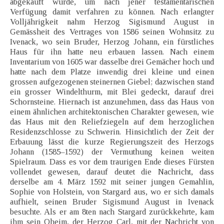
abgekauft wurde, um nach jener testamentarischen
Verfügung damit verfahren zu können. Nach erlangter
Volljährigkeit nahm Herzog Sigismund August in
Gemässheit des Vertrages von 1586 seinen Wohnsitz zu
Ivenack, wo sein Bruder, Herzog Johann, ein fürstliches
Haus für ihn hatte neu erbauen lassen. Nach einem
Inventarium von 1605 war dasselbe drei Gemächer hoch und
hatte nach dem Platze inwendig drei kleine und einen
grossen aufgezogenen steinernen Giebel; dazwischen stand
ein grosser Windelthurm, mit Blei gedeckt, darauf drei
Schornsteine. Hiernach ist anzunehmen, dass das Haus von
einem ähnlichen architektonischen Charakter gewesen, wie
das Haus mit den Reliefziegeln auf dem herzoglichen
Residenzschlosse zu Schwerin. Hinsichtlich der Zeit der
Erbauung lässt die kurze Regierungszeit des Herzogs
Johann (1585–1592) der Vermuthung keinen weiten
Spielraum. Dass es vor dem traurigen Ende dieses Fürsten
vollendet gewesen, darauf deutet die Nachricht, dass
derselbe am 4. März 1592 mit seiner jungen Gemahlin,
Sophie von Holstein, von Stargard aus, wo er sich damals
aufhielt, seinen Bruder Sigismund August in Ivenack
besuchte. Als er am 8ten nach Stargard zurückkehrte, kam
ihm sein Oheim, der Herzog Carl, mit der Nachricht von