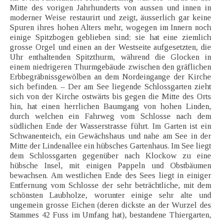
Mitte des vorigen Jahrhunderts von aussen und innen in
moderner Weise restaurirt und zeigt, äusserlich gar keine
Spuren ihres hohen Alters mehr, wogegen im Innern noch
einige Spitzbogen geblieben sind; sie hat eine ziemlich
grosse Orgel und einen an der Westseite aufgesetzten, die
Uhr enthaltenden Spitzthurm, während die Glocken in
einem niedrigeren Thurmgebäude zwischen den gräflichen
Erbbegräbnissgewölben an dem Nordeingange der Kirche
sich befinden. – Der am See liegende Schlossgarten zieht
sich von der Kirche ostwärts bis gegen die Mitte des Orts
hin, hat einen herrlichen Baumgang von hohen Linden,
durch welchen ein Fahrweg vom Schlosse nach dem
südlichen Ende der Wasserstrasse führt. Im Garten ist ein
Schwanenteich, ein Gewächshaus und nahe am See in der
Mitte der Lindenallee ein hübsches Gartenhaus. Im See liegt
dem Schlossgarten gegenüber nach Klockow zu eine
hübsche Insel, mit einigen Pappeln und Obstbäumen
bewachsen. Am westlichen Ende des Sees liegt in einiger
Entfernung vom Schlosse der sehr beträchtliche, mit dem
schönsten Laubholze, worunter einige sehr alte und
ungemein grosse Eichen (deren dickste an der Wurzel des
Stammes 42 Fuss im Umfang hat), bestandene Thiergarten,