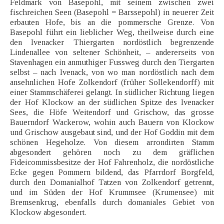
Feldmark von Basepohl, mit seinem zwischen zwei
fischreichen Seen (Basepohl = Barssepohl) in neuerer Zeit
erbauten Hofe, bis an die pommersche Grenze. Von
Basepohl führt ein lieblicher Weg, theilweise durch eine
den Ivenacker Thiergarten nordöstlich begrenzende
Lindenallee von seltener Schönheit, – andererseits von
Stavenhagen ein anmuthiger Fussweg durch den Tiergarten
selbst – nach Ivenack, von wo man nordöstlich nach dem
ansehnlichen Hofe Zolkendorf (früher Sollekendorff) mit
einer Stammschäferei gelangt. In südlicher Richtung liegen
der Hof Klockow an der südlichen Spitze des Ivenacker
Sees, die Höfe Weitendorf und Grischow, das grosse
Bauerndorf Wackerow, wohin auch Bauern von Klockow
und Grischow ausgebaut sind, und der Hof Goddin mit dem
schönen Hegeholze. Von diesem arrondirten Stamm
abgesondert gehören noch zu dem gräflichen
Fideicommissbesitze der Hof Fahrenholz, die nordöstliche
Ecke gegen Pommern bildend, das Pfarrdorf Borgfeld,
durch den Domanialhof Tatzen von Zolkendorf getrennt,
und im Süden der Hof Krummsee (Krumensee) mit
Bremsenkrug, ebenfalls durch domaniales Gebiet von
Klockow abgesondert.