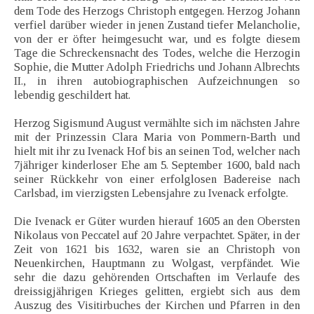
dem Tode des Herzogs Christoph entgegen. Herzog Johann
verfiel darüber wieder in jenen Zustand tiefer Melancholie,
von der er öfter heimgesucht war, und es folgte diesem
Tage die Schreckensnacht des Todes, welche die Herzogin
Sophie, die Mutter Adolph Friedrichs und Johann Albrechts
II., in ihren autobiographischen Aufzeichnungen so
lebendig geschildert hat.
Herzog Sigismund August vermählte sich im nächsten Jahre
mit der Prinzessin Clara Maria von Pommern-Barth und
hielt mit ihr zu Ivenack Hof bis an seinen Tod, welcher nach
7jähriger kinderloser Ehe am 5. September 1600, bald nach
seiner Rückkehr von einer erfolglosen Badereise nach
Carlsbad, im vierzigsten Lebensjahre zu Ivenack erfolgte.
Die Ivenack er Güter wurden hierauf 1605 an den Obersten
Nikolaus von Peccatel auf 20 Jahre verpachtet. Später, in der
Zeit von 1621 bis 1632, waren sie an Christoph von
Neuenkirchen, Hauptmann zu Wolgast, verpfändet. Wie
sehr die dazu gehörenden Ortschaften im Verlaufe des
dreissigjährigen Krieges gelitten, ergiebt sich aus dem
Auszug des Visitirbuches der Kirchen und Pfarren in den