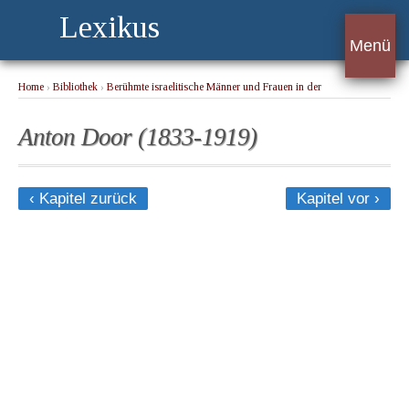
Lexikus
Menü
Home
›
Bibliothek
›
Berühmte israelitische Männer und Frauen in der
Kulturgeschichte der Menschheit 1. Band
› Anton Door (1833-1919)
Anton Door (1833-1919)
‹ Kapitel zurück
Kapitel vor ›