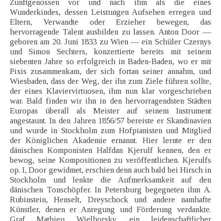
Zunftgenossen vor und nach ihm als die eines
Wunderkindes, dessen Leistungen Aufsehen erregen und
Eltern, Verwandte oder Erzieher bewegen, das
hervorragende Talent ausbilden zu lassen. Anton Door —
geboren am 20. Juni 1833 zu Wien — ein Schüler Czernys
und Simon Sechters, konzertierte bereits mit seinem
siebenten Jahre so erfolgreich in Baden-Baden, wo er mit
Pixis zusammenkam, der sich fortan seiner annahm, und
Wiesbaden, dass der Weg, der ihn zum Ziele führen sollte,
der eines Klaviervirtuosen, ihm nun klar vorgeschrieben
war. Bald finden wir ihn in den hervorragendsten Städten
Europas überall als Meister auf seinem Instrument
angestaunt. In den Jahren 1856/57 bereiste er Skandinavien
und wurde in Stockholm zum Hofpianisten und Mitglied
der Königlichen Akademie ernannt. Hier lernte er den
dänischen Komponisten Halfdan Kjerulf kennen, den er
bewog, seine Kompositionen zu veröffentlichen. Kjerulfs
op. I, Door gewidmet, erschien denn auch bald bei Hirsch in
Stockholm und lenkte die Aufmerksamkeit auf den
dänischen Tonschöpfer. In Petersburg begegneten ihm A.
Rubinstein, Henselt, Dreyschock und andere namhafte
Künstler, denen er Anregung und Förderung verdankte.
Graf Mathieu Wielhorsky, ein leidenschaftlicher