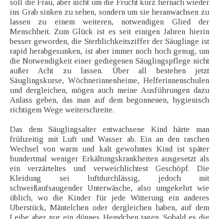
soll die Frau, aber nicht um die Frucht kurz hernach wieder
ins Grab sinken zu sehen, sondern um sie heranwachsen zu
lassen zu einem weiteren, notwendigen Glied der
Menschheit. Zum Glück ist es seit einigen Jahren hierin
besser geworden, die Sterblichkeitsziffer der Säuglinge ist
rapid herabgesunken, ist aber immer noch hoch genug, um
die Notwendigkeit einer gediegenen Säuglingspflege nicht
außer Acht zu lassen. Über all bestehen jetzt
Säuglingskurse, Wöchnerinnenheime, Helferinnenschulen
und dergleichen, mögen auch meine Ausführungen dazu
Anlass geben, das man auf dem begonnenen, hygienisch
richtigem Wege weiterschreite.
Das dem Säuglingsalter entwachsene Kind härte man
frühzeitig mit Luft und Wasser ab. Ein an den raschen
Wechsel von warm und kalt gewohntes Kind ist später
hundertmal weniger Erkältungskrankheiten ausgesetzt als
ein verzärteltes und verweichlichtest Geschöpf. Die
Kleidung sei luftdurchlässig, jedoch mit
schweißaufsaugender Unterwäsche, also umgekehrt wie
üblich, wo die Kinder für jede Witterung ein anderes
Uberstück, Mäntelchen oder dergleichen haben, auf dem
Leibe aber nur ein dünnes Hemdchen tagen. Sobald es die