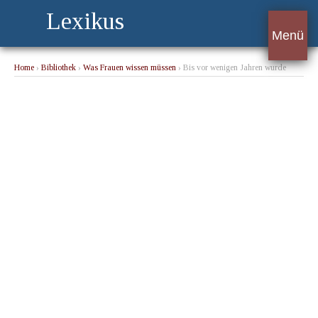
Lexikus
Menü
Home
›
Bibliothek
›
Was Frauen wissen müssen
› Bis vor wenigen Jahren wurde
seitens der Mütterwelt arg gesündigt in der Säuglingspflege.