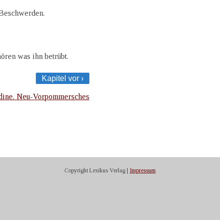
d Beschwerden.
ören was ihn betrübt.
Kapitel vor ›
dine. Neu-Vorpommersches
Copyright Lexikus Verlag |
Impressum