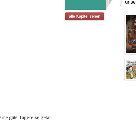
unse
alle Kapitel sehen
ine gute Tagereise getan.