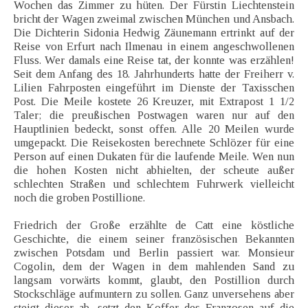
Wochen das Zimmer zu hüten. Der Fürstin Liechtenstein
bricht der Wagen zweimal zwischen München und Ansbach.
Die Dichterin Sidonia Hedwig Zäunemann ertrinkt auf der
Reise von Erfurt nach Ilmenau in einem angeschwollenen
Fluss. Wer damals eine Reise tat, der konnte was erzählen!
Seit dem Anfang des 18. Jahrhunderts hatte der Freiherr v.
Lilien Fahrposten eingeführt im Dienste der Taxisschen
Post. Die Meile kostete 26 Kreuzer, mit Extrapost 1 1/2
Taler; die preußischen Postwagen waren nur auf den
Hauptlinien bedeckt, sonst offen. Alle 20 Meilen wurde
umgepackt. Die Reisekosten berechnete Schlözer für eine
Person auf einen Dukaten für die laufende Meile. Wen nun
die hohen Kosten nicht abhielten, der scheute außer
schlechten Straßen und schlechtem Fuhrwerk vielleicht
noch die groben Postillione.
Friedrich der Große erzählte de Catt eine köstliche
Geschichte, die einem seiner französischen Bekannten
zwischen Potsdam und Berlin passiert war. Monsieur
Cogolin, dem der Wagen in dem mahlenden Sand zu
langsam vorwärts kommt, glaubt, den Postillion durch
Stockschläge aufmuntern zu sollen. Ganz unversehens aber
steigt dieser ab, setzt den Koffer des Franzosen auf die