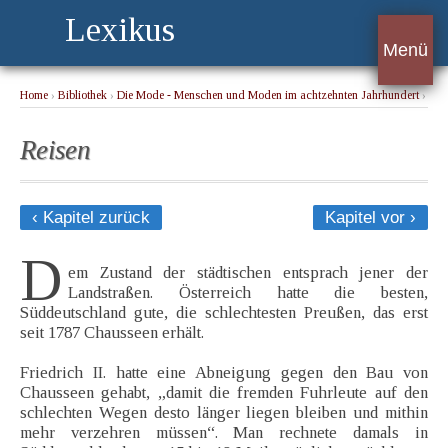
Lexikus
Menü
Home
›
Bibliothek
›
Die Mode - Menschen und Moden im achtzehnten Jahrhundert
›
Reisen
Reisen
‹ Kapitel zurück
Kapitel vor ›
D
em Zustand der städtischen entsprach jener der
Landstraßen. Österreich hatte die besten,
Süddeutschland gute, die schlechtesten Preußen, das erst
seit 1787 Chausseen erhält.
Friedrich II. hatte eine Abneigung gegen den Bau von
Chausseen gehabt, „damit die fremden Fuhrleute auf den
schlechten Wegen desto länger liegen bleiben und mithin
mehr verzehren müssen“. Man rechnete damals in