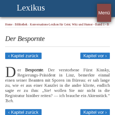
Lexikus
Menü
Home
›
Bibliothek
›
Konversations-Lexikon für Geist, Witz und Humor - Band 1 - B
› Der Bespornte
Der Bespornte
‹ Kapitel zurück
Kapitel vor ›
D
er
Bespornte
. Der verstorbene Fürst Kinsky,
Regierungs-Präsident in Linz, bemerkte einmal
einen seiner Beamten mit Sporen im Büreau; er sah lange
zu, wie er aus einer Kanzlei in die andre klirrte, endlich
sagte er zu ihm: „Sie! wollen Sie mir nicht in die
Registratur hinüber reiten? — ich brauche ein Aktenstück.“
Tsch.
‹ Kapitel zurück
Kapitel vor ›