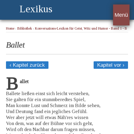
Lexikus
Menü
Home
›
Bibliothek
›
Konversations-Lexikon für Geist, Witz und Humor - Band 1 - B
› Ballet
Ballet
‹ Kapitel zurück
Kapitel vor ›
B
allet
Ballete ließen einst sich leicht verstehen,
Sie galten für ein stummberedtes Spiel,
Man konnte Lust und Schmerz im Bilde sehen,
Und Deutung fand ein jegliches Gefühl.
Wer aber jetzt will etwas Näh'res wissen
Von dem, was auf der Bühne vor sich geht,
Wird oft den Nachbar darum fragen müssen,