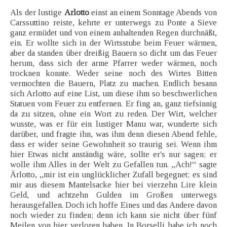
Als der lustige
Arlotto
einst an einem Sonntage Abends von
Carssuttino reiste, kehrte er unterwegs zu Ponte a Sieve
ganz ermüdet und von einem anhaltenden Regen durchnäßt,
ein. Er wollte sich in der Wirtsstube beim Feuer wärmen,
aber da standen über dreißig Bauern so dicht um das Feuer
herum, dass sich der arme Pfarrer weder wärmen, noch
trocknen konnte. Weder seine noch des Wirtes Bitten
vermochten die Bauern, Platz zu machen. Endlich besann
sich Arlotto auf eine List, um diese ihm so beschwerlichen
Statuen vom Feuer zu entfernen. Er fing an, ganz tiefsinnig
da zu sitzen, ohne ein Wort zu reden. Der Wirt, welcher
wusste, was er für ein lustiger Manu war, wunderte sich
darüber, und fragte ihn, was ihm denn diesen Abend fehle,
dass er wider seine Gewohnheit so traurig sei. Wenn ihm
hier Etwas nicht anständig wäre, sollte er's nur sagen; er
wolle ihm Alles in der Welt zu Gefallen tun. „Ach!“ sagte
Ärlotto, „mir ist ein unglücklicher Zufall begegnet; es sind
mir aus diesem Mantelsacke hier bei vierzehn Lire klein
Geld, und achtzehn Gulden im Großen unterwegs
herausgefallen. Doch ich hoffe Eines und das Andere davon
noch wieder zu finden; denn ich kann sie nicht über fünf
Meilen von hier verloren haben. In Borselli habe ich noch