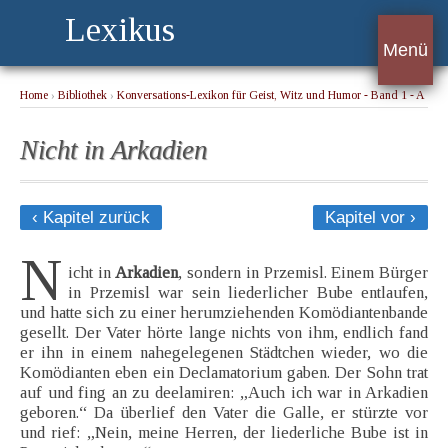
Lexikus
Menü
Home
›
Bibliothek
›
Konversations-Lexikon für Geist, Witz und Humor - Band 1 - A
› Nicht in Arkadien
Nicht in Arkadien
‹ Kapitel zurück
Kapitel vor ›
N
icht in
Arkadien
, sondern in Przemisl. Einem Bürger
in Przemisl war sein liederlicher Bube entlaufen,
und hatte sich zu einer herumziehenden Komödiantenbande
gesellt. Der Vater hörte lange nichts von ihm, endlich fand
er ihn in einem nahegelegenen Städtchen wieder, wo die
Komödianten eben ein Declamatorium gaben. Der Sohn trat
auf und fing an zu deelamiren: „Auch ich war in Arkadien
geboren.“ Da überlief den Vater die Galle, er stürzte vor
und rief: „Nein, meine Herren, der liederliche Bube ist in