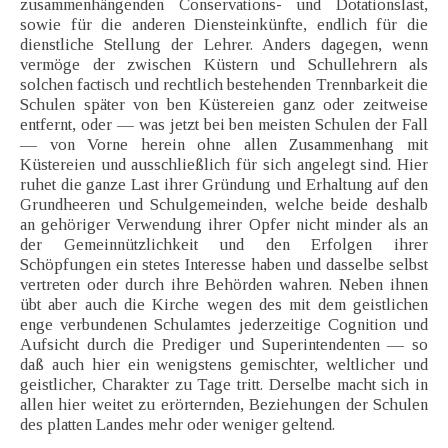
zusammenhängenden Conservations- und Dotationslast,
sowie für die anderen Diensteinkünfte, endlich für die
dienstliche Stellung der Lehrer. Anders dagegen, wenn
vermöge der zwischen Küstern und Schullehrern als
solchen factisch und rechtlich bestehenden Trennbarkeit die
Schulen später von ben Küstereien ganz oder zeitweise
entfernt, oder — was jetzt bei ben meisten Schulen der Fall
— von Vorne herein ohne allen Zusammenhang mit
Küstereien und ausschließlich für sich angelegt sind. Hier
ruhet die ganze Last ihrer Gründung und Erhaltung auf den
Grundheeren und Schulgemeinden, welche beide deshalb
an gehöriger Verwendung ihrer Opfer nicht minder als an
der Gemeinnützlichkeit und den Erfolgen ihrer
Schöpfungen ein stetes Interesse haben und dasselbe selbst
vertreten oder durch ihre Behörden wahren. Neben ihnen
übt aber auch die Kirche wegen des mit dem geistlichen
enge verbundenen Schulamtes jederzeitige Cognition und
Aufsicht durch die Prediger und Superintendenten — so
daß auch hier ein wenigstens gemischter, weltlicher und
geistlicher, Charakter zu Tage tritt. Derselbe macht sich in
allen hier weitet zu erörternden, Beziehungen der Schulen
des platten Landes mehr oder weniger geltend.