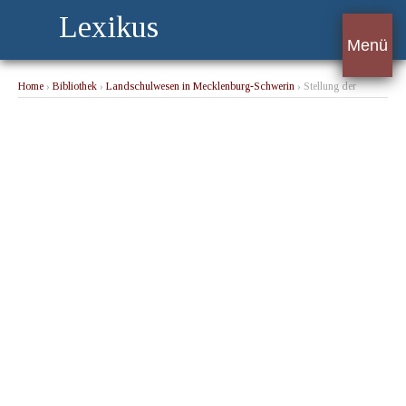
Lexikus
Menü
Home
›
Bibliothek
›
Landschulwesen in Mecklenburg-Schwerin
› Stellung der
Schulen im Staate