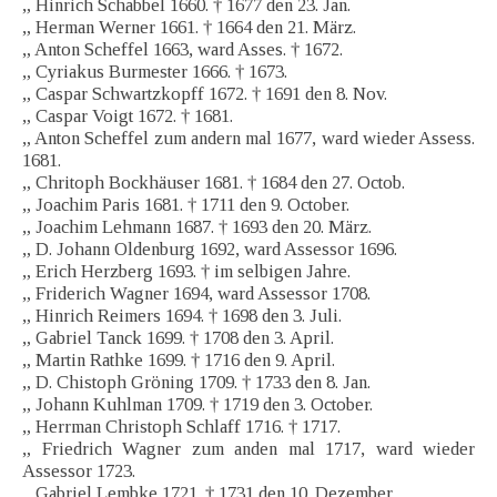
„ Hinrich Schabbel 1660. † 1677 den 23. Jan.
„ Herman Werner 1661. † 1664 den 21. März.
„ Anton Scheffel 1663, ward Asses. † 1672.
„ Cyriakus Burmester 1666. † 1673.
„ Caspar Schwartzkopff 1672. † 1691 den 8. Nov.
„ Caspar Voigt 1672. † 1681.
„ Anton Scheffel zum andern mal 1677, ward wieder Assess.
1681.
„ Chritoph Bockhäuser 1681. † 1684 den 27. Octob.
„ Joachim Paris 1681. † 1711 den 9. October.
„ Joachim Lehmann 1687. † 1693 den 20. März.
„ D. Johann Oldenburg 1692, ward Assessor 1696.
„ Erich Herzberg 1693. † im selbigen Jahre.
„ Friderich Wagner 1694, ward Assessor 1708.
„ Hinrich Reimers 1694. † 1698 den 3. Juli.
„ Gabriel Tanck 1699. † 1708 den 3. April.
„ Martin Rathke 1699. † 1716 den 9. April.
„ D. Chistoph Gröning 1709. † 1733 den 8. Jan.
„ Johann Kuhlman 1709. † 1719 den 3. October.
„ Herrman Christoph Schlaff 1716. † 1717.
„ Friedrich Wagner zum anden mal 1717, ward wieder
Assessor 1723.
„ Gabriel Lembke 1721. † 1731 den 10. Dezember.