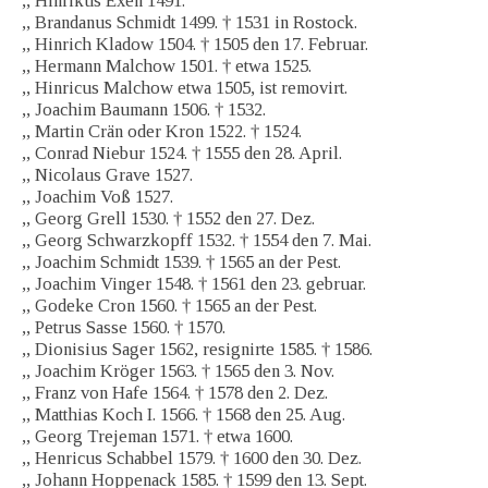
,, Hinrikus Exen 1491.
,, Brandanus Schmidt 1499. † 1531 in Rostock.
,, Hinrich Kladow 1504. † 1505 den 17. Februar.
,, Hermann Malchow 1501. † etwa 1525.
,, Hinricus Malchow etwa 1505, ist removirt.
,, Joachim Baumann 1506. † 1532.
,, Martin Crän oder Kron 1522. † 1524.
,, Conrad Niebur 1524. † 1555 den 28. April.
,, Nicolaus Grave 1527.
,, Joachim Voß 1527.
,, Georg Grell 1530. † 1552 den 27. Dez.
,, Georg Schwarzkopff 1532. † 1554 den 7. Mai.
,, Joachim Schmidt 1539. † 1565 an der Pest.
,, Joachim Vinger 1548. † 1561 den 23. gebruar.
,, Godeke Cron 1560. † 1565 an der Pest.
,, Petrus Sasse 1560. † 1570.
,, Dionisius Sager 1562, resignirte 1585. † 1586.
,, Joachim Kröger 1563. † 1565 den 3. Nov.
,, Franz von Hafe 1564. † 1578 den 2. Dez.
,, Matthias Koch I. 1566. † 1568 den 25. Aug.
,, Georg Trejeman 1571. † etwa 1600.
,, Henricus Schabbel 1579. † 1600 den 30. Dez.
,, Johann Hoppenack 1585. † 1599 den 13. Sept.