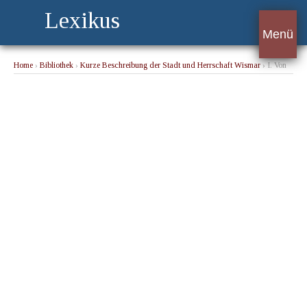
Lexikus
Menü
Home
›
Bibliothek
›
Kurze Beschreibung der Stadt und Herrschaft Wismar
› I. Von
den Wismarischen Proconsuls oder Bürgermeistern.