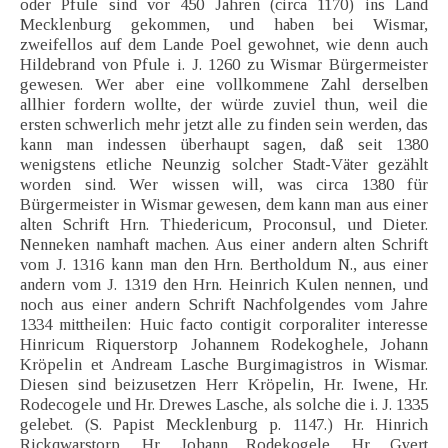
oder Pfule sind vor 450 Jahren (circa 1170) ins Land
Mecklenburg gekommen, und haben bei Wismar,
zweifellos auf dem Lande Poel gewohnet, wie denn auch
Hildebrand von Pfule i. J. 1260 zu Wismar Bürgermeister
gewesen. Wer aber eine vollkommene Zahl derselben
allhier fordern wollte, der würde zuviel thun, weil die
ersten schwerlich mehr jetzt alle zu finden sein werden, das
kann man indessen überhaupt sagen, daß seit 1380
wenigstens etliche Neunzig solcher Stadt-Väter gezählt
worden sind. Wer wissen will, was circa 1380 für
Bürgermeister in Wismar gewesen, dem kann man aus einer
alten Schrift Hrn. Thiedericum, Proconsul, und Dieter.
Nenneken namhaft machen. Aus einer andern alten Schrift
vom J. 1316 kann man den Hrn. Bertholdum N., aus einer
andern vom J. 1319 den Hrn. Heinrich Kulen nennen, und
noch aus einer andern Schrift Nachfolgendes vom Jahre
1334 mittheilen: Huic facto contigit corporaliter interesse
Hinricum Riquerstorp Johannem Rodekoghele, Johann
Kröpelin et Andream Lasche Burgimagistros in Wismar.
Diesen sind beizusetzen Herr Kröpelin, Hr. Iwene, Hr.
Rodecogele und Hr. Drewes Lasche, als solche die i. J. 1335
gelebet. (S. Papist Mecklenburg p. 1147.) Hr. Hinrich
Rickqwarstorp, Hr. Johann Rodekogele, Hr. Gyert