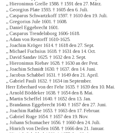
,, Hieronimus Grelle 1588. † 1591 den 27. März.
,, Georgius Plate 1593. † 1605 den 6. Juli.
,, Casparus Schwartzkoff 1597. † 1610 den 19. Juli.
,, Gregorius Jule 1601. † 1608.
,, Daniel Eggebrecht 1601.
,, Casparus Trendelnborg 1606-1618.
,, Adam von Restorff 1610-1625.
,, Joachim Kröger 1614. † 1618 den 27. Sept.
,, Michael Fuchsius 1618. † 1631 den 14. Oct.
,, David Sandav 1625. † 1632 den 2. Sept.
,, Hieronimus Riebav 1628. † 1630 an der Pest.
,, Joachim Schmidt 1630. † 1637. den 14. Juni.
,, Jacobus Schabbel 1631. † 1649 den 21. April.
,, Gabriel Pauli 1632. † 1634 im September.
Herr Erberhard von der Fehr 1635. † 1639 den 10. Mai.
„ Arnold Böddeker 1638. † 1654 den 8. Mai.
„ Martin Scheffel 1640. † 1652 den 13. Jan.
„ Brandanus Eggebrecht 1640. † 1657 den 27. Juni.
„ Joachim Rathke 1653. † 1663 den 17. Februar.
„ Gabriel Ruge 1654. † 1657 den 19. Nov.
„ Johann Schumacher 1656. † 1660 den 24. Juli.
„ Hinrich von Deilen 1658. † 1666 den 21. Januar.