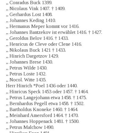
,, Conradus Buck 1399.
,, Nicolaus Vink 1407. † 1409.
,, Gerhardus Lost 1408.
,, Johannes Keding 1410.
,, Hermanus Meper kommt vor 1416.
,, Johannes Bantzekov ist erwählet 1416. † 1427.
„ Geroldus Belov 1416. † 1433.
,, Henricus de Cleve oder Clene 1416.
,, Nikolaus Buck 1421 † 1433.
,, Hinrich Dargetzov 1429.
,, Johannes Brese 1430.
,, Petrus Wilde 1430.
,, Petrus Loste 1432.
„ Nocol. Witte 1435.
Herr Hinrich *Poel 1436 oder 1440.
,, Hinricus Speck 1453 oder 1457. † 1464.
,, Petrus Langejohann etwa 1458. † 1475.
,, Bernhardus Pegell etwa 1458. † 1502.
,, Bartholdus Knoneke 1460. † 1464.
„ Meinhard Amersford 1464. † 1470.
„ Johannes Hoppenack 1481. † 1500.
,, Petrus Malchow 1490.