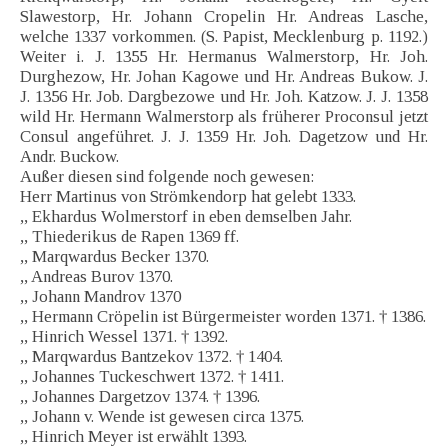
Slawestorp, Hr. Johann Cropelin Hr. Andreas Lasche,
welche 1337 vorkommen. (S. Papist, Mecklenburg p. 1192.)
Weiter i. J. 1355 Hr. Hermanus Walmerstorp, Hr. Joh.
Durghezow, Hr. Johan Kagowe und Hr. Andreas Bukow. J.
J. 1356 Hr. Job. Dargbezowe und Hr. Joh. Katzow. J. J. 1358
wild Hr. Hermann Walmerstorp als früherer Proconsul jetzt
Consul angeführet. J. J. 1359 Hr. Joh. Dagetzow und Hr.
Andr. Buckow.
Außer diesen sind folgende noch gewesen:
Herr Martinus von Strömkendorp hat gelebt 1333.
,, Ekhardus Wolmerstorf in eben demselben Jahr.
,, Thiederikus de Rapen 1369 ff.
,, Marqwardus Becker 1370.
,, Andreas Burov 1370.
,, Johann Mandrov 1370
,, Hermann Cröpelin ist Bürgermeister worden 1371. † 1386.
,, Hinrich Wessel 1371. † 1392.
,, Marqwardus Bantzekov 1372. † 1404.
,, Johannes Tuckeschwert 1372. † 1411.
,, Johannes Dargetzov 1374. † 1396.
,, Johann v. Wende ist gewesen circa 1375.
,, Hinrich Meyer ist erwählt 1393.