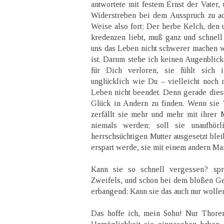
antwortete mit festem Ernst der Vater, 
Widerstreben bei dem Ausspruch zu ac
Weise also fort: Der herbe Kelch, den 
kredenzen liebt, muß ganz und schnel
uns das Leben nicht schwerer machen wo
ist. Darum stehe ich keinen Augenblick 
für Dich verloren, sie fühlt sich
unglücklich wie Du – vielleicht noch 
Leben nicht beendet. Denn gerade die
Glück in Andern zu finden. Wenn sie 
zerfällt sie mehr und mehr mit ihrer 
niemals werden; soll sie unaufhör
herrschsüchtigen Mutter ausgesetzt ble
erspart werde, sie mit einem andern Ma
Kann sie so schnell vergessen? sp
Zweifels, und schon bei dem bloßen G
erbangend: Kann sie das auch nur wolle
Das hoffe ich, mein Sohn! Nur Thore