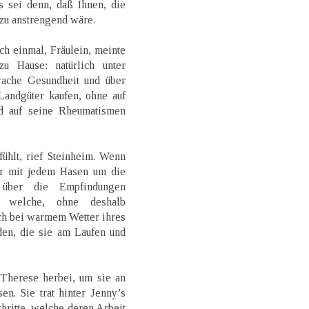
s sei denn, daß Ihnen, die
zu anstrengend wäre.
h einmal, Fräulein, meinte
u Hause; natürlich unter
ache Gesundheit und über
Landgüter kaufen, ohne auf
d auf seine Rheumatismen
ühlt, rief Steinheim. Wenn
der mit jedem Hasen um die
 über die Empfindungen
e, welche, ohne deshalb
och bei warmem Wetter ihres
en, die sie am Laufen und
 Therese herbei, um sie an
n. Sie trat hinter Jenny’s
hritte, welche deren Arbeit