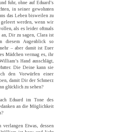
und fuhr, ohne auf Eduard’s
hten, in seiner gewohnten
uns das Leben bisweilen zu
l geleert werden, wenn wir
llen, als es leider oftmals
an, Dir zu sagen, Clara ist
 in diesem Augenblick so
mehr – aber damit ist Euer
ses Mädchen vermag es, ihr
William’s Hand ausschlägt,
Mutter. Die Deine kann sie
lich den Vorwürfen einer
iben, damit Dir der Schmerz
nn glücklich zu sehen?
rach Eduard im Tone des
edanken an die Möglichkeit
n?
n verlangen Etwas, dessen