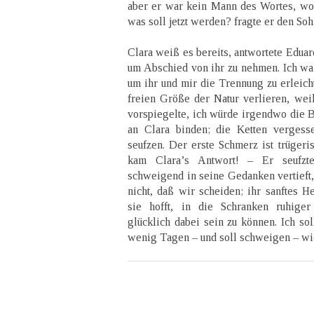
aber er war kein Mann des Wortes, wo 
was soll jetzt werden? fragte er den Soh
Clara weiß es bereits, antwortete Eduard
um Abschied von ihr zu nehmen. Ich war
um ihr und mir die Trennung zu erleicht
freien Größe der Natur verlieren, wei
vorspiegelte, ich würde irgendwo die B
an Clara binden; die Ketten vergess
seufzen. Der erste Schmerz ist trügeri
kam Clara’s Antwort! – Er seufzt
schweigend in seine Gedanken vertieft, d
nicht, daß wir scheiden; ihr sanftes H
sie hofft, in die Schranken ruhiger
glücklich dabei sein zu können. Ich sol
wenig Tagen – und soll schweigen – wie