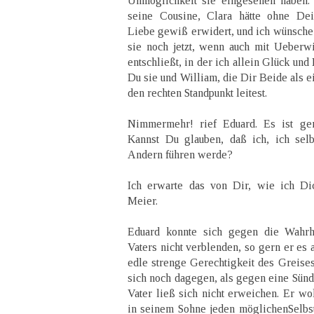
Unmöglichkeit sie eingesehen haben. 
seine Cousine, Clara hätte ohne Dei
Liebe gewiß erwidert, und ich wünsche 
sie noch jetzt, wenn auch mit Ueberw
entschließt, in der ich allein Glück und
Du sie und William, die Dir Beide als e
den rechten Standpunkt leitest.
Nimmermehr! rief Eduard. Es ist gen
Kannst Du glauben, daß ich, ich sel
Andern führen werde?
Ich erwarte das von Dir, wie ich Di
Meier.
Eduard konnte sich gegen die Wahrh
Vaters nicht verblenden, so gern er es 
edle strenge Gerechtigkeit des Greises
sich noch dagegen, als gegen eine Sünde
Vater ließ sich nicht erweichen. Er wol
in seinem Sohne jeden möglichenSelbstb