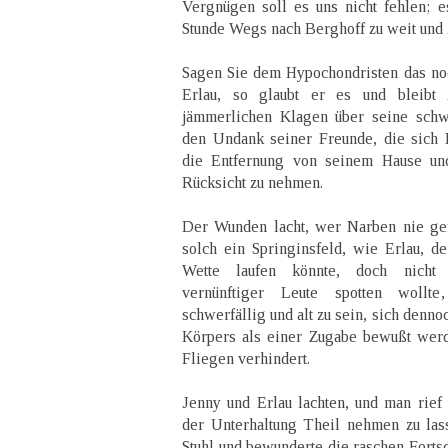
Vergnügen soll es uns nicht fehlen; e
Stunde Wegs nach Berghoff zu weit und 
Sagen Sie dem Hypochondristen das noc
Erlau, so glaubt er es und bleibt z
jämmerlichen Klagen über seine schw
den Undank seiner Freunde, die sich 
die Entfernung von seinem Hause un
Rücksicht zu nehmen.
Der Wunden lacht, wer Narben nie gef
solch ein Springinsfeld, wie Erlau, 
Wette laufen könnte, doch nicht
vernünftiger Leute spotten wollt
schwerfällig und alt zu sein, sich denn
Körpers als einer Zugabe bewußt werd
Fliegen verhindert.
Jenny und Erlau lachten, und man rief
der Unterhaltung Theil nehmen zu lasse
Stuhl und bewunderte die raschen Fortsc