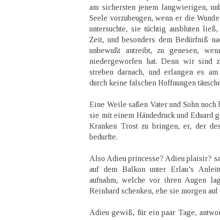
am sichersten jenem langwierigen, un
Seele vorzubeugen, wenn er die Wunde r
untersuchte, sie tüchtig ausbluten lie
Zeit, und besonders dem Bedürfniß na
unbewußt antreibt, zu genesen, wen
niedergeworfen hat. Denn wir sind z
streben darnach, und erlangen es am
durch keine falschen Hoffnungen täusche
Eine Weile saßen Vater und Sohn noch b
sie mit einem Händedruck und Eduard g
Kranken Trost zu bringen, er, der de
bedurfte.
Also Adieu princesse? Adieu plaisir? sa
auf dem Balkon unter Erlau’s Anlei
aufnahm, welche vor ihren Augen lag
Reinhard schenken, ehe sie morgen auf 
Adieu gewiß, für ein paar Tage, antwort