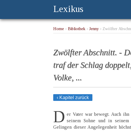
Lexikus
Home
›
Bibliothek
›
Jenny
› Zwölfter Abschni
Zwölfter Abschnitt. - 
traf der Schlag doppel
Volke, ...
‹ Kapitel zurück
D
er Vater war bewegt. Auch ihn t
seinem Sohne und in seinem 
Gelingen dieser Angelegenheit höchst