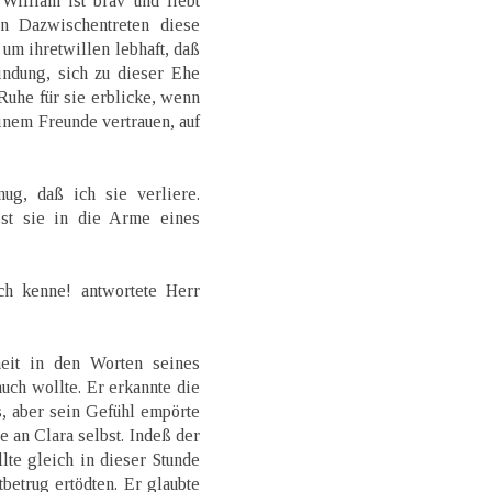
William ist brav und liebt
n Dazwischentreten diese
um ihretwillen lebhaft, daß
indung, sich zu dieser Ehe
 Ruhe für sie erblicke, wenn
inem Freunde vertrauen, auf
ug, daß ich sie verliere.
bst sie in die Arme eines
ch kenne! antwortete Herr
eit in den Worten seines
auch wollte. Er erkannte die
, aber sein Gefühl empörte
 an Clara selbst. Indeß der
lte gleich in dieser Stunde
etrug ertödten. Er glaubte