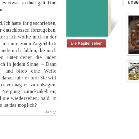
unse
es etwas zu thun galt. Und
n.
. Ich hatte ihr geschrieben,
 entschlossen fortzugehen,
ern. Ich wollte mich in der
l ich mir einen Augenblick
alle Kapitel sehen
ande nicht fühlen, die mich
en, unter denen die Juden
sch in jedem Sinne. – Dann
e, und blieb eine Weile
arauf fuhr er fort: Sie will
erz vermag es zu entsagen,
 Neigung zurückzukehren,
l sie wiedersehen, bald, in
 ist das möglich?